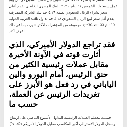
عمل(شينخوا) . الخميس ٢١ يناير ٢٠٢١. البنك المصري الخليجي يقدم أعلى
سعر لشراء الريال السعودي بقيمة ٤٫١٦ جم بنك الشركة المصرفية
العربية الدولية saib يقدم أقل سعر لبيع الريال السعودي ٤٫١٨ جم تداول
مجموعة من المؤشرات الأكثر شهرة، بما في ذلك ger30، ar100 وus30.
اعرف أكثر.
فقد تراجع الدولار الأميركي، الذي
أثارت قوته في الآونة الأخيرة
مقابل عملات رئيسية الكثير من
حنق الرئيس، أمام اليورو والين
الياباني في رد فعل هو الأبرز على
تغريدات الرئيس عن العملة،
حسب ما
اختتمت معظم العملات الرئيسية التداول الأسبوع الماضي على ارتفاع.
وسجل الدولار الأسترالي أكبر المكاسب مقابل الدولار الأمريكي (1.42%).