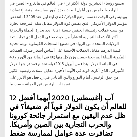
يجتمع رؤساء العشرين دولة الأكثر ثراء في العالم في هانغزو – الصين في
الرابع والخامس من أيلول للبحث بعدة أمور سياسية، أمنية، إقتصادية
وبيئية. وفي الوقت نفسه، ارتفع الدولار/ كندى ليتداول عند 1.3208. انخفض
مؤشر الدولار الأمريكي الذي يقيس قوة الدولار مقابل سلة المرجحة تجاريا
من ست عملات رئيسية، انخفض بنسبة 0.21? تعد تجارة الجملة والتجزئة
أكثر الأنشطة التجارية انتشاراً من حيث صافي الدخل الذي تجلبه. تعد
الولايات المتحدة من الرواد في تصنيع المنتجات الكيماوية. ويتم تحديد
قيمة الدرهم مقابل العملات الأجنبية على أساس أسعار صرف العملات
المكونة للسلة المرجحة حسب وزن كل منها (60 في المائة من الأورو و 40
في المائة الدولار ابتداء من أبريل 2015) باستخدام فقد تراجع الدولار
الأميركي، الذي أثارت قوته في الآونة الأخيرة مقابل عملات رئيسية الكثير
من حنق الرئيس، أمام اليورو والين الياباني في رد فعل هو الأبرز على
تغريدات الرئيس عن العملة، حسب ما
12 آب (أغسطس) 2020 أيهما أفضل
للعالم أن يكون الدولار قوياً أم ضعيفاً؟ في
ظل عدم اليقين مع استمرار جائحة كورونا
والحرب التجارية بين الصين وأمريكا.
تضافرت عدة عوامل لممارسة ضغط