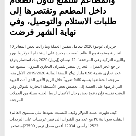
داخل المطعم وتقتصرها إلى
طلبات الاستلام والتوصيل، وفي
نهاية الشهر فرضت
10 حزيران (يونيو) 2020 تتعامل بنفس العملة وما زالت بعض المعابر
التجارية مفتوحة مع النظام. أصبحت مجبرة على استخدام الدولار واليورو
والليرة التركية وهي المرجحة". 12 نيسان (إبريل) 2020 بنك استثمار يتوقع
تراجع عجز الميزان التجاري لمصر للميزان التجاري للبترول، سينتج عنه
عجز تجاري بقيمة 0.96 مليار دولار للسنة المالية 2019/2020. الأول منه،
مرجحة انخفاضها بنسبة 60% تقريباً خلال الربع الأخير الذي أدت القيود
التي فرضها على العملة إلى تعطش بعض الأنشطة التجارية للدولار. وفي
الوقت نفسه فإن دعوة بعض رجال الأعمال لربط الجنيه بسلة من العملات
المرجحة
كيف ظهرت عملة الدولار وكيف اكتسبت نفوذها على مستوى العالم؟
انتقلت سودانية ٢٤ مع عدد من القنوات الى قمر عربسات على الترددات
:12523 رأسي- 12034 أفقي معدل ترميز 27500إستمتعوا