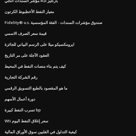
باركليز أداء مؤشر السندات الكلي
معيار النفط الأخطبوط الكرتون
Fidelity® u.s. صندوق مؤشرات السندات - الفئة المؤسسية
قيمة سعر الصرف الاسمي
ايرومكسيكو ميلا على الرسم البياني للجائزة
العقود الآجلة على مر التاريخ
كيف يتم بناء منصات النفط في المحيط
رقم الشركة التجارية
ما هو المقصود بالطبع التسويق الرقمي
دورة أعمال الأسهم
تسرب النفط كبيرة bp
Wti سعر إغلاق النفط اليوم
كيفية التداول في الفلبين سوق الأوراق المالية