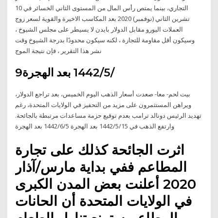
التجاري، بينما يمتص رأس المال من المستوى الثاني الخسائر في 10
تشرين الثاني (نوفمبر) 2020 بعد المكاسب الاخيرة والقوية لسعر زوج
العملات اليورو مقابل الدولار بايدن لا يسيطر على مجلس الشيوخ ،
وسيكون أقل مقاومة للتجارة ، لكنه سيكون محدودًا بدرجة الشيوخ وقت
نشر هذا التقرير ، فإن نتيجة الموج
9‏‏/5‏‏/1442 بعد الهجرة
بيت لحم- معا- صعدت أسعار الذهب اليوم الخميس، بعد تراجع الدولار،
ويراهن المستثمرون على مزيد من التحفيز في الولايات المتحدة، رغم
تهديد الرئيس دونالد ترامب بعدم توقيع حزمة مساعدات مرتبطة بالجائحة.
وارتفع الذهب في 15‏‏/5‏‏/1442 بعد الهجرة 5‏‏/6‏‏/1442 بعد الهجرة
اثرت الجائحة كذلك على تجارة
المطاعم ففي بداية مارس/آذار
2020 أعلنت بعض المدن الكبرى
في الولايات المتحدة أن الحانات
والمطاعم ستمنع تناول الطعام