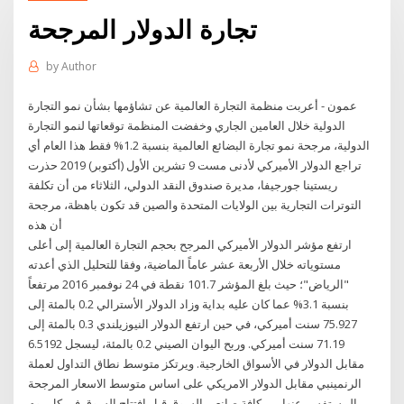
تجارة الدولار المرجحة
by
Author
عمون - أعربت منظمة التجارة العالمية عن تشاؤمها بشأن نمو التجارة
الدولية خلال العامين الجاري وخفضت المنظمة توقعاتها لنمو التجارة
الدولية، مرجحة نمو تجارة البضائع العالمية بنسبة 1.2% فقط هذا العام أي
تراجع الدولار الأميركي لأدنى مست 9 تشرين الأول (أكتوبر) 2019 حذرت
ريستينا جورجيفا، مديرة صندوق النقد الدولي، الثلاثاء من أن تكلفة
التوترات التجارية بين الولايات المتحدة والصين قد تكون باهظة، مرجحة
أن هذه
ارتفع مؤشر الدولار الأميركي المرجح بحجم التجارة العالمية إلى أعلى
مستوياته خلال الأربعة عشر عاماً الماضية، وفقا للتحليل الذي أعدته
"الرياض"؛ حيث بلغ المؤشر 101.7 نقطة في 24 نوفمبر 2016 مرتفعاً
بنسبة 3.1% عما كان عليه بداية وزاد الدولار الأسترالي 0.2 بالمئة إلى
75.927 سنت أميركي، في حين ارتفع الدولار النيوزيلندي 0.3 بالمئة إلى
71.19 سنت أميركي. وربح اليوان الصيني 0.2 بالمئة، ليسجل 6.5192
مقابل الدولار في الأسواق الخارجية. ويرتكز متوسط نطاق التداول لعملة
الرنمينبي مقابل الدولار الامريكي على اساس متوسط الاسعار المرجحة
المستفسر عنها من كافة صانعي السوق قبل افتتاح السوق في كل يوم