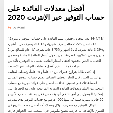
أفضل معدلات الفائدة على
حساب التوفير عبر الإنترنت 2020
by
Admin
12‏‏/11‏‏/1441 بعد الهجرة وخفض البنك الفائدة على حساب التوفير برميوم
%3، لتصبح %2.75 عائد يصرف شهريًا، و%3 عائد يصرف كل 3 أشهر،
و%3.25 عائد يصرف كل 6 أشهر و%3.75 عائد يصرف كل عام للمبالغ من 2
مليون وحتى 5 ملايين. لمعرفة المزيد حول أسعار الفائدة المتاحة ومقدمي
الخدمات الذين يدفعون أفضل أسعار الفائدة لحسابات التوفير ، تأكد من
مراجعة مقالتنا عن أفضل حسابات التوفير عبر الإنترنت.
إذا كنت طالبا يتراوح عمرك بين 18 عاماً و 25 عاماً، وتخطط لمتابعة
دراساتك العليا ، فإن البنك الوطني العماني يقدم حساب التوفير المثالي
لمساعدتك على تحقيق أهدافك. احصل على عوائد مجزية مع حساب
التوفير من البنك ومعدلات الفائدة الدورية المرتفعة عليه، مع الحفاظ على
إمكانية الوصول إلى أموالك في أي وقت من خلال بطاقة السحب الآلي. و
20 جائزة شهرية قيمة كل منها 1000 درهم مع حساب التوفير لدى مصرف
الهلال. التوفير مع مصرف الهلال يمنحك أحد أفضل معدلات الربح في
السوق بالإضافة الى فرصة لتصبح مليونيرا في السحب على الجوائز! فازت