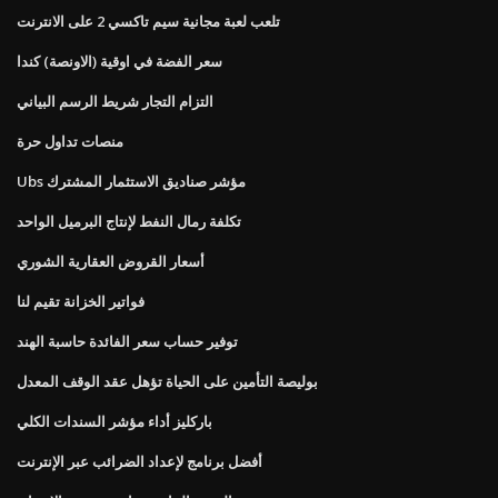
تلعب لعبة مجانية سيم تاكسي 2 على الانترنت
سعر الفضة في اوقية (الاونصة) كندا
التزام التجار شريط الرسم البياني
منصات تداول حرة
Ubs مؤشر صناديق الاستثمار المشترك
تكلفة رمال النفط لإنتاج البرميل الواحد
أسعار القروض العقارية الشوري
فواتير الخزانة تقيم لنا
توفير حساب سعر الفائدة حاسبة الهند
بوليصة التأمين على الحياة تؤهل عقد الوقف المعدل
باركليز أداء مؤشر السندات الكلي
أفضل برنامج لإعداد الضرائب عبر الإنترنت