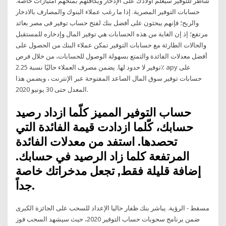
شاطر للتوفير سيعلّم أولادك على الإدخار ويكافئهم بمنحهم امتيازات خاصة.
حسابات التوفير المصرية. إذا ما رغب عملاء البنوك والمصارف بالادخار
والربح؛ فإنهم يبحثون على أفضل بنك لفتح حساب توفير فى مصر بعائد
مرتفع؛ إذ إن الغاية من هذه الحسابات هي توفير المال وإدخاره للمستقبل
والحالات الطارئة مع حسابات التوفير تمكن عملاء البنك من الحصول على
أفضل معدلات الفائدة والتمتع بسهولة الوصول للحسابات، من خلال فرص
توفير لا حدود لها. يضمن مصرف العملاء حاليًا نسبة 2.25٪ apy على
حسابات توفير سوق المال الصاعد المفتوحة عبر الإنترنت ، ويضمن هذا
المعدل حتى 30 يونيو 2020.
حساب التوفير المميز كلّما ازداد رصيد
حسابك، كّلما ازدادت قيمة الفائدة التي
تحصدها. استفد من معدلات الفائدة
المرتفعة كلما زاد الرصيد في حسابك.
إضافة قليلة فقط, تجعل مدخراتك خاصة
جداً.
مسقط - الرؤية. يباشر بنك ظفار حاليا الإعداد للسحب على الجائزة الكبرى
ضمن برنامج سحوبات حساب التوفير 2020، حيث سيشهد السحب فوز