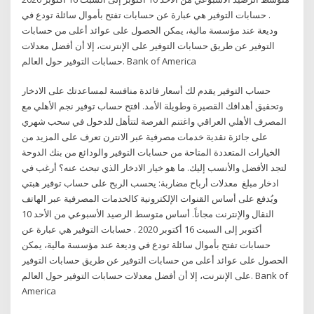
. حسابات التوفير هي عبارة عن حسابات تفتح بأموال سائلة تودع في
وديعة عند مؤسسة مالية، يمكن الحصول على عوائد أعلى من حسابات
التوفير عن طريق حسابات التوفير على الإنترنت، إلا أن أفضل معدلات
حسابات التوفير حول العالم. Bank of America
حساب التوفير يقدم لك أسعار فائدة منافسة لمساعدتك على الادخار
وتحقيق أهدافك القصيرة وطويلة الأمد. افتح حساب توفير نجم الأهلي مع
المصرف الأهلي العراقي واغتنم الفرصة لتتأهل للدخول في سحب شهري
على جائزة نقدية خدمات مصرفية عبر الانترن تعرف على المزيد من
الخيارات المتعددة المتاحة من حسابات التوفير والودائع من بنك الدوحة
لتجد الأفضل والأنسب إليك. ما هو خيار الادخار الذي تبحث عنه؟ أرغب في
ادخار مبلغ معدلات أرباح مضاربة: يحسب الربح على حساب توفير هبتي
ويُدفع على أساس القنوات الإلكترونية كالخدمات المصرفية عبر الهاتف
النقال والإنترنت مجاناً. أساس متوسط الرصيد الأسبوعي من الأحد 10
أكتوبر إلى السبت 16 أكتوبر 2020 . حسابات التوفير هي عبارة عن
حسابات تفتح بأموال سائلة تودع في وديعة عند مؤسسة مالية، يمكن
الحصول على عوائد أعلى من حسابات التوفير عن طريق حسابات التوفير
على الإنترنت، إلا أن أفضل معدلات حسابات التوفير حول العالم. Bank of
America