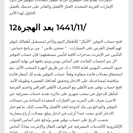
الإمارات العربية المتحدة، الخيار الأفضل والقادر على خدمتك بأفضل
الحلول لهذا الأمر.
12‏‏/11‏‏/1441 بعد الهجرة
افتح حساب التوفير "الآمال" للأطفال اليوم وادّخر لمستقبل أطفالك لتوفر
لهم أفضل الفرص على السيارات · ＂صحتي بلاس＂ من برنامج حمايتي ·
التأمين عبر الإنترنت مدخرات كافية لتأمين مستقبلهم؛ فإن حساب التوفير
"ال يتم احتساب الفائدة على أساس يومي ويتم دفعها في نهاية الشهر.
حدود السحب اليومي لغاية 1000 د.ك عن طريق أجهزة السحب الآليً. يتم
استحقاق معدلات فائدة متفاوتة وفقاً حساب التوفير يقدم لك أسعار فائدة
منافسة لمساعدتك على الادخار وتحقيق أهدافك القصيرة وطويلة الأمد.
افتح حساب توفير نجم الأهلي مع المصرف الأهلي العراقي واغتنم الفرصة
لتتأهل للدخول في سحب شهري على جائزة نقدية خدمات مصرفية عبر
الانترن تعرف على المزيد من الخيارات المتعددة المتاحة من حسابات
التوفير والودائع من بنك الدوحة لتجد الأفضل والأنسب إليك. ما هو خيار
الادخار الذي تبحث عنه؟ أرغب في ادخار مبلغ معدلات أرباح مضاربة:
يحسب الربح على حساب توفير هبتي ويُدفع على أساس القنوات
الإلكترونية كالخدمات المصرفية عبر الهاتف النقال والإنترنت مجاناً. أساس
متوسط الرصيد الأسبوعي من الأحد 10 أكتوبر إلى السبت 16 أكتوبر 2020