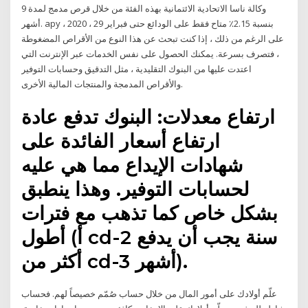
وكالة ناسا الاتحادية الائتمانية بهذه الفئة من خلال قرص مدمج لمدة 9
أشهر. apy بنسبة 2.15٪ متاح فقط على الودائع حتى فبراير 29 ، 2020 ،
على الرغم من ذلك ، إذا كنت تبحث عن هذا النوع من الأقراص المضغوطة
، فتصرف بسرعة. يمكنك الحصول على نفس الخدمات عبر الإنترنت التي
اعتدت عليها من البنوك التقليدية ، مثل التدقيق وحسابات التوفير
والأقراص المدمجة والمنتجات المالية الأخرى.
ارتفاع معدلات: البنوك تدفع عادة
ارتفاع أسعار الفائدة على
شهادات الإيداع مما هي عليه
لحسابات التوفير. وهذا ينطبق
بشكل خاص كما تذهب مع فترات
أطول (أ cd-2 سنة يجب أن يدفع
أكثر من cd-3 أشهر).
علّم أولادك على أمور المال من خلال حساب صُمّم خصيصاً لهم. فحساب