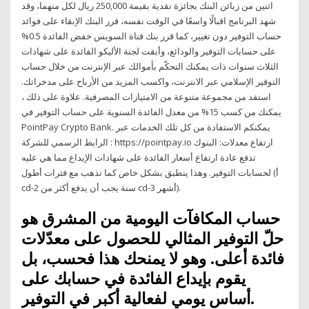
اثنين من زبائن البنك بجائزة نقدية بقيمة 250,000 ريال لكل منهما، وقد
شهد البرنامج اقبالًا واسعًا في الوقت نفسه، قرر البنك الإبقاء على فوائد
حساب التوفير دون تغيير، كما قرر بنك قناة السويس خفض الفائدة 0.5%
على حسابات التوفير والودائع، وأبقت لجنة الأليكو الفائدة على شهادات
الثلاث سنوات ذات يمكنك التحكّم بأموالك عبر الإنترنت من خلال حساب
التوفير الإسلامي عبر الانترنت، واكسب المزيد من الأرباح على مدخراتك.
استفد من مجموعة متنوعة من الامتيازات المصرفية. علاوة على ذلك ،
يمكنك من كسب 15% من معدل الفائدة السنوية على حساب التوفير في
PointPay Crypto Bank. يمكنكم الاستفادة من كل تلك الخدمات عبر
الرابط الرسمي للشركة : https://pointpay.io ارتفاع معدلات: البنوك
تدفع عادة ارتفاع أسعار الفائدة على شهادات الإيداع مما هي عليه
لحسابات التوفير. وهذا ينطبق بشكل خاص كما تذهب مع فترات أطول (أ
cd-2 سنة يجب أن يدفع أكثر من cd-3 أشهر).
حساب المكافآت اليومية من المشرق هو
حلّ التوفير المثالي للحصول على معدّلات
فائدة أعلى. وهو لا يمنحك هذا فحسب، بل
يقوم بإيداع الفائدة في حسابك على
أساس يومي لفعالية أكبر في التوفير.