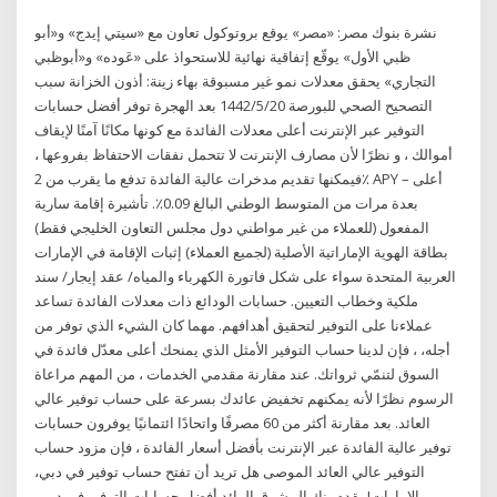
نشرة بنوك مصر: «مصر» يوقع بروتوكول تعاون مع «سيتي إيدج» و«أبو
ظبي الأول» يوقّع إتفاقية نهائية للاستحواذ على «عَوده» و«أبوظبي
التجاري» يحقق معدلات نمو غير مسبوقة بهاء زينة: أذون الخزانة سبب
التصحيح الصحي للبورصة 20‏‏/5‏‏/1442 بعد الهجرة توفر أفضل حسابات
التوفير عبر الإنترنت أعلى معدلات الفائدة مع كونها مكانًا آمنًا لإيقاف
أموالك ، و نظرًا لأن مصارف الإنترنت لا تتحمل نفقات الاحتفاظ بفروعها ،
فيمكنها تقديم مدخرات عالية الفائدة تدفع ما يقرب من 2٪ APY – أعلى
بعدة مرات من المتوسط الوطني البالغ 0.09٪. تأشيرة إقامة سارية
المفعول (للعملاء من غير مواطني دول مجلس التعاون الخليجي فقط)
بطاقة الهوية الإماراتية الأصلية (لجميع العملاء) إثبات الإقامة في الإمارات
العربية المتحدة سواء على شكل فاتورة الكهرباء والمياه/ عقد إيجار/ سند
ملكية وخطاب التعيين. حسابات الودائع ذات معدلات الفائدة تساعد
عملاءنا على التوفير لتحقيق أهدافهم. مهما كان الشيء الذي توفر من
أجله، ، فإن لدينا حساب التوفير الأمثل الذي يمنحك أعلى معدّل فائدة في
السوق لتنمّي ثرواتك. عند مقارنة مقدمي الخدمات ، من المهم مراعاة
الرسوم نظرًا لأنه يمكنهم تخفيض عائدك بسرعة على حساب توفير عالي
العائد. بعد مقارنة أكثر من 60 مصرفًا واتحادًا ائتمانيًا يوفرون حسابات
توفير عالية الفائدة عبر الإنترنت بأفضل أسعار الفائدة ، فإن مزود حساب
التوفير عالي العائد الموصى هل تريد أن تفتح حساب توفير في دبي،
الإمارات! يقدم بنك المشرق الرائد أفضل حسابات التوفير في دبي،