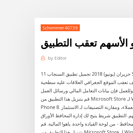
Schommer40739
 الأسهم تعقب التطبيق
by
Editor
11 حزيران (يونيو) 2018 تحميل تطبيق السنجاب Squirrel بديل ياهو ماسنجر لهواتف آيفون و أندرويد جوجل
عقب الموقع الجغرافي العلاقات عليه سطحية
وللعمل فإن بيانات التعامل المالي ورسائل العمل
قم بتنزيل هذا التطبيق من Microsoft Store لـ Windows 10 Mobile، Windows Phone 8.1، Windows
Phone 8. قم بمراجعة لقطات الشاشة، وقراءة أحدث تقييمات العملاء، ومقارنة التصنيفات لـ الاستثمار
 التطبيق شريط يتيح لك إدارة المحافظ الأوراق
لمحافظ - من لوحة القيادة واحدة. ياهو! المالية. قم
بتنزيل هذا التطبيق من Microsoft Store لـ Windows 10 Mobile، Windows Phone 8.1، Windows