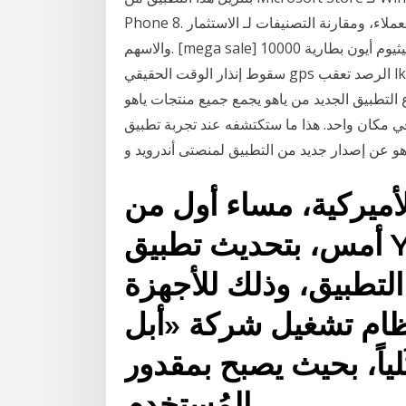
Phone 8. قم بمراجعة لقطات الشاشة، وقراءة أحدث تقييمات العملاء، ومقارنة التصنيفات لـ الاستثمار
والاسهم. [mega sale] 10000 مللي أمبير ليثيوم أيون بطارية gps محدد للسيارات دراجة نارية شاحنة مركبة
سقوط إنذار الوقت الحقيقي gps الرصد تعقب lk209b,اشترِ من جهات البيع في الصين وحول العالم.
تطبيق الجديد من ياهو يجمع جميع منتجات ياهو
 واحد. هذا ما ستكتشفه عند تجربة تطبيق Yahoo الجديد. (MENAFN - Youm7) كشف
أميركية، مساء أول من
أمس، بتحديث تطبيق Yahoo Finance، من خلال
للإصدار 2.0 من التطبيق، وذلك للأجهزة
 تشغيل شركة «أبل» iOS.وأعادت
ياً، بحيث يصبح بمقدور
المُستخدم