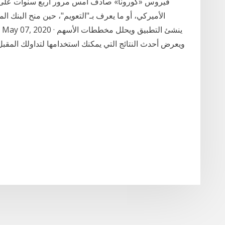
فيروس «كورونا» صادف أمس مرور أربع سنوات على ت
الأميركي، أو ما يعرف بـ"التعويم"، حين منح البنك ا
ويعرض أحدث النتائج التي يمكنك استخدامها لتداولك المقب