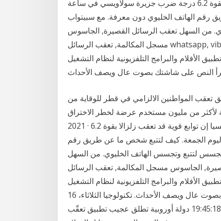
والجيوفيزياء في إندونيسيا إن توابع قوية قد تعقب زلزالا بقوة 6.2 درجة ضرب جزيرة سولاويسي في ساعة
ق رقم الهاتف الخليوي دون معرفة. مع سبيتواب
ي. من السهل تعقب الرسائل القصيرة, الجاسوس
مسجل المكالمة, تعقب الرسائل whatsapp, viber, فيسبوك, ثانيا), خط, سنابتشات تعرّف على كيفية
لأفلام والبرامج التلفزيونية لنظام التشغيل Windows 10 مع 'الراوي'، وهو قارئ شاشة
يق تعقب المواطنين الالزامي في قطر للوقاية من
ر من مليون مستخدم عرضة لخطر الاختراق. Jan 15,
2021 · قال رئيس وكالة الأرصاد الجوية والجيوفيزياء في إندونيسيا إن توابع قوية قد تعقب زلزالا بقوة 6.2
وم الجمعة. كيف لتتبع شخص ما عن طريق رقم
لتجسس لتتبع وتجسس الهاتف الخليوي. من السهل
وس مسجل المكالمة, تعقب الرسائل whatsapp, viber, فيسبوك, ثانيا), خط,
فلام والبرامج التلفزيونية لنظام التشغيل Windows 10 مع
'الراوي'، وهو قارئ شاشة مضمّن يقرأ النص على شاشتك بصوت عال ويصف الأحداث. تكنولوجيا الثلاثاء، 16
يونيو 2020 07:45 مـ بتوقيت أم القرى 2020-06-16 19:45:18 دولة أوروبية تطلق عجيب تطبيق تعقّب