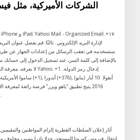
الشركات الأميركية، مثل في
ستسخدمه في تعقب الرسائل من إعدادات الجهاز عن طريق 
لا نعرفه. معرفة المزيد ح
2016 يتيح تطبيق "ياهو ويزر" فرصة رائعة لمعرفة 
وبطاقات الائتمان في مكان واحد،
أثار إعلان السلطات القطرية إلزام المواطنين والمقيمين
انتقال فيروس كورونا المستجد، جدلا نادرا بسبب مخاوف مت