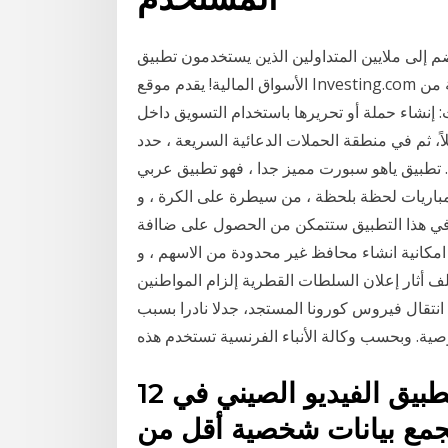
إلى ملايين المتداولين الذين يستخدمون تطبيق Investing.com كل يوم، للبقاء على إطلاع بما يجري في
الأسواق المالية! يقدم موقع Investing.com مجموعة من الأدوات المالية التي تغطي تشكيلة واسعة من
ت: إنشاء حملة أو تحريرها باستخدام التسويق داخل
ً، ثم في منطقة الحملات الدعائية السريعة ، حدد
. تطبيق ياهو سبورت مميز جدا ، فهو تطبيق عربي
 المباريات لحظة بلحظة ، من سيطرة على الكرة ، و
 في هذا التطبيق ستتمكن من الحصول على ضاافة
مكانية انشاء محافظ غير محدودة من الاسهم ، و
ف أثار إعلان السلطات القطرية إلزام المواطنين
انتقال فيروس كورونا المستجد، جدلا نادرا بسبب
ة. وبحسب وكالة الأنباء الفرنسية تستخدم هذه
12 آب (أغسطس) 2020 وأوضح تطبيق الفيديو الصيني في
جمع بيانات شخصية أقل من