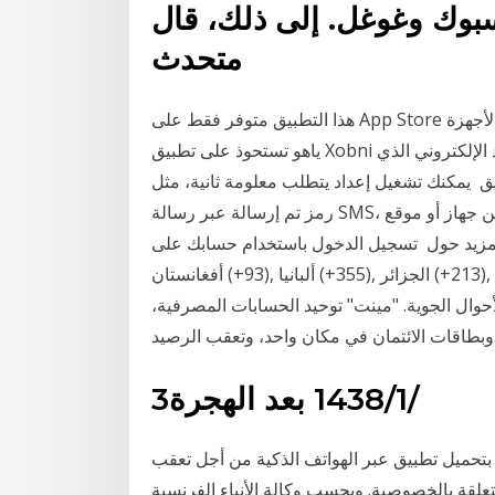
سبوك وغوغل. إلى ذلك، قال
متحدث
هذا التطبيق متوفر فقط على App Store لأجهزة iPhone و iPad. Yahoo Mail - Organized Email ١٧+‏.
ياهو تستحوذ على تطبيق Xobni لإدارة البريد الإلكتروني . ثالثًا: قم بفصل عنوان البريد الإلكتروني الذي
يمكنك تشغيل إعداد يتطلب معلومة ثانية، مثل
رمز تم إرسالة عبر رسالة SMS، بالإضافة إلى كلمة السر، عند تسجيل الدخول إلى حسابك من جهاز أو موقع
ول تسجيل الدخول باستخدام حسابك على Yahoo. +1. إدخال رمز الدولة.
أفغانستان ‪(+93)‬, ألبانيا ‪(+355)‬, الجزائر ‪(+213)‬, ساموا الأمريكية ‪(+1)‬, أندورا ‪(+376)‬, أنغولا 10 أيار (مايو)
الأحوال الجوية. "مينت" توحيد الحسابات المصرفية،
 وتعقب الرصيد.
3‏‏/1‏‏/1438 بعد الهجرة
 بتحميل تطبيق عبر الهواتف الذكية من أجل تعقب
علقة بالخصوصية. وبحسب وكالة الأنباء الفرنسية