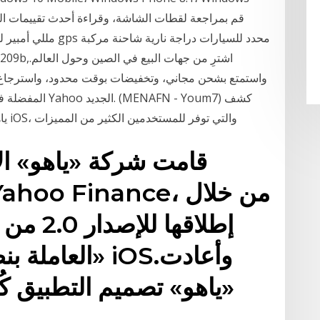
واستمتع بشحن مجاني، وتخفيضات بوقت محدود، واسترجاع ال
المفضلة في مكان
ياهو عن إصدار جديد من التطبيق لمنصتى أندرويد و iOS، والتي توفر للمستخدمين الكثير من المميزات
قامت شركة «ياهو» ال
إطلاقها 
العاملة بنظام
«ياهو» تصميم التطبيق كُل