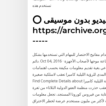
تستخدم هذه
⭕️ شرح صوت للفيديو بدون موسيقى ⭕️ 👇🏻
https://archive.o
-----
ام مفاتيح الاختصار للمهام التي تستخدمها بشكل
دائم. Oct 04, 2016 · أطلقت مجموعة "ياهو!" الأميركية تطبيقا جديدا لأخبار الساعة موجها لأصحاب الأجهزة
عي بغية تقديم معلومات مكيفة بحسب اهتمامات
 للرؤية الليلية كاميرا تعقب لاسلكية صغيرة ,
Find Complete Details about جهاز تصوير حراري يستخدم كشاف طويل المدى للرؤية الليلية كاميرا
قب حذرت منظمة العفو الدولية الثلاثاء من ثغرة
قاية من فيروس كورونا المستجد، تجعل معلومات
ن مليون مستخدم عرضة لخطر الاختراق. Jan 15, 2021 · قال رئيس وكالة الأرصاد الجوية