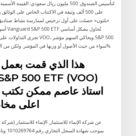
«بلتون» حصلت على أول ترخيص لممارسة نشاط صناديق 
سواء من حيث الأصول أو وزنها في المؤشر. ولكن من المُهم للغاية مُلاحظة أن المُحاكاة لا تتم بنسبة 100%.
استاذ عاصم ممكن تكتب 
اعلى مخاطر من الصناديق الثلاثه
عن شركة الإنماء للاستثمار. الإنماء للاستثمار (شرك