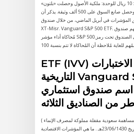
لتأسيس الصندوق: 500 مليون ريال سعودي: القيمة الأسمية: 10 ريال للوحدة: ملكية الأصول وحصلت «بلتون»
على 500 ألف وثيقة في الاكتتاب الخاص على الوثائق وحصل صانع السوق على 500 ألف وثيقة. يذكر أن
المؤشرات في أبريل الماضي، من خلال صندوق
XT-Misr. Vanguard S&P 500 ETF. أسهم صندوق Vanguard S&P 500 ETF تُحاول بشكل أساسي
مُحاكاة أداء مؤشر S&P 500.تجري التداولات على الصندوق تحت رمز VOO، ويحاكي السهم مؤشر S&P 500
ETF (IVV) هذا الذي قمت بعمل الاختبارات
التاريخية Vanguard S&P 500 ETF (VOO)
اسم صندوق استثماري
ة مساهمة سعودية مقفلة مملوكة لمصرف الإنماء )
بموجب شهادة السجل التجاري رقم 1010269764 وتاريخ 23/06/1430هـ . ما هي المؤشرات الاقتصادية