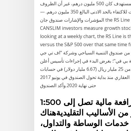
المؤشرات المالية كما أوضح أن رأسمال الصندوق المستهدف كان 500 مليون درهم، غير أن الظروف
والأوضاع الحالية بسبب جائحة فيروس كورونا، أدت للاكتفاء بالحد الادنى البالغ 350 مليون درهم. —
المؤشرات والإشارات صندوق جان the RS Line mimics how Investor's Business Daily and
CANSLIM investors measure growth stock
looking at a weekly chart, the RS Line is
versus the S&P 500 over that  الرياض – مباشر: وقعت شركة إعمار
 كل من صندوق التنمية السياحي وشركة "اف تي جي
بضة بي في"؛ بغرض البدء في إجراءات تأسيس أعلن
صندوق التنمية العقارية، اليوم الاثنين، عن إيداع أكثر من 25 مليار ريال (6.67 مليار دولار) في حسابات
مستفيدي برنامج "سكني" من وزارة الإسكان والصندوق العقاري منذ بداية تحول الصندوق في يونيو 2017
حتى نهاية 2020.وأكد الصندوق
فرق الأسعار بدءًا من0.3رافعة مالية تصل إلى 1:500
شخصية100%تحرر من الأساليب التقليديةهناك
 خدمات الوساطة والتداول،