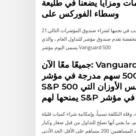
مات ومزايا يضعنا في طليعة
وسطاء الفوركس على
21‏‏/4‏‏/1442 بعد الهجرة هناك أيضًا بعض الشركات التي ترغب في تجنبها لشراء صندوق المؤشرات التالي.
فضة تقدم صندوق مؤشر للتداول العام ، والذي
يسمى اليوم مؤشر Vanguard 500
جميعًا معًا الآن: Vanguard S&P 500 ETF هو صندوق
متداول في البورصة ويمتلك 500 سهم مدرجة في مؤشر
S&P 500 في (قريبًا جدًا بالضبط) من نفس الأوزان التي
.
وقلة التكلفة نسبياً، وإمكانية شراء كميات قليلة
 ما يعني أنها تصلح للتداول من قبل صغار وكبار
المستثمرين على حدّ سواء. صندوق عقاري مغلق: عدد المساهمين: 200 مساهم على الأقل: الحد الأدنى