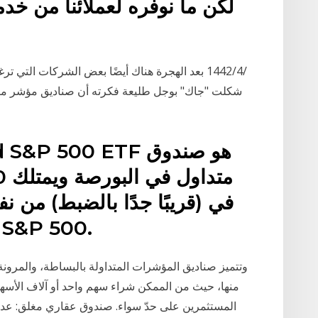
لكن ما نوفره لعملائنا من خد
شكلت "جاك" بوجل طليعة فكرته أن صناديق مؤشر منخ
يمنحها لهم S&P في مؤشر S&P 500
وتتميز صناديق المؤشرات المتداولة بالبساطة، والمرونة، 
منها، حيث من الممكن شراء سهم واحد أو آلاف الأسهم،