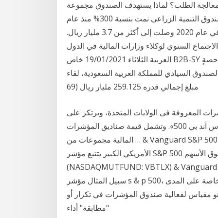
 لمعالجة الطلب؟ لماذا يستهدف الصندوق مجموعة
مختارة فقط من القطاعات؟ وأوضح السهلي، أن قروض صندوق التنمية الزراعي نمت بنسبة 300% منذ عام
2016 والتي كانت حينها أقل من 500 مليون ريال، وفي عام 2020 وصلت إلى أكثر من 3.7 مليار ريال.
بُعد) الاجتماع السنوي لوكلاء وزارات المالية في الدول
العربية الثلاثاء 19/01/2021 خاص B2B-SY أعلنت أرامكو السعودية اليوم إتمامها صفقة استحواذها على حصةٍ
، الصندوق السيادي للمملكة العربية السعودية، لقاء
مبلغ إجمالي قدره 259.125 مليار ريال (69
 أكثر صناديق المؤشرات المعروفة في الولايات المتحدة، ويرتكز على
القواعد التي أنشأتها مؤشرات داو جونز إس آند بي لمؤشر «إس آند بي 500». وتشمل قيمة صناديق المؤشرات
المالية مجموعات من … & Vanguard S&P 500 ETF (NYSEMKT: VOO) 0.04٪ صندوق مؤشر الأسهم
الأمريكي الكبير يتتبع مؤشر S&P 500 للأسهم الأمريكية: صندوق طليعة توتال بوند لسوق الأسهم
NASDAQMUTFUND: VBTLX) & Vanguard  على
سبيل المثال مؤشر s & p 500، هو عينة من حوالي 500 مخزون كبير من الرسملة. وخاصة على المدى
5 التتبع المنخفض، وهو مقياس لفعالية صندوق المؤشرات في تكرار أو
"مطابقة" أداء