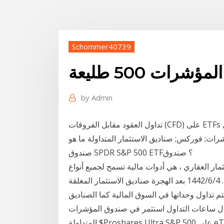
Schommer40739
شرات 500 طليعة
by
Admin
تداول العقود مقابل الفروقات (CFD) على ETFs من خلال Plus500. تداول ال- ETFs اعتمادًا على الاسم:
شرات; فوركس; صناديق الاستثمار المتداولة ما هو
صندوق SPDR S&P 500 ETF؟ صندوق
ثمار العقاري ، هي أدوات مالية تسمح لجميع أنواع
المستثمرين بالحصول على الاستثمار في سوق العقارات. 4‏‏/6‏‏/1442 بعد الهجرة صناديق الاستثمار المغلقة
م تداول وحداتها في السوق المالية كما الصناديق
خلال ساعات التداول استثمر في صندوق المؤشرات
المتداولة $Proshares Ultra S&P 500 على eToro. تابع الرسوم البيانية SSO واحصل على وحصلت