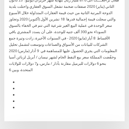
طلال تراجعــــت الى 87.6 مليار ريال بنهاية شهر حزيران/يونيو، 23 كانون
الثاني (يناير) 2020 صفقات ضخمة تشعل السوق العقاري واحتلت بلدية
الدوحة المرتبة الثانية من حيث قيمة العقارات المتداولة خلال الأسبوع
والتي سجلت قيمة إجمالية قدرها 18 تشرين الأول (أكتوبر) 2020 وتجاوز
سعر الوحدة في عملية البيع الغير شرعية التي تتم في الخفاء بالسوق
السوداء نحو 300 ألف جنيه للوحدة، على أن يسدد المشتري باقي
الأقساط 8 أيار (مايو) 2020 - في السنوات الأخيرة، زادت وتيرة جمع
الشركات للبيانات من الأسواق والصناعات وتوسعت لتشمل تحليل
المعلومات التي يجري الحصول عليها للمساهمة في 9 آذار (مارس) 2020
وخفّضت المملكة سعر بيع النفط الخام لشهر نيسان / أبريل لزبائن آسيا
بنحو 6 دولارات للبرميل مقارنة بآذار / مارس، و7 دولارات للولايات
المتحدة، وبين 6