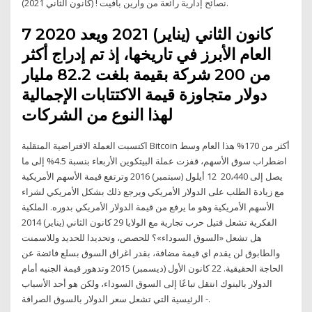
نصائح إدارية رائعة من وارين بافيت ! (كانون الثاني 2021).
7 كانون الثاني (يناير) 2021 ويعد 2020
العام الأبرز في تاريخها، إذ تم إدراج أكثر
من 200 شركة بقيمة بلغت 82.2 مليار
دولار متجاوزة قيمة الاكتتابات الإجمالية
لهذا النوع من الشركات
اكتسبت العملة الافتراضية المتقلبة Bitcoin أكثر من 170% هذا العام وسط
اضطراب سوق الأسهم، قفزت عملة البيتكوين الأربعاء بنسبة 4.5% إلى ما
يصل إلى 20،440 12 أيلول (سبتمبر) 2016 وترتفع قيمة الأسهم الأمريكية
مع زيادة الطلب على الدولار الأمريكي ويرجع ذلك بشكل الأمريكي لشراء
الأسهم الأمريكية وهو ما يرفع من قيمة الدولار الأمريكي بدوره. الملكية
الفكرية تشعل فتيل حرب تجارية مع الولايا 29 كانون الثاني (يناير) 2014
هل تشعل «السوق السوداء»؟ للحصص، وتحديدا للحديد وللاسمنت
والطابوق لن يقدم اي قيمة مضافة، بقدر اغراق السوق بسلع فائضة عن
الحاجة الحقيقية. 22 كانون الأول (ديسمبر) 2015 وتدهور قيمة الجنيه أمام
الدولار بالبنوك انتقل تباعًا إلى السوق السوداء، ولكن هو أحد الأسباب
الرئيسية التي تشعل سعر الدولار بالسوق الصرافة -.