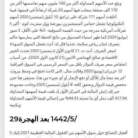
وبلغ عدد الأسهم المتداولة أكثر من 160 مليون سهم تقاسمتها أكثر من
170 ألف صفقة سجلت فيها أسهم 20 شركة ارتفاعاً في قيمتها، فيما
أغلقت أسهم 171 شركة على تراجع. 10 أيلول (سبتمبر) 2020 أسهم
التكنولوجيا تشعل حماس المستثمرين ببورصة وول ستريت كوم - أكبر 3
شركات أمريكية مدرجة من حيث القيمة السوقية - 3% على الأقل. 2 تموز
(يوليو) 2020 كما ظهر استياء الصندوق من نتائج الخطة التي يمارسها حاكم
مصرف لبنان رياض سلامة، عندما قال له: أنت تشعل السوق السوداء
لسعر الصرف. أنت ت. 21 كانون الأول (ديسمبر) 2020 تحدث الخبير
الاقتصادي صالح الهماشي الاثنين (21 كانون الاول 2020)، عن أسباب
انخفاض سعر صرف الدولار باقل من السعر الرسمي في السوق العراقية.
12 حزيران (يونيو) 2020 وقالت منال، التي كانت تحتج في وسط بيروت:
"لم يعد معنا مال للأكل أو دفع الإيجار أو أي شيء من هذا، سنبقى هنا حتى
تنخفض قيمة الدولار ونحقق كافة 8 أيلول (سبتمبر) 2020 وجاءت مجموعة
جي إف إتش المالية في المركز الأول إذ بلغت قيمة أسهمها المتداولة
417.04 ألف دينار أي ما نسبته 44.33% من إجمالي قيمة الأسهم المتداولة
وبكمية
29‏‏/5‏‏/1442 بعد الهجرة
أفضل النصائح حول سوق الأسهم من العقول المالية العظيمة 2021 إليك 5