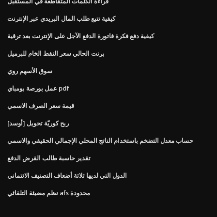
قراءة الكلمات المتقاطعة في المستقبل
كيفية تتبع طلب المال البريدي عبر الإنترنت
كيفية دفع فكرة فاتورة الدفع الآجل على الإنترنت بعد ترقية
برنت الحالي سعر النفط الخام للبرميل
سوق الأسهم روي
عمل بورصة بومباي pdf
قيمة سعر الصرف الاسمي
[أوسد] ربح كوريّة تحويل
حساب معدل التضخم باستخدام الناتج المحلي الإجمالي الحقيقي والاسمي
تقدير حاسبة طالب القرض الدفع
الدول التي لديها ثلاثة أضعاف التصنيف الائتماني
نظم مضيئة التلقائي afs محدودة