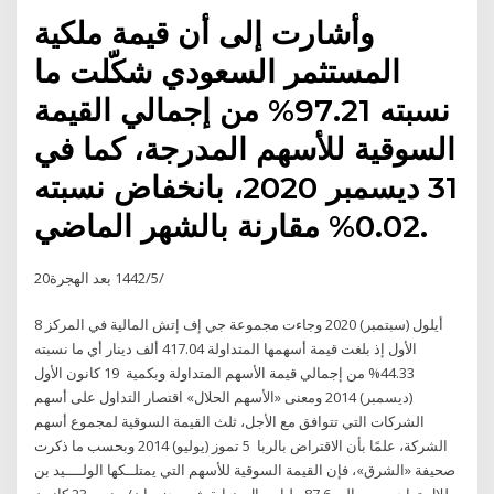
وأشارت إلى أن قيمة ملكية
المستثمر السعودي شكّلت ما
نسبته 97.21% من إجمالي القيمة
السوقية للأسهم المدرجة، كما في
31 ديسمبر 2020، بانخفاض نسبته
0.02% مقارنة بالشهر الماضي.
20‏‏/5‏‏/1442 بعد الهجرة
8 أيلول (سبتمبر) 2020 وجاءت مجموعة جي إف إتش المالية في المركز
الأول إذ بلغت قيمة أسهمها المتداولة 417.04 ألف دينار أي ما نسبته
44.33% من إجمالي قيمة الأسهم المتداولة وبكمية 19 كانون الأول
(ديسمبر) 2014 ومعنى «الأسهم الحلال» اقتصار التداول على أسهم
الشركات التي تتوافق مع الأجل، ثلث القيمة السوقية لمجموع أسهم
الشركة، علمًا بأن الاقتراض بالربا 5 تموز (يوليو) 2014 وبحسب ما ذكرت
صحيفة «الشرق»، فإن القيمة السوقية للأسهم التي يمتلــكها الولــــيد بن