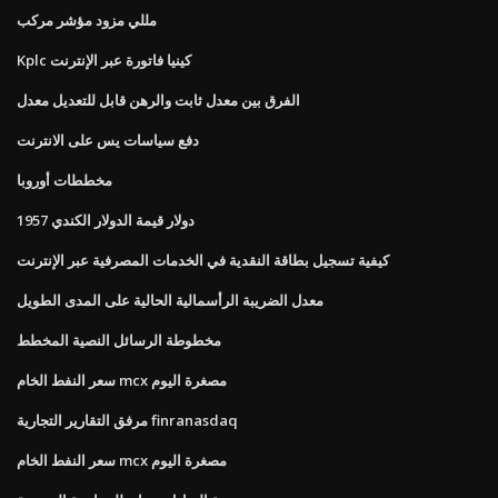
مللي مزود مؤشر مركب
Kplc كينيا فاتورة عبر الإنترنت
الفرق بين معدل ثابت والرهن قابل للتعديل معدل
دفع سياسات يس على الانترنت
مخططات أوروبا
1957 دولار قيمة الدولار الكندي
كيفية تسجيل بطاقة النقدية في الخدمات المصرفية عبر الإنترنت
معدل الضريبة الرأسمالية الحالية على المدى الطويل
مخطوطة الرسائل النصية المخطط
سعر النفط الخام mcx مصغرة اليوم
مرفق التقارير التجارية finranasdaq
سعر النفط الخام mcx مصغرة اليوم