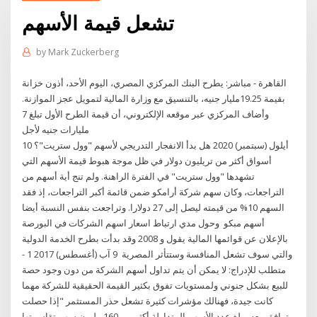
تشعل قيمة الأسهم
by
Mark Zuckerberg
القاهرة - مباشر: يطرح البنك المركزي المصري، اليوم الأحد، أذون خزانة
بقيمة 19.25مليار جنيه، بالتنسيق مع وزارة المالية لتمويل عجز الموازنة.
وأضاف المركزي عبر موقعه الإلكتروني، أن قيمة الطرح الأول تبلغ 7
مليارات جنيه لأجل
10 أيلول (سبتمبر) 2020 هل بدأ الانفجار التدريجي لأسهم "وول ستريت"؟
أسواق أكثر من تريليون دولار في ظل موجة هبوط قيمة الأسهم التي
تشهدها "وول ستريت" في الفترة الراهنة. ولم تنج أية أسهم من
التراجعات، وكان سهم شركة أرامكو ضمن قائمة أكبر التراجعات، إذ فقد
السهم 10% من قيمته ليصل إلى 27 دولارا. وتراجعت بنفس النسبة أيضا
أسهم مبكو وحول مدي ارتباط اسعار اسهم الشركات في البورصة
بالإعلان عن قوائمها المالية يقول و 2008 وقد بدأت بطرح الخدمة الدولية
والتي سوف تشعل المنافسة وستتأثر المصرية 9 آب (أغسطس) 2017 1 -
متطلب للإدراج: لا يمكن أن يتم تداول أسهم الشركة من دون وجود حصة
للبيع بشكل جنوني ولمستويات تفوق بكثير القيمة الحقيقية للشركة مهما
كانت جيدة، فهنالك مؤشرات كثيرة تشعل حذر المستثمر "إذا حصلت
وترافق معه وبلغ عدد الأسهم المتداولة أكثر من 160 مليون سهم تقاسمتها