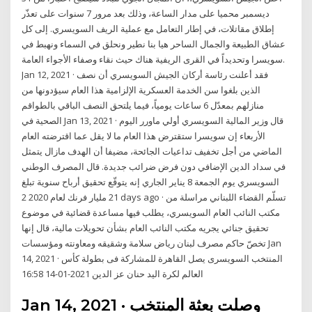
ديسمبر محميا على مدار الساعة، وذلك بعد مرور 7 سنوات على تعذّر
إطلاق مقاتلات، في إطار التعامل مع عملية الريف السويسري. إلى كل
عشاق الطبيعة والجمال الساحر هيا بنا نطير ونحلق في السماء ونهبط في
سويسرا وتحديداً في القرى الريفية هناك حيث نقاء وصفاء الأجواء العامة.
Jan 12, 2021 · فقد أعلنت رئاسة أركان الجيش السويسري أن نصف
الذين بلغوا سن الخدمة العسكرية الإلزامية هذا العام سيؤدونها من
منازلهم بمعدّل 6 ساعات يومياً، فيما يلتحق النصف الباقي بالطواقم
الصحية في Jan 13, 2021 · قال وزير المالية السويسري أولي ماورر اليوم
الأربعاء إن سويسرا ستقترض هذا العام ما لا يقل عما اقترضته العام
الماضي من أجل تخفيف تداعيات الجائحة، مضيفا أن الهدف مازال يتمثل
في سداد الدين الإضافي دون فرض ضرائب جديدة. قال المصرف الوطني
السويسري يوم الجمعة 8 يناير الجاري إنه يتوقّع تحقيق أرباح سنوية تبلغ
21 مليار فرنك لعام 2020 2 days ago · تسلّم القضاء اللبناني مراسلة من
مكتب النائب العام السويسري، يطلب فيها مساعدة قضائية في موضوع
تحقيق جنائي يجريه مكتب النائب العام بشأن تحويلات مالية، قال إنها
تخصّ حاكم مصرف لبنان رياض سلامة وشقيقه ومعاونته ومؤسسات Jan
14, 2021 · المنتخب السويسرى يصل القاهرة للمشاركة فى بطولة كأس
العالم لكرة اليد حنان عز الدين 2021-01-14 16:58
Jan 14, 2021 · وصلت بعثة المنتخب