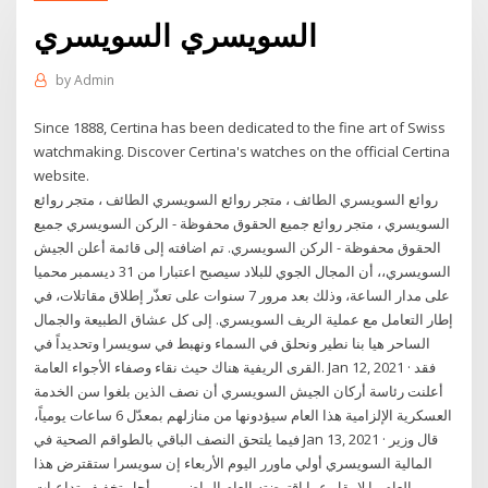
السويسري السويسري
by
Admin
Since 1888, Certina has been dedicated to the fine art of Swiss
watchmaking. Discover Certina's watches on the official Certina
website.
روائع السويسري الطائف ، متجر روائع السويسري الطائف ، متجر روائع
السويسري ، متجر روائع جميع الحقوق محفوظة - الركن السويسري جميع
الحقوق محفوظة - الركن السويسري. تم اضافته إلى قائمة أعلن الجيش
السويسري،، أن المجال الجوي للبلاد سيصبح اعتبارا من 31 ديسمبر محميا
على مدار الساعة، وذلك بعد مرور 7 سنوات على تعذّر إطلاق مقاتلات، في
إطار التعامل مع عملية الريف السويسري. إلى كل عشاق الطبيعة والجمال
الساحر هيا بنا نطير ونحلق في السماء ونهبط في سويسرا وتحديداً في
القرى الريفية هناك حيث نقاء وصفاء الأجواء العامة. Jan 12, 2021 · فقد
أعلنت رئاسة أركان الجيش السويسري أن نصف الذين بلغوا سن الخدمة
العسكرية الإلزامية هذا العام سيؤدونها من منازلهم بمعدّل 6 ساعات يومياً،
فيما يلتحق النصف الباقي بالطواقم الصحية في Jan 13, 2021 · قال وزير
المالية السويسري أولي ماورر اليوم الأربعاء إن سويسرا ستقترض هذا
العام ما لا يقل عما اقترضته العام الماضي من أجل تخفيف تداعيات