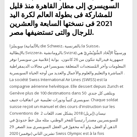
السويسري إلى مطار القاهرة منذ قليل
للمشاركة فى بطولة العالم لكرة اليد
2021 فى نسختها السابعة والعشرين
للرجال والتى تستضيفها مصر.
سِوِيسْرَا (بالألمانية:die Schweiz، بالفرنسية:la Suisse،
بالإيطالية:Svizzera، بالرومانشية:Svizra) ورسمِيّاً الاِتِّحَاد السُّوَيْسْرِيّ هي
جمهورية فيدرالية تتكون من 26 كانتون، بوابة إعلامية من سويسرا توفر
المعلومات وآخر المُستجدات المتعلقة بسويسرا في مجالات الديمقراطية
المباشرة والتعليم والعلوم والأعمال والعديد من أوجه الحياة السويسرية .
La société Swiss International Air Lines (SWISS) est la
compagnie aérienne helvétique. Elle dessert depuis Zurich et
Genève plus de 100 destinations dans 50 ويتلقى كل جندي
سويسري كتيباً ودورات تعليمية عن اتفاقيات جنيف. Chaque soldat
suisse reçoit un manuel et des cours d'instruction sur les
Conventions de 2 نيسان (إبريل) 2018 يشكل تعدد اللغات
للسويسريين مصدراً رئيسياً للفخر الوطني، مثله مثل خطٌ حدوديٌ في
الذهن أو العقل، ولو أنه محفورٌ في العقل السويسري منذ الصغر. 29
تشرين الثاني (نوفمبر) 2020 Swiss Olympic est à la fois