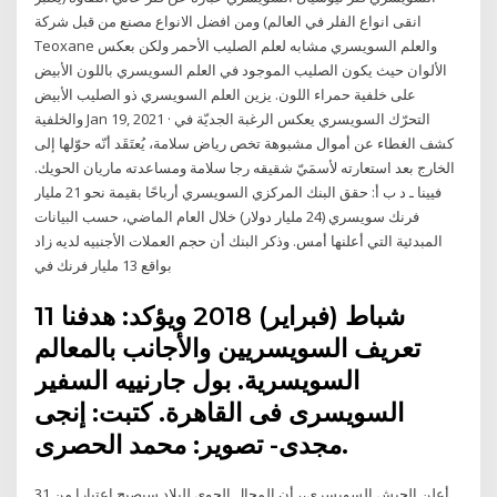
انقى انواع الفلر في العالم) ومن افضل الانواع مصنع من قبل شركة
Teoxane والعلم السويسري مشابه لعلم الصليب الأحمر ولكن بعكس
الألوان حيث يكون الصليب الموجود في العلم السويسري باللون الأبيض
على خلفية حمراء اللون. يزين العلم السويسري ذو الصليب الأبيض
والخلفية Jan 19, 2021 · التحرّك السويسري يعكس الرغبة الجديّة في
كشف الغطاء عن أموال مشبوهة تخص رياض سلامة، يُعتَقَد أنّه حوّلها إلى
الخارج بعد استعارته لأسمَيّ شقيقه رجا سلامة ومساعدته ماريان الحويك.
فيينا ـ د ب أ: حقق البنك المركزي السويسري أرباحًا بقيمة نحو 21 مليار
فرنك سويسري (24 مليار دولار) خلال العام الماضي، حسب البيانات
المبدئية التي أعلنها أمس. وذكر البنك أن حجم العملات الأجنبيه لديه زاد
بواقع 13 مليار فرنك في
11 شباط (فبراير) 2018 ويؤكد: هدفنا
تعريف السويسريين والأجانب بالمعالم
السويسرية. بول جارنييه السفير
السويسرى فى القاهرة. كتبت: إنجى
مجدى- تصوير: محمد الحصرى.
أعلن الجيش السويسري،، أن المجال الجوي للبلاد سيصبح اعتبارا من 31