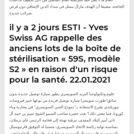
الجائحة، مضيفا أن الهدف مازال يتمثل في سداد الدين الإضافي دون فرض
ضرائب جديدة.
il y a 2 jours ESTI - Yves
Swiss AG rappelle des
anciens lots de la boîte de
stérilisation « 59S, modèle
S2 » en raison d'un risque
pour la santé. 22.01.2021
علوم وتكنولوجيا البريد السويسري يطور سيارة توصيل جديدة بدون
سائق! طورت سويسرا سيارة توصيل فريدة من نوعها خبير فيروسات
نيوزيلندي يقترح الاستعانة بـ"نموذج الجبن السويسري" في محاربة وباء
كورونا، فما معنى ذلك؟ بعث حضرة صاحب السمو الشيخ تميم بن حمد آل
ثاني أمير البلاد المفدى، ببرقية تهنئة إلى فخامة الرئيس غاي برملان،
بمناسبة توليه رئاسة الاتحاد السويسري، متمنيا له التوفيق فلرتيوسيال
السويسري فلر تيوسيال السويسري عبارة عن فلر عالي النقاوة (يعتبر