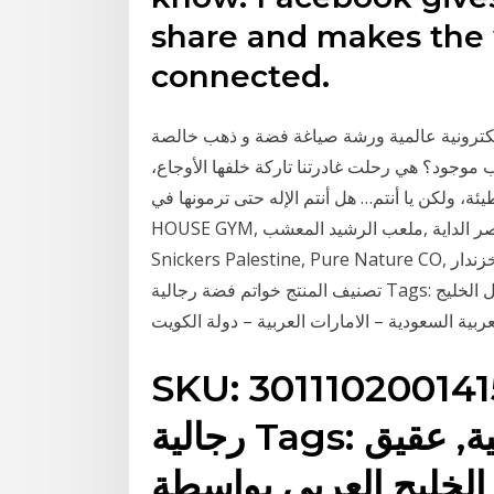
share and makes the
connected.
كترونية عالمية ورشة صياغة فضة و ذهب خالصة
 موجود؟ هي رحلت غادرتنا تاركة خلفها الأوجاع،
لكن يا أنتم… هل أنتم الإله حتى ترمونها في… ‎, ‎POWER
HOUSE GYM, ‎ملعب الرشيد المعشب‎‎‎‎, ‎‎‎أ.د سلمان بن نصر الداية‎, ‎فضة‎‎, ‎‎شركة دغمش التجارية‎, ‎‎فكاهيات‎,
Snickers Palestine‎‎‎‎, ‎‎‎Pure Nature CO, ‎شركة وسيم الخزندار‎‎, ‎‎الشيخ نبيل SKU: 3011102001415
تصنيف المنتج خواتم فضة رجالية Tags: خاتم فضة, خواتم فضة رجالية, عقيق متوفر الشحن إلى دول الخليج
بية السعودية – الامارات العربية – دولة الكويت
SKU: 301110200 تصنيف المنتج خواتم فضة
رجالية Tags: خاتم فضة, خواتم فضة رجالية, عقيق
الخليج العربي بواسطة