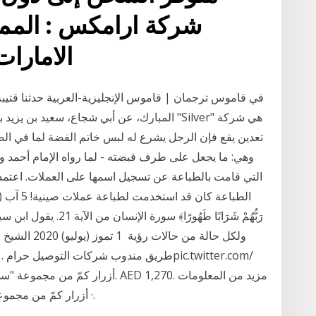
شركة ارامكس : المملك
الامارات
المبارك، عن أبي شجاع، سعيد بن يزيد بهذا الإسن
تعدين يقع فإن الرجل يشرع له لبس خاتم الفضة لما في ال
وهي: ما يجعل على طرف قبضته - لما رواه الإمام أحمد 
التي قامت بالطباعة عن تسجيل اسمها على العملات. اعت
رَبُّهُمْ شَرَابًا طَهُو
ولكل حالة من 
طريق مندوب شركات التوصيل حرام . #الشارقة
أزرار كمّ من مجموعة "سي دو كارتييه"
· أزرار كمّ من مجموعة "أونترولاسيه دو كارتييه". فضّة، طلاء بالبلاديوم.