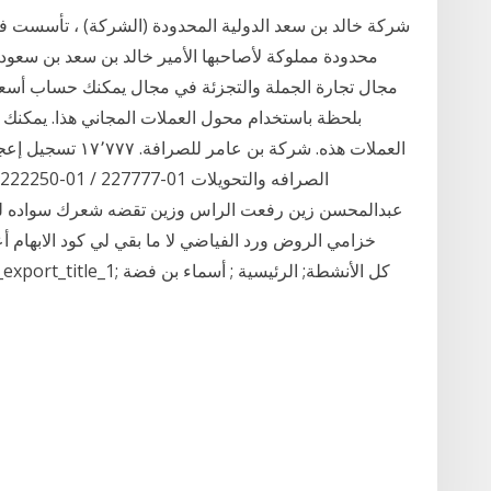
محدودة مملوكة لأصاحبها الأمير خالد بن سعد بن سعو
مجال تجارة الجملة والتجزئة في مجال يمكنك حساب أسعا
بلحظة باستخدام محول العملات المجاني هذا. يمكنك ت
عبدالمحسن زين رفعت الراس وزين تقضه شعرك سواده ليل و
العضو أسماء بن فضة ليس له نشاط لعرضه rss_export_title_1; كل الأنشطة; الرئيسية ; أسماء بن فضة