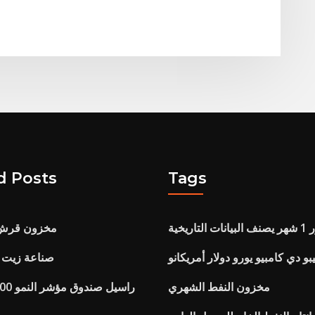
d Posts
Tags
ات التاريخية
مخزون قرش مح
يبو دي كامبيو يورو دولار أمريكانو
صناعة زيت ا
مخزون النفط الشهري