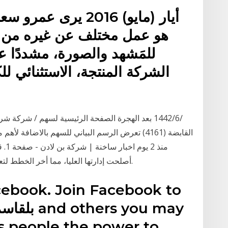
هو عمل مختلف عن غيره من ا
للمَشهد والصورة، مشددًا ع
الشركة المنتجة، الاستثنائي ل
القابضة (4161) تعرض الرسم البياني للسهم بالاض
منذ 
أصلحت إدارتها العليا، مما أخر الخطط لتعيين مستشارٍ من أجل مقترحٍ لإعادة هيكلة الديون.
s people the power to