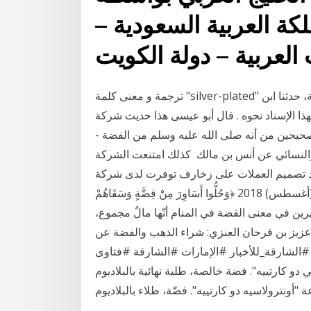
ة العربية السعودية –
 العربية – دولة الكويت
ترجمة و معنى كلمة "silver-plated" في قاموس ترجمان | قاموس الإنجليزية-العربية حدثنا قتيبة، حدثنا ابن
اد نحوه ‏.‏ قال أبو عيسى هذا حديث شركة "Silver" هي شركة
صحيحين من أنه صلى الله عليه وسلم من الفضة -
والنسائي عن أنس بن مالك كذلك امتنعت الشركة
مد تصميم العملات على زخارف توفرت لدى شركة
الطباعة كان قد استخدمت لطباعة عملات صينية! 5 آب (أغسطس) 2018 ﴿وَحُلُّوا أَسَاوِرَ مِنْ فِضَّةٍ وَسَقَاهُمْ
رًا﴾ سورة الإنسان من الآية 21. يقول ابن سيرين في معنى الفضة في المنام أنّها مالٌ مجموع،
حالات رؤية 1 تموز (يوليو) 2020 الشيخ عزيز بن فرحان العنزي: شراء الذهب والفضة عن
_للأخبار #الإمارات #الشارقة #فتاوىpic.twitter.com/
. فضة خالصة، طلية نهائية بالبلاديوم. AED 1,270. مزيد من المعلومات