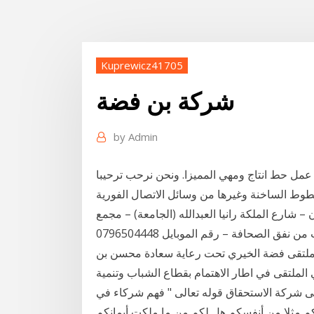
Kuprewicz41705
شركة بن فضة
by
Admin
 حط انتاج ومهي المميزا. ونحن نرحب ترحيبا
– شارع الملكة رانيا العبدالله (الجامعة) – مجمع
البرج - الطابق الرابع - بالقرب من نفق الصحافة – رقم الموبايل 0796504448 – info@khaberni.com
 ملتقى فضة الخيري تحت رعاية سعادة محسن بن
الملتقى في اطار الاهتمام بقطاع الشباب وتنمية
ى شركة الاستحقاق قوله تعالى " فهم شركاء في
ى " ضرب لكم مثلا من أنفسكم هل لكم من ما ملكت أيمانكم