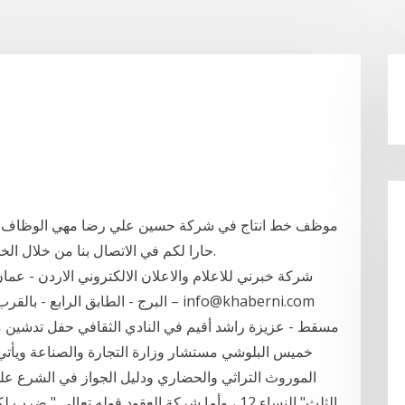
موظف خط انتاج في شركة حسين علي رضا مهي الوظاف عمل
حارا لكم في الاتصال بنا من خلال الخطوط الساخنة وغيرها من وسائل الاتصال الفورية.
شركة خبرني للاعلام والاعلان الالكتروني الاردن - عمان 
مسقط - عزيزة راشد أقيم في النادي الثقافي حفل تدشين
خميس البلوشي مستشار وزارة التجارة والصناعة ويأتي 
الموروث التراثي والحضاري ودليل الجواز في الشرع عل
الثلث" النساء 12 ، وأما شركة العقود قوله تعال