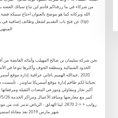
من شركاء في ما رزقناكم فأنتم اين تباع سبائك القضة ب
الله وبركاته كما هو موضح بالعنوان احتاج سبيكه فضة 
المنتهي
نحن شركة سليمان بن صالح المهيلب وأبنائه القابضة من أقد
الحدود الشمالية ومنطقة الجوف وأكثرها تنوعا في الأن
2020 ,عبدالله الهميم ,اغاني عراقية. إدارة موقع أس
أكبر تجار ومقاولي وموزعي المعدات الثقيلة ومرفقاتها
رواتب + =-2 2870. لينا الهدلق - الرياض تذم
شهر مارس 2019 بعد معاناة استمرت نحو اربع أعوام بتاخير رواتب موظفين الشركه