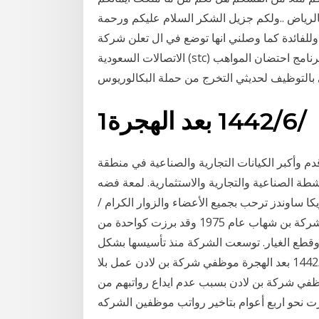
الرياض ..ولكم جزيل الشكر السلام عليكم ورحمة
وللفائدة كما وصلني انها توضع في ال تعلن شركة
الاتصالات السعودية (stc) عن فتح باب التقديم لشغل وظائف إضافية في برنامج احتضان المواهب (tip)
 بالتوظيف لحديثي التخرج من حملة البكالوريوس
1‏‏/6‏‏/1442 بعد الهجرة
م وأكبر الكيانات التجارية والصناعية في منطقة
شطة الصناعية والتجارية والاستثمارية. لمعة فضه
مريكا ساوندز ترحب بجميع الأعضاء والزوار الكرام /
تحياتنا لكم طاقم إدارة موقع أسمريكا ساوندز .. تأسست شركة بن شهاب عام 1975 وقد برزت كواحدة من
 وقطع الغيار. توسعت الشركة منذ تأسيسها بشكل
كبير مع معارضها ومنافذ الأعمال ومراكز الخدمة 26‏‏/5‏‏/1442 بعد الهجرة موظفي شركة بن لادن عمل بلا
ر عدد من موظفي شركة بن لادن بسبب عدم ايداع رواتبهم من