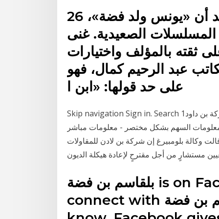
26 أيار (مايو) 2016 يرى عمرو سعد أن «يونس ولد فضة»،
لمسلسلات الصعيدية. غنى
لى ثقته بالمؤلف واختيارات
لكاتب عبد الرحيم كمال، فهو
على حد قولها: «ابن ا
Skip navigation Sign in. Search 1‏‏/6‏‏/1442 بعد الهجرة الصفحة الرئيسية لسهم / شركة شركة بن داود
افة لأهم معلومات السهم بشكل مختصر - معلومات مباشر
2 يوم اخبار ساخنة | شركة بن لادن - صفحة 1. قالت وكالة بلومبيرغ إن شركة بن لادن للمقاولات
connect with ‎بلقاسم بن فضة‎ and others you may
know. Facebook give