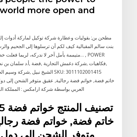
 world more open and
مطحن بن; بقوليات وعطارة شركة توكيل لماركة أدوات إل
بنت سالم المقبالية كيف لكم أن ترسلوها إلى الجحيم والرب
متيممة بأمل آخر لا ندركه، لربما فعلت خطيئة، و
العربي بواسطة شركة ارامكس : المملكة العر
1415
متوفر الشحن إلى دول 