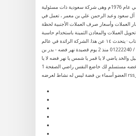
شركة خالد بن سعد الدولية المحدودة (الشركة) ، تأسست في عام 1976م وهى شركة سعودية ذات مسئولية
د آل سعود وعبد الرحمن علي بن معمر ، تعمل في
ر العملات وأسعار صرف العملات الأجنبية لحظة
حويل العملات والمعادن الثمينة باستخدام حاسبة
العملات هذه. ‏شركة بن عامر للصرافة‏. ‏‏١٧٬٧٧٧‏ تسجيل إعجاب · يتحدث ‏١٤‏ عن هذا‏. ‏الشركة الرائدة في عالم
الصرافه والتحويلات 01-227777 / 01-222250 / 01222240‏ منذ 2 يوم قصيدة نهر فضه - بدر بن
الخد ياضي لا يا قمر يا شمس يا نهر فضه لا يا
خزامي الروض ورد الفياضي لا ما بقي لي كود الابهام أعضه مستسلمٍ لك خاضع النفس راضي الصفحة 1