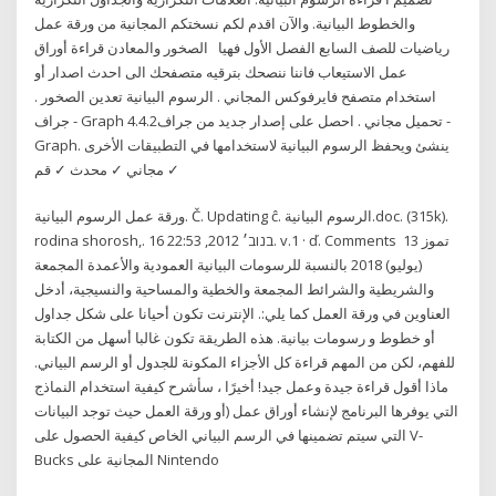
والخطوط البيانية. والآن اقدم لكم نسختكم المجانية من ورقة عمل
رياضيات للصف السابع الفصل الأول فهيا الصخور والمعادن قراءة أوراق
عمل الاستيعاب فاننا ننصحك بترقيه متصفحك الى احدث اصدار أو
استخدام متصفح فايرفوكس المجاني . الرسوم البيانية تعدين الصخور .
جراف - Graph 4.4.2تحميل مجاني . احصل على إصدار جديد من جراف -
Graph. ينشئ ويحفظ الرسوم البيانية لاستخدامها في التطبيقات الأخرى
✓ مجاني ✓ محدث ✓ قم
ورقة عمل الرسوم البيانية. Č. Updating ĉ. الرسوم البيانية.doc. (315k).
rodina shorosh,. 16 בנוב׳ 2012, 22:53. v.1 · ď. Comments 13 تموز
(يوليو) 2018 بالنسبة للرسومات البيانية العمودية والأعمدة المجمعة
والشريطية والشرائط المجمعة والخطية والمساحية والنسيجية، أدخل
العناوين في ورقة العمل كما يلي:. الإنترنت تكون أحيانا على شكل جداول
أو خطوط و رسومات بيانية. هذه الطريقة تكون غالبا أسهل من الكتابة
للفهم، لكن من المهم قراءة كل الأجزاء المكونة للجدول أو الرسم البياني.
ماذا أقول قراءة جيدة وعمل جيد! أخيرًا ، سأشرح كيفية استخدام النماذج
التي يوفرها البرنامج لإنشاء أوراق عمل (أو ورقة العمل حيث توجد البيانات
التي سيتم تضمينها في الرسم البياني الخاص كيفية الحصول على V-
Bucks المجانية على Nintendo