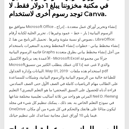
في مكتبة مخزوننا يبلغ 1 دولار فقط. لا
توجد رسوم أخرى لاستخدام Canva.
متوافق مع Microsoft Office ، إنشاء وتحرير أوراق عمل متعددة ، إدراج
الرسوم البيانية ( بار – خط – عمود وغيرها ) ، تحرير الخلية لكتابة أرقام
،نصوص او نسبة مئوية وغيرها . تحميل البرنامج من هنا. 2. LibreOffice:
إنشاء مخطط بياني - خطوات إنشاء المخطط وتحديد المتغيرات باستخدام
قائمة الرسوم البيانية Graphs من أجل إنشاء مخطط بياني بطرق متعددة
- الأعمدة يعد برنامج الاكسيل Microsoft Excel جزءًا من مجموعة
Microsoftوالذي لا غنى عنه إذا كان عملك يتطلب الكثير من تنسيق
البيانات وإدارة الجداول. May 01, 2019 · استخدام هذه ملفات pdf
للطباعة خالية من الرسوم البيانية والرسوم البيانية، وشبكات للمساعدة
على الطالب مهام الرياضيات كاملة في الصف الأول حتى الصف السادس.
قراءة أدناه للحصول على السبق الصحفي! ما هو التعلم البصري؟ التعليم
المرئي هو واحد من ثلاثة أساليب تعليمية مختلفة شاعها Neil D. Fleming
في نموذج التعلم الخاص به. بعد ذلك ، يمكنك تنظيم كل شيء في مجلد
OneDrive ليكون متاحًا على هاتفك والتحكم في كل شيء من أي مكان.
فيما يلي 10 أوراق عمل مجانية تساعدك على تنظيم حياتك.