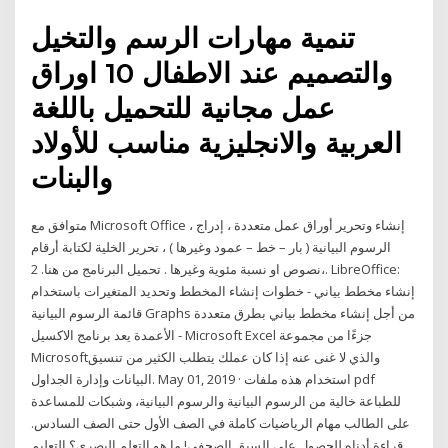
تنمية مهارات الرسم والتخيل
والتصميم عند الاطفال 10 اوراق
عمل مجانية للتحميل باللغة
العربية والانجليزية مناسب للأولاد
والبنات
متوافق مع Microsoft Office ، إنشاء وتحرير أوراق عمل متعددة ، إدراج
الرسوم البيانية ( بار – خط – عمود وغيرها ) ، تحرير الخلية لكتابة أرقام
،نصوص او نسبة مئوية وغيرها . تحميل البرنامج من هنا. 2. LibreOffice:
إنشاء مخطط بياني - خطوات إنشاء المخطط وتحديد المتغيرات باستخدام
قائمة الرسوم البيانية Graphs من أجل إنشاء مخطط بياني بطرق متعددة
- الأعمدة يعد برنامج الاكسيل Microsoft Excel جزءًا من مجموعة
Microsoftوالذي لا غنى عنه إذا كان عملك يتطلب الكثير من تنسيق
البيانات وإدارة الجداول. May 01, 2019 · استخدام هذه ملفات pdf
للطباعة خالية من الرسوم البيانية والرسوم البيانية، وشبكات للمساعدة
على الطالب مهام الرياضيات كاملة في الصف الأول حتى الصف السادس.
قراءة أدناه للحصول على السبق الصحفي! ما هو التعلم البصري؟ التعليم