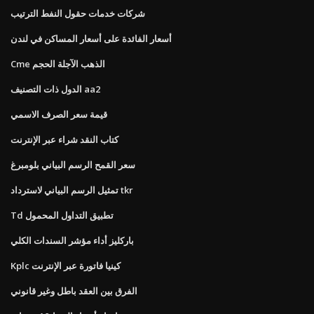
شركات خدمات حقول النفط الترتيب
أسعار الفائدة على أسعار المساكن في لندن
Cme الذهب الآجلة الحجم
الدول ذات التصنيف aa2
قيمة سعر الصرف الاسمي
كتاب النقد شراء عبر الإنترنت
سعر القمح الرسم البياني بلومبرغ
تمثيل الرسم البياني لاسترداد tkr
Td تطبيق التداول المحمول
باركليز أداء مؤشر السندات الكلي
Kplc كينيا فاتورة عبر الإنترنت
الفرق بين العقد باطل وغير قانوني