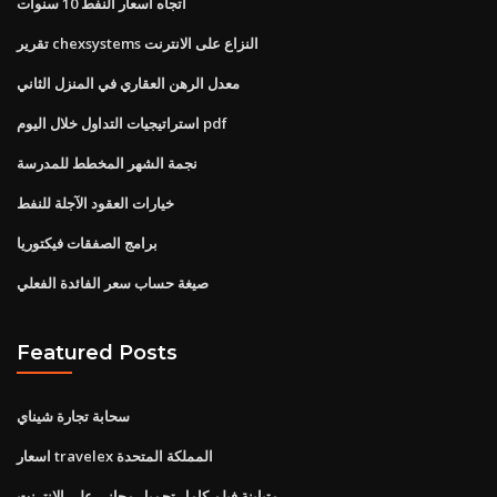
اتجاه أسعار النفط 10 سنوات
تقرير chexsystems النزاع على الانترنت
معدل الرهن العقاري في المنزل الثاني
استراتيجيات التداول خلال اليوم pdf
نجمة الشهر المخطط للمدرسة
خيارات العقود الآجلة للنفط
برامج الصفقات فيكتوريا
صيغة حساب سعر الفائدة الفعلي
Featured Posts
سحابة تجارة شيناي
اسعار travelex المملكة المتحدة
متباينة فيلم كامل تحميل مجاني على الإنترنت