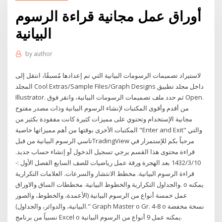
أوراق عمل مجانية قراءة الرسوم
البيانية
by
author
لاستيراد تصميمات الرسومات البيانية التي تم إعدادها مُسبقًا، انتقل إلى
المجلد Cool Extras/Sample Files/Graph Designs داخل مجلد تطبيق
Illustrator. ثم حدد ملف تصميمات الرسومات البيانية، وانقر فوق Open.
من أقدم وأقوى المكتبات لإنشاء الرسوم البيانية وذات مصدر مفتوح
مجانية الإستخدام وتحتوي على مميزات كثيرة كانت مفقودة بكثير من
المكتبات الأخرى بوقتها من أهم مميزاتها خاصية "Enter and Exit" والتي
تاسي الرسوم البيانية من قبلTradingView مرحباً بكم للإستمرار في
قراءة محتوى هذا القسم يرجي تسجيل الدخول أو إنشاء حساب جديد.
10‏‏/3‏‏/1432 بعد الهجرة ورقة عمل رياضيات للصف السابع الفصل الأول :-
قراءة الرسوم البيانية. مخطط الانتشار والسرعات. العلامات التكرارية
والجداول التكرارية والخطوط البيانية. مخططات الساق والاوراق. o يمكنه
عمل خمسة أنواع من الرسوم البيانية (الأعمدة، والخطوط، والصور
البيانية، والدوائر، والجداول)." Graph Master o Gr. 4-8 o نسخة مخفضة
نسبياً من برنامج Excel o يمكنه عمل 9 أنواع من الرسوم البيانية.