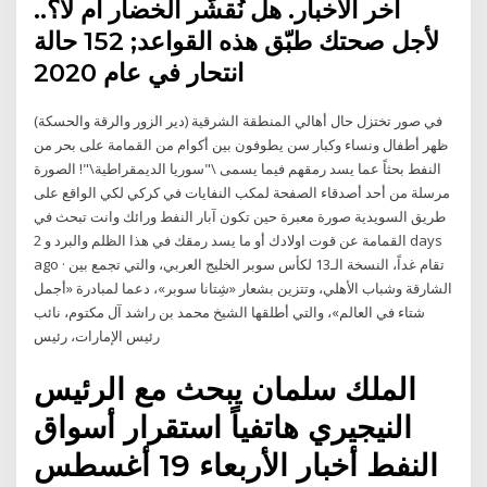
آخر الأخبار. هل نُقشّر الخضار أم لا؟..
لأجل صحتك طبّق هذه القواعد; 152 حالة
انتحار في عام 2020
في صور تختزل حال أهالي المنطقة الشرقية (دير الزور والرقة والحسكة)
ظهر أطفال ونساء وكبار سن يطوفون بين أكوام من القمامة على بحر من
النفط بحثاً عما يسد رمقهم فيما يسمى \"سوريا الديمقراطية\"! الصورة
مرسلة من أحد أصدقاء الصفحة لمكب النفايات في كركي لكي الواقع على
طريق السويدية صورة معبرة حين تكون آبار النفط ورائك وانت تبحث في
القمامة عن قوت اولادك أو ما يسد رمقك في هذا الظلم والبرد و 2 days
ago · تقام غداً، النسخة الـ13 لكأس سوبر الخليج العربي، والتي تجمع بين
الشارقة وشباب الأهلي، وتتزين بشعار «شِتانا سوبر»، دعما لمبادرة «أجمل
شتاء في العالم»، والتي أطلقها الشيخ محمد بن راشد آل مكتوم، نائب
رئيس الإمارات، رئيس
الملك سلمان يبحث مع الرئيس
النيجيري هاتفياً استقرار أسواق
النفط أخبار الأربعاء 19 أغسطس