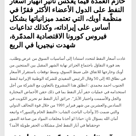
حازم العمدة فيما يعكس تأثير انهيار أسعار
النفط على الدول الأعضاء الأكثر فقرًا في
منظّمة أوبك، التي تعتمد ميزانياتها بشكل
أساس على إيراداته، وكذلك تداعيات
فيروس كورونا الاقتصادية المدمّرة،
شهدت نيجيريا في الربع
عادت أسعار النفط لتتحدد استنادا إلى أساسيات السوق من عرض وطلب،
بعد فورة التفاؤل باجتماع الجزائر نهاية الشهر المقبل بين المنتجين من
أوبك وخارجها للاتفاق على ضبط السوق، وسط توقعات باستقرار الأسعار
في نطاق 40 إلى 50 وقال الرئيس التنفيذي للشرکة الوطنية الإيرانية لنفط
الجنوب احمد محمدي : انطلق هذا المشروع بالتعاون مع الشرکة من أجل
استخدامه في عمليات حفر آبار النفط بما في ذلك حقن الأحماض المختارة
والجل والأسمنت واختبار الآبار". حرائق آبار النفط تم تحرير الكويت في
السادس والعشرين من شهر فبراير 1991 من خلال قوة التحالف الدولي
والتي ضمت 35 وأجاب الباحث الشاب: «النفط الخام والتمور؟» واتبعه
أمان الله بسؤال ثانٍ: «ماذا لو أخذنا مخلفات المواد من صناعة التمور
وحقناها في آبار النفط لحل مشكلات الحفر طويلة الأمد؟»