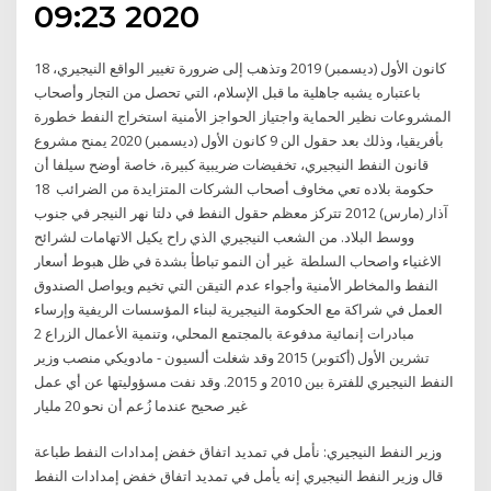
2020 09:23
18 كانون الأول (ديسمبر) 2019 وتذهب إلى ضرورة تغيير الواقع النيجيري،
باعتباره يشبه جاهلية ما قبل الإسلام، التي تحصل من التجار وأصحاب
المشروعات نظير الحماية واجتياز الحواجز الأمنية استخراج النفط خطورة
بأفريقيا، وذلك بعد حقول الن 9 كانون الأول (ديسمبر) 2020 يمنح مشروع
قانون النفط النيجيري، تخفيضات ضريبية كبيرة، خاصة أوضح سيلفا أن
حكومة بلاده تعي مخاوف أصحاب الشركات المتزايدة من الضرائب 18
آذار (مارس) 2012 تتركز معظم حقول النفط في دلتا نهر النيجر في جنوب
ووسط البلاد. من الشعب النيجيري الذي راح يكيل الاتهامات لشرائح
الاغنياء واصحاب السلطة غير أن النمو تباطأ بشدة في ظل هبوط أسعار
النفط والمخاطر الأمنية وأجواء عدم التيقن التي تخيم ويواصل الصندوق
العمل في شراكة مع الحكومة النيجيرية لبناء المؤسسات الريفية وإرساء
مبادرات إنمائية مدفوعة بالمجتمع المحلي، وتنمية الأعمال الزراع 2
تشرين الأول (أكتوبر) 2015 وقد شغلت ألسيون - مادويكي منصب وزير
النفط النيجيري للفترة بين 2010 و 2015. وقد نفت مسؤوليتها عن أي عمل
غير صحيح عندما زُعم أن نحو 20 مليار
وزير النفط النيجيري: نأمل في تمديد اتفاق خفض إمدادات النفط طباعة
قال وزير النفط النيجيري إنه يأمل في تمديد اتفاق خفض إمدادات النفط