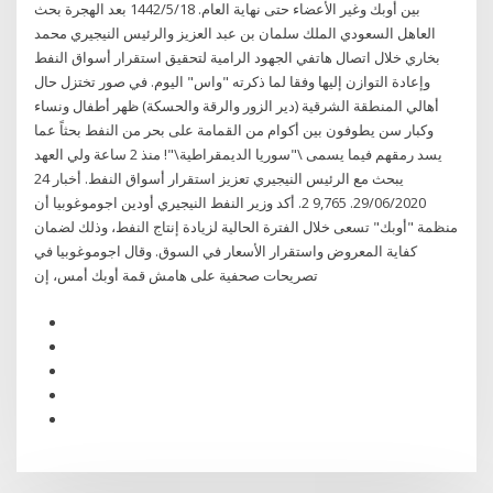
بين أوبك وغير الأعضاء حتى نهاية العام. 18‏‏/5‏‏/1442 بعد الهجرة بحث
العاهل السعودي الملك سلمان بن عبد العزيز والرئيس النيجيري محمد
بخاري خلال اتصال هاتفي الجهود الرامية لتحقيق استقرار أسواق النفط
وإعادة التوازن إليها وفقا لما ذكرته "واس" اليوم. في صور تختزل حال
أهالي المنطقة الشرقية (دير الزور والرقة والحسكة) ظهر أطفال ونساء
وكبار سن يطوفون بين أكوام من القمامة على بحر من النفط بحثاً عما
يسد رمقهم فيما يسمى \"سوريا الديمقراطية\"! منذ 2 ساعة ولي العهد
يبحث مع الرئيس النيجيري تعزيز استقرار أسواق النفط. أخبار 24
29/06/2020. 9,765 2. أكد وزير النفط النيجيري أودين اجوموغوبيا أن
منظمة "أوبك" تسعى خلال الفترة الحالية لزيادة إنتاج النفط، وذلك لضمان
كفاية المعروض واستقرار الأسعار في السوق. وقال اجوموغوبيا في
تصريحات صحفية على هامش قمة أوبك أمس، إن