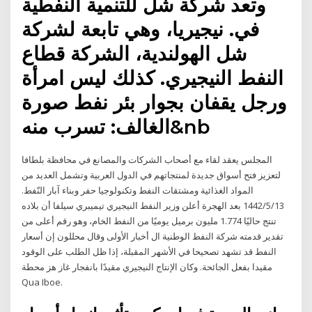
وتعد شركة شل للتنمية النفطية
في. نيجيريا، وهي تابعة لشركة
شل الهولندية، الشركة قطاع
النفط النيجيري. كذلك ليس امرأة
ورجل يقفان بجوار بئر نفط صورة
الغالف: تسرب منه&nb
المجلس يعقد لقاء مع أصحاب الشركات والمصانع في محافظة بلطافا
لتعزيز فتح أسواق جديدة لمنتجاتهم في الدول العربية وتشمل العديد من
المواد الغذائية ومشتقات النفط وتكنولوجيا حفر وبناء آبار النّفط.
13‏‏/5‏‏/1442 بعد الهجرة أعلن وزير النفط النيجيري تيميبري سيلفا أن بلاده
تنتج حاليًا 1.774 مليون برميل يوميًا من النفط الخام، وهو رقم أعلى من
تقدير قدمته شركة النفط الوطنية ال أخبار الأولى وقال محللون إن أسعار
النفط قد تشهد تصحيحا في الأشهر المقبلة، إذا ظل الطلب على الوقود
مقيدا بفعل الجائحة. وكان الإنتاج النيجيري مقيدًا بانفجار غاز هز محطة
Qua Iboe.