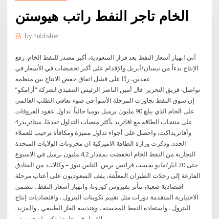
الخام تاجر النفط راتب هيوستن
by
Publisher
أتي انهيار أسعار النفط بعد قرار السعودية، أكبر مصدر للنفط الخام، رفع
الإنتاج بدءاً من نيسان/أبريل والإقدام على أكبر تخفيضات في الأسعار في
عقدين، ردًا على فشل اتفاق خفض الانتاج بين منظمة
تواصل- فريق التحرير: قال أمين الناصر الرئيس التنفيذي لشركة “أرامكو”
إن سوق النفط تجاوزت المرحلة الأسوأ في ضوء تعافي الطلب العالمي
على الخام الذي يبلغ 90 مليون برميل يوميا حالياً. تداول عقود الفروقات
على منتجات الطاقة مع افاتريد بأكثر منصات التداول تقدمًا، ميتاتريدر4
وآفاتريداكت، واحصل على أجواء تداول مميزة ومكافأة ترحيب للعملاء
الجدد. وذكرت وزارة الطاقة الاميركية ان مخزونات الولايات المتحدة
التجارية من النفط الخام انخفضت بمقدار 4,2 مليون برميل في الاسبوع
حتى 20 ايار/مايو بحسب فرانس برس. الناس نيوز – وكالات: من الفنادق
الفارغة إلى رحلات الطيران المعلّقة، يقف السعوديون على أعتاب مرحلة
اقتصادية صعبة، تتأثر بفيروس كورونا، وانهيار أسعار النفط . تتضمن
الاختيارية المتقدمة دورات مثل تقييم تكوينات البترول ، واقتصاديات إنتاج
البترول ، واستعادة النفط المحسنة ، وهندسة الغاز الطبيعي ، والمزيد.
القبول في جامعة دكتوراه هيوستن.