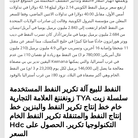
ويعمّقها انهيار أسعار #النفط وتدابير التقشف المحتملة.من المتوقع حدوث
ارتفع سعر برميل النفط الكويتي 2.14 دولار ليبلغ 42.14 دولارا في تداولات
أمس الأول، مقابل 40.00 دولارا في تداولات الاثنين الماضي، وفقا للسعر
المعلن من مؤسسة البترول الكويتية. وقالت إن صادرات الولايات المتحدة
من النفط الخام ارتفعت إلى 2.843 مليون برميل يوميا في أبريل/نيسان
من 2.684 مليون برميل يوميا في مارس/آذار. كان تسرب النفط في ديب
ووتر هورايزون حادثًا صناعيًا كبيرًا في خليج المكسيك، مما أسفر عن مقتل
11 شخصًا وإصابة 16 آخرين، وتسريب حوالي 4.9 مليون برميل (210 مليون
غال.أمريكي; 780,000 م 3) من النفط مع زيادة أو نقصان 10٪ من عدم
اليقين تدير بي بي مصفاة Kwinana في غرب أستراليا، والتي يمكنها
معالجة ما يصل إلى 146,000 برميل لكل يوم (23,200 م 3 /ي) من النفط
الخام وهي أكبر مصفاة في البلاد، تزود 80٪ من غرب أستراليا بالوقود.
النفط للبيع آلة تكرير النفط المستخدمة
زونغننغ العلامة التجارية TYA سلسلة زيت
خام خط إنتاج تكرير النفط والبنزين خط
إنتاج النفط والمتنقلة تكرير النفط الخام
Hdc التكنولوجيا تكرير. الحصول على
السعر