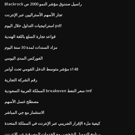
Blackrock راسيل صندوق مؤشر النمو 2000 ص
تجار الأسهم الأستراليين عبر الإنترنت
استراتيجيات التداول خلال اليوم pdf
قواعد تجارة السلع باللغة الهندية
مزاد السندات لمدة 30 سنة اليوم
الفوركس المدى اليومي
مؤشر متوسط ​​الدخل القومي تحت أوامر s148
رقم الشركة التجارية
المملكة العربية السعودية breakeven سعر النفط imf
مصطلح غسل الأسهم
الاستثمار مع جي المباشر
كيفية ملء الإقرار الضريبي عبر الإنترنت في المملكة المتحدة
برنامج التمويل الشخصي مع الخدمات المصرفية عبر الإنترنت