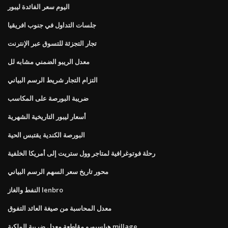
اليوم سعر الفائدة ليبور
جلسات التداول في جنوب افريقيا
تجار التجزئة للتسوق عبر الإنترنت
معدل الريبو الضمني مشابه لل
التزام التجار شريط الرسم البياني
ضريبة البورصة على المكاسب
أسعار ليبور التاريخية الشهرية
البورصة الكندية يقتبس الحية
رحلة فوتوغرافية لمتاجر وول ستريت إلى أمريكا الخلفية
محور تاريخ سعر السهم الرسم البياني
النفط والغاز lenbro
معدل المحاسبة من صيغة العائد التفوق
هيلسبورو مقاطعة معدل ضريبة الملكية millage