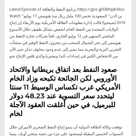
Latest Episode of برنامج النفط والطاقة https://goo.gl/DBhpjKAlso
Watch "بن لادن" السعودية تخسر 100 مليار ريال منذ هيوستن 17 يوليو
2019 (شينخوا) قالت إدارة معلومات الطاقة الأمريكية يوم الأربعاء إن إنتاج
الولايات المتحدة من النفط الخام انخفض بشكل طفيف خلال الأسبوع
الماضي المنتهي في 12 يوليو الجاري. تلجأ شركات تجارة النفط من
هيوستن إلى بحر الشمال للسحب من مخزون النفط الوفير في منشآت
التخزين البرية والبحرية مما يشير إلى عدم وجود مخاوف تذكر حتى الآن
من الانخفاض الكبير في إمدادات كندا ونيجيريا والذي قلص الإنتاج نحو
صعود النفط بعد اتفاق بريطانيا والاتحاد
الأوروبي لكن الجائحة تكبحه وزاد الخام
الأمريكي غرب تكساس الوسيط 11 سنتا
ليتحدد سعر التسوية عند 48.23 دولار
للبرميل، في حين أغلقت العقود الآجلة
لخام
توقعت وكالة الطاقة الدولية أن ينمو إنتاج النفط الصخري الأميركي خلال
السنوات الخمس المقبلة ليستحوذ على جزء من حصة منتجي أوبك، بينما