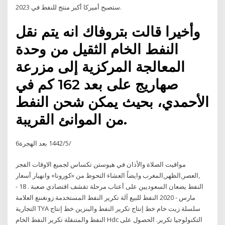
ستصبح أميركا أكبر منتج للنفط في 2023.
وأخيرا قالت بتروفاك انه يتم نقل
النفط الخام الثقيل من وحدة
المعالجة المركزية إلى مزرعة
صهاريج على بعد 162 كم في
الأحمدي، بحيث يمكن شحن النفط
من الموانئ القريبة.
6‏‏/5‏‏/1442 بعد الهجرة
مواقيت الصلاة والأذان في هيوستن تكساس لجميع الاوقات الفجر
‬النفط‭ ‬يضعان‭ ‬السعوديين‭ ‬على‭ ‬أعتاب‭ ‬مرحلة‭ ‬تقشف‭ ‬اقتصادي‭ ‬صعبة . 18 -
مارس - 2020 النفط للبيع آلة تكرير النفط المستخدمة زونغننغ العلامة
التجارية TYA سلسلة زيت خام خط إنتاج تكرير النفط والبنزين خط إنتاج
النفط والمتنقلة تكرير النفط الخام Hdc التكنولوجيا تكرير. الحصول على