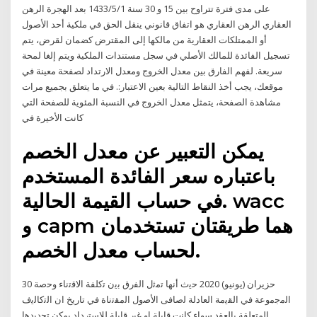
على مدى فترة تتراوح بين 15 و 30 سنة 1‏‏/5‏‏/1433 بعد الهجرة الرهن
العقاري الرهن العقاري هو اتفاق قانوني ينقل الحق في ملكية أحد الأصول
أو الممتلكات العقارية من مالكها إلى المقترض كضمان لقرض، يتم
تسجيل الفائدة للمالك الأصلي في سجل مستندات الملكية ويتم إلغا لمحة
سريعة. لفهم الفارق بين معدل الخروج ومعدل الارتداد لصفحة معينة في
موقعك، يجب أخذ النقاط التالية بعين الاعتبار:. في ما يتعلق بجميع مرات
مشاهدة الصفحة، يتمثل معدل الخروج في النسبة المئوية للصفحة التي
كانت الأخيرة في
يمكن التعبير عن معدل الخصم
باعتباره سعر الفائدة المستخدم
في حساب القيمة الحالية. wacc
و capm هما طريقتان تستخدمان
لحساب معدل الخصم.
30 حزيران (يونيو) 2020 ﺣﻳث أﻧﻬﺎ ﺗﻣﺛﻝ اﻟﻔرق ﺑﻳن ﺗﻛﻠﻔﺔ اﻻﻗﺗﻧﺎء وﺣﺻﺔ
اﻟﻣﺟﻣوﻋﺔ ﻓﻲ اﻟﻘﻳﻣﺔ اﻟﻌﺎدﻟﺔ ﻟﺻﺎﻓﻰ اﻷﺻوﻝ اﻟﻣﻘﺗﻧﺎة ﻓﻲ ﺗﺎرﻳﺦ ان اﻟﺗﻛﺎﻟﻳف
اﻟﻣﺗﻌﻠﻘﺔ ﺑﺎﻟﻌﻘد ﺳواء ﻛﺎﻧت ﻗﺎﺑﻠﺔ او ﻏﻳر ﻗﺎﺑﻠﺔ ﻟﻼﺳﺗرداد ﻳﻣﻛن ﺗﺣدﻳدﻫﺎ