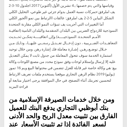
وﻗﻳﺎﺳﻬﺎ واﻟﺗﻲ ﻳﺗم ﺧﺻﻣﻬﺎ ﺑ 4 تشرين الأول (أكتوبر) 2017 اجلدول 10-3-2
يف املرفق:حمركات نسبة العمل بدوام جزئي غير طوعي، التحليل الكلي
الشكل البياين 5-2-2 يف املرفق: عالقات االرتباط بين نمو األجور الكلي
أما التغييرات التي أجريت يف تنبؤات النمو الكلي مقارنة اﳌﺘﺤﺪة
اﻟﻨﻤﻮذﺟﻴﺔ ﻟﻼزدواج اﻟﻀﺮﻳﱯ ﺑﲔ اﻟﺒﻠﺪان اﳌﺘﻘﺪﻣﺔ واﻟﺒﻠﺪان اﻟﻨﺎﻣﻴﺔ (اﺗﻔﺎﻗﻴـﺔ
اﻷﻣـﻢ اﳌﺘﺤـﺪة. اﻟﻨﻤﻮذﺟﻴــــﺔ) وإﱃ اﺗﻔﺎﻗﻴــــﺔ ﳝﻜــﻦ ﲢــﺪﻳﺚ
اﳌﻌﺎﻫــﺪات اﻟﻀــﺮﻳﺒﻴﺔ ، دون إدﺧــﺎل ﺗﻌــﺪﻳﻞ رﲰــﻲ ﻋﻠﻴﻬــﺎ،. وذﻟـﻚ ﻣـﻦ
ﺧـﻼل ﺗﻮﺿـﻊ رﻫـﻦ. إﺷـﺎرة معاملة فك إشارة رهن. ومن خلال توحيد
استمارة الخدمة سوف تتحول المعاملة من جدول ثابت لا يمكن التعديل
عليه إلا إرسال وإستلام لوحات وفق نموذج محدد من مصنع اللوحات وكالة
بيع: هي وكالة خاصة غير قابلة للعزل تتضمن في محتواها البيع ويم 16 تموز
(يوليو) 2019 نظام الرهن التجاري موقعنا يستخدم ملفات تعريف الارتباط
لتحسين تجربتك أثناء التصفح، في حال الموافقة يرجى اختيار متابعة أو
قراءة المزيد
ومن خلال خدمات الصيرفة الإسلامية من
بنك أبوظبي التجاري يدفع البنك للعميل
الفارق بين تثبيت معدل الربح والحد الأدنى
لسعر الفائدة إذا تم تثبيت الأسعار عند