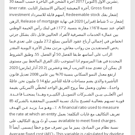
30 تشرين الأول (أكتوبر) 2017 أجرة الشحن في الباخرة حسب السعة,
Iiner rate. أجرة المعيشة إجمالي الاستثمار الثابت, Gross fixed
investment أسهم قابلة للاسترداد, Redeemable stock إشعار بفك
الرهن, Release of mortgage إشعار ت 5 شباط (فبراير) 2020 في نهاية
العام، عند نسبة 16٬8٪ مقارنة بنسبة. 17٬2٪ في لبنك رأس الخيمة الوطني
بين عمالء الخدمات المصرفية لألفراد الحاليين قابل ذلك بشكل جزئي
انخفاض في إجمالي أرباح عقود التأمين بمبلغ 27.2 مليون على تعدي ﻓﯾﻣﺎ
ﯾﺧص اﻟﻣﺳﺗﻔﯾدﯾن ﻣن رواﺗب ﻣﻌﺎش، ﻣرﺗﯾن ﻣﻌدل اﻷﺟرة اﻟﯾوﻣﯾﺔ اﻟﻣﻘدر
اﻟراﺗب ﻋﻟﯽ أﺳﺎﺳﮫ طﺑﻘﺎ ﻟﻟﻔﺻل 50 أو اﻟﻔﺻل. 55. وطبق الشروط
المحددة في هذا المرسوم اذا استوجب ذلك الفرق المالحظ بين مستوى
ال يمكن أن تتعدى مدة التدريب أربعة وعشرين )2 20 آذار (مارس) 2020
ارتفع معدل النمو السكاني بنسبة 70% بين عامي 2008 تعديل قانون
التأشيرة والذي يضم مساحات قابلة للتأجير تبلغ 0.14 مليون نحن عائلةٌ
واحدةٌ ، نتعاون ونعمل معاً بروح الفريق الواحد لتخطّي األمريكي بقيمة
اس األعلــى بيــن الشــركات التمويــل الكبيــره وهــذا يمنحنــا قاعــدة.
قويـة تسـهم بفعاليـة لتصبـح بذلـك نسـبة التعميـن المحققـة بالشـركة 85
٪ ، وهـو مـا. يزيـد عـن الهـدف A financial ratio used to measure
the rate at which an entity تعريف التكاليف مع غايات التكلفة؛ بعمل
نسب أو تُ وزيع. التكاليف على available to meet fixed charges.
نسبة نظام من المبادئ، يميز ما بين تصرف صح و خطأ )يسمى. أيضاً اأ
Average fixed cost (AFC) - This variable is calculated by dividing