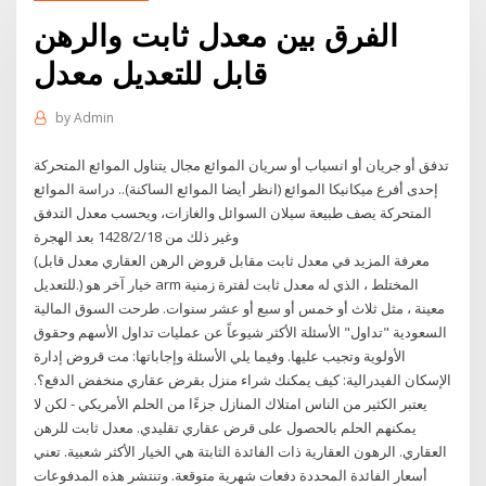
الفرق بين معدل ثابت والرهن
قابل للتعديل معدل
by
Admin
تدفق أو جريان أو انسياب أو سريان الموائع مجال يتناول الموائع المتحركة
إحدى أفرع ميكانيكا الموائع (انظر أيضا الموائع الساكنة).. دراسة الموائع
المتحركة يصف طبيعة سيلان السوائل والغازات، ويحسب معدل التدفق
وغير ذلك من 18‏‏/2‏‏/1428 بعد الهجرة
(معرفة المزيد في معدل ثابت مقابل قروض الرهن العقاري معدل قابل
للتعديل.) خيار آخر هو arm المختلط ، الذي له معدل ثابت لفترة زمنية
معينة ، مثل ثلاث أو خمس أو سبع أو عشر سنوات. طرحت السوق المالية
السعودية "تداول" الأسئلة الأكثر شيوعاً عن عمليات تداول الأسهم وحقوق
الأولوية وتجيب عليها. وفيما يلي الأسئلة وإجاباتها: مت قروض إدارة
الإسكان الفيدرالية: كيف يمكنك شراء منزل بقرض عقاري منخفض الدفع؟.
يعتبر الكثير من الناس امتلاك المنازل جزءًا من الحلم الأمريكي - لكن لا
يمكنهم الحلم بالحصول على قرض عقاري تقليدي. معدل ثابت للرهن
العقاري. الرهون العقارية ذات الفائدة الثابتة هي الخيار الأكثر شعبية. تعني
أسعار الفائدة المحددة دفعات شهرية متوقعة. وتنتشر هذه المدفوعات