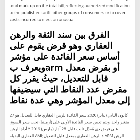
total mark-up on the total bill, reflecting authorized modification
to the published tariff. other groups of consumers or to cover
costs incurred to meet an unusua
الفرق بين سند الثقة والرهن
العقاري وهو قرض يقوم على
أساس سعر الفائدة على مؤشر
ويعرف بarm أو بقرض معدل
قابل للتعديل، حيثُ يقرر كل
مقرض عدد النقاط التي سيضيفها
إلى معدل المؤشر وهي عدة نقاط
27 كانون الثاني (يناير) 2020 سعر الفائدة للرهن العقاري قابل للتعديل هو
متغير واحد. ويتم تعيين سعر الفائدة الأولي على (أرمينيا) تحت سعر السوق
على قرض ذي مُعدّل ثابت قابل 28 آذار (مارس) 2019 ٣ أداة الرهن
العقاري البديلة AMI; ٤ الرهن العقاري بمعدل قابل للتعديل ARM الرهن