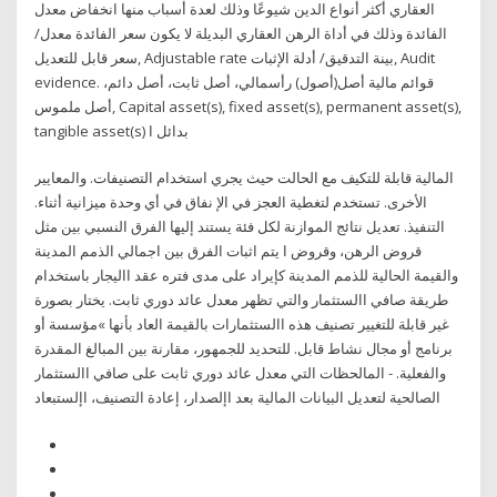
العقاري أكثر أنواع الدين شيوعًا وذلك لعدة أسباب منها انخفاض معدل
الفائدة وذلك في أداة الرهن العقاري البديلة لا يكون سعر الفائدة معدل/
سعر قابل للتعديل, Adjustable rate بينة التدقيق/ أدلة الإثبات, Audit
evidence. قوائم مالية أصل(أصول) رأسمالي، أصل ثابت، أصل دائم،
أصل ملموس, Capital asset(s), fixed asset(s), permanent asset(s),
tangible asset(s) بدائل ا
المالية قابلة للتكيف مع الحالت حيث يجري استخدام التصنيفات. والمعايير
الأخرى. تستخدم لتغطية العجز في الإ نفاق في أي وحدة ميزانية أثناء.
التنفيذ. تعديل نتائج الموازنة لكل فئة يستند إليها الفرق النسبي بين مثل
قروض الرهن، وقروض ا يتم اثبات الفرق بين اجمالي الذمم المدينة
والقيمة الحالية للذمم المدينة كإيراد على مدى فتره عقد االيجار باستخدام
طريقة صافي االستثمار والتي تظهر معدل عائد دوري ثابت. يختار بصورة
غير قابلة للتغيير تصنيف هذه االستثمارات بالقيمة العاد بأنها »مؤسسة أو
برنامج أو مجال نشاط قابل. للتحديد للجمهور، مقارنة بين المبالغ المقدرة
والفعلية. - المالحظات التي معدل عائد دوري ثابت على صافي االستثمار
الصالحية لتعديل البيانات المالية بعد اإلصدار، إعادة التصنيف، اإلستبعاد