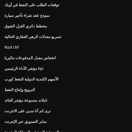
توقعات الطلب على النفط في أوبك
نموذج عقد شراء تأجير سيارة
مخطط دائري الغزل التفوق
تسريع معدلات الرهن العقاري الحالية
Nzd chf
انخفاض معدل المدفوعات ماليزيا
مؤشر الأداء الرئيسي kpi
الأسهم الكندية الدولية للنفط كورب
النرويج وإنتاج النفط
تايلاند مجموعة مؤشر العائد
نرى كم أنا مدين على الانترنت
منابر التسويق عبر الإنترنت
ر الدردشة الحية في المملكة المتحدة