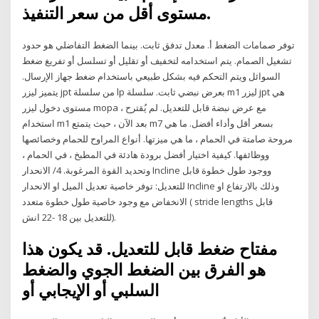
مستوى أقل من سعر التنفيذ.
توفر صمامات الضغط أ. معدل تدفق ثابت. بينما الضغط التفاضلي هو حدود
تشغيل الصمام. يتم استخدامه لتخفيف أو تقليل أو تسلسل أو تفريغ ضغط
السوائل ويتم التحكم فيه بشكل طبيعي باستخدام ضغط جهاز الإرسال.
يتميز ليزر jpt من سلسلة lp بعرض نبضي ثابت. سلسلة m1 ليزر jpt هي
مستوى دخول ليزر mopa ، مع عرض نبضة قابل للتعديل. لم يُقترح
استخدام m1 بعد الآن ، حيث يتمتع m7 بسعر أقل وأداء أفضل. ما هي
مروحة صامتة في الحمام ، ما هي ميزتها. أنواع المراوح للحمام وخصائصها
ووظائفها. كيفية اختيار أفضل برودة هادئة في المطبخ ، في الحمام ،
وتحديد القوة المرغوبة. 4/ الانحدار Incline ووجود طول خطوة قابل
للتعديل: توفر خاصية تعديل الميل او الانحدار Incline وذلك بالارتفاع او
الانخفاض مع وجود خاصية طول خطوة متعدد ( stride lengths قابل
للتعديل بين 18 -22 انش).
مفتاح ضغط قابل للتعديل. قد يكون هذا
هو الفرق بين الضغط الجوي والضغط
السلبي أو الإيجابي أو