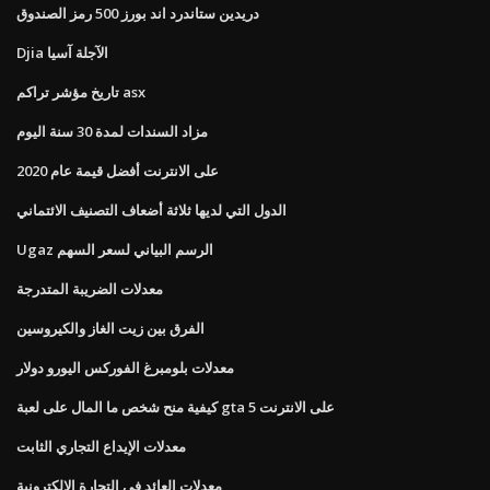
دريدين ستاندرد اند بورز 500 رمز الصندوق
Djia الآجلة آسيا
تاريخ مؤشر تراكم asx
مزاد السندات لمدة 30 سنة اليوم
على الانترنت أفضل قيمة عام 2020
الدول التي لديها ثلاثة أضعاف التصنيف الائتماني
Ugaz الرسم البياني لسعر السهم
معدلات الضريبة المتدرجة
الفرق بين زيت الغاز والكيروسين
معدلات بلومبرغ الفوركس اليورو دولار
كيفية منح شخص ما المال على لعبة gta 5 على الانترنت
معدلات الإيداع التجاري الثابت
معدلات العائد في التجارة الإلكترونية