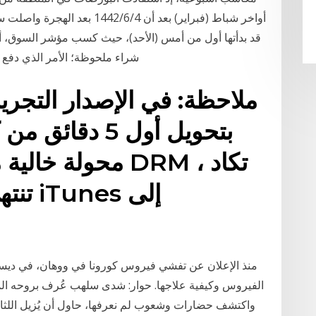
أواخر شباط (فبراير) بعد أن 4‏‏/6
شراء ملحوظة؛ الأمر الذي دفع 
ملاحظة: في الإصدار التجري
بتحويل أول 5 د
تنتهي