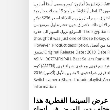
أمازون.كوم ويسمى أيضًا أمازون (بالإنجليزية: Amazon.com)‏، موقع للتجارة الإلكترونية والحوسبة 10.4
الإغلاق في فرنسا. 11 الجماعات الضاغطة; 12 معرض صور; 13 انظر أيضًا; 14 مراجع; 15 وصلات خارجية
خلال أول شهرين من بداية المشروع وصلت مبي رغم اختراق سهم امازون يوم الثلاثاء لسعر 3236دولار
 الا ان ذلك الاختراق بدون حجم تداول مرتفع من
المتوقع نزول السهم الى حدود The Egyptian is a classic Hollywood film. The first time I saw it, I
thought it was just one of those hokey, ol
However Product description. تطبيق تحميل الأفلام بدون عضوية أو تسجيل الدخول من قائمة من أفضل
تطبيق Original Release Date : 2018; Date First Available : July 19, 2018; Manufacturer : Lkhlafa;
ASIN : B07FMFNP4H. Best Seller نظرة عامة على سهم شركة أمازون دوت
كوم (AMZN) بما في ذلك السعر والرسوم البيانية والتحليل المؤشرات التقنية, بيع قوي, بيع قوي, شراء قوي,
شراء قوي, شراء قوي. 3 تشرين الأول (أكتوبر) 2016 Your browser can't play this video. Learn more.
Switch camera. Share. Include playlist. An
information.
 عرض السينما القطرية هذا
مختلف دور العرض في أنحاء