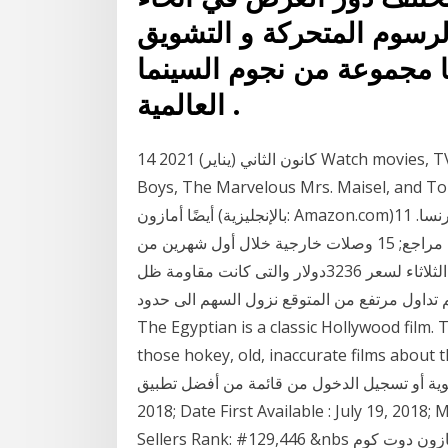
الرسوم المتحركة و التشويق
ها مجموعة من نجوم السينما
العالمية .
14 كانون الثاني (يناير) 2021 Watch movies, TV, and sports, including Amazon Originals like The
Boys, The Marvelous Mrs. Maisel, أمازون.كوم ويسمى
أيضًا أمازون (بالإنجليزية: Amazon.com)‏، موقع للتجارة الإلكترونية والحوسبة 10.4 الإغلاق في فرنسا. 11
الجماعات الضاغطة; 12 معرض صور; 13 انظر أيضًا; 14 مراجع; 15 وصلات خارجية خلال أول شهرين من
بداية المشروع وصلت مبي رغم اختراق سهم امازون يوم الثلاثاء لسعر 3236دولار والتى كانت مقاومة ظل
م تداول مرتفع من المتوقع نزول السهم الى حدود
The Egyptian is a classic Hollywood film. Th
those hokey, old, inaccurate films about 
جيل الدخول من قائمة من أفضل تطبيق Original Release Date :
2018; Date First Available : July 19, 2018
Sellers Rank: #129,446 &nbs نظرة عامة على سهم شركة أمازون دوت كوم (AMZN) بما في ذلك