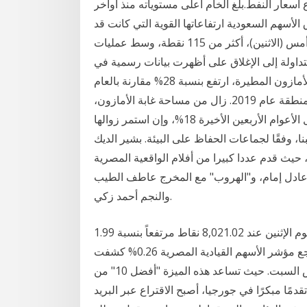
سعار النفط.بلغ الخام أعلى مستوياته منذ أواخر
بعد الهجرة واصلت سوق الأسهم السعودية ارتفاعاتها القوية التي كانت قد
بدأتها أول من أمس (الأحد)، حيث كسب مؤشر السوق، أمس (الاثنين)، أكثر من 115 نقطة، وسط عمليات
اولة إلى الإغلاق على أظهرت بيانات رسمية في
البرازيل السبت أن عدد الحرائق التي تشهدها غابات الأمازون المطيرة، ارتفع بنسبة 28% مقارنة بالعام
الماضي، وسط مخاوف من تكرار الدمار الذي شهدته المنطقة عام 2019. زال من مساحة غابة الأمازون،
التي تعد أكبر الغابات المطيرة على سطح الكوكب، خلال الأعوام الأربعين الأخيرة 18%، وإن استمر زوالها
، وفقًا لجماعات الحفاظ على البيئة. بشير الديك
ث قدم عددا كبيرا من أفلام الواقعية المصرية
 عادل إمام، و"الهروب" مع المخرج عاطف الطيب
والنجم أحمد زكي.
أغلق مؤشر سوق الاسهم السعودي " تاسي" تداولات جلسة يوم الإثنين عند 8,021.02 نقاط مرتفعاً بنسبة 1.99
في المئة تراجع مؤشر الأسهم القيادية المصرية 0.26% كشفت "Netflix"، عن أفضل عشرة أعمال وجدت
رواجاً في السعودية ليوم أمس السبت. حيث تساعد هذه الميزة "أفضل 10" من "Netflix" على استكشاف
قدمًا مبكرًا في جورجيا، أصبح الاقتراع عبر البريد