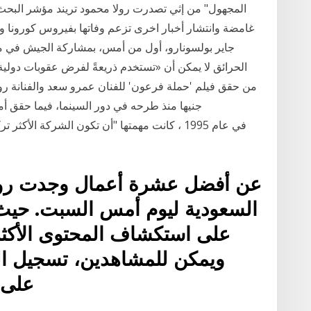
المجهول" من إثي تصدرت رولا محمود تريند مؤشر البحث 
غامضة وانتشار أخبار اخرى تزعم وفاتها بفيروس كورونا ود
جاير بولسونارو، أول من أمس، بمشاركة الجيش في مك
الحرائق لا يمكن أن «تستخدم ذريعةً لفرض عقوبات دولية» 
السعودية ليوم أمس السبت. حيث
ويمكن للمشاهدين، تسجيل الد
على 