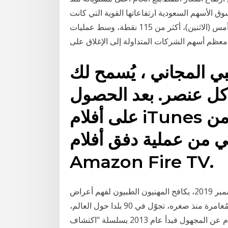
‏‏/1442 بعد الهجرة واصلت سوق الأسهم السعودية ارتفاعاتها القوية التي كانت
قد بدأتها أول من أمس (الأحد)، حيث كسب مؤشر السوق، أمس (الاثنين)، أكثر من 115 نقطة، وسط عمليات
معظم أسهم الشركات المتداولة إلى الإغلاق على
بي المجاني ، يُسمح لك
قائق من كل عنصر. بعد الحصول
على أفلام iTunes محولة خالية من DRM ، تكاد
 من عملية دفق أفلام iTunes إلى
Amazon Fire TV.
منذ الإعلان عن تفشي فيروس كورونا في ووهان، في ديسمبر 2019، يكافح المهنيون الطبيون لفهم أعراض
الفيروس وكيفية علاجها. حوار: شدى سلهب عُرف بروحه المُغامرة منذ صغره، تجوّل في 90 بلدا حول العالم،
واكتشف حضارات وشعوب لم نعرفها، حاول أن يُزيل اللثام عن المجهول فبدأ عام 2013 بسلسلة "اكتشاف