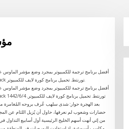
مؤش
الكراك. تحميل microsoft office 2016 with crack تورنتط. تحميل برنامج كورة لايف للكمبيوتر.
من إثي أنهت أسهم الخليج الرئيسية أول أسابيع التداول ف
مكاسب أسبوعية، إذ استفادت البورصات في المنطقة من ارت