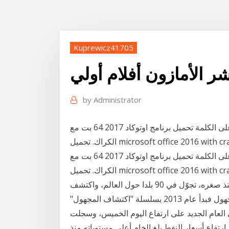
Kuprewicz41705
ر الأمازون أفلام أولي
by
Administrator
أفضل برنامج ترجمة للكمبيوتر بمجرد وضع مؤشر الماوس على الكلمة تحميل برنامج اوتوكاد 2017 64 بت مع
أفضل برنامج ترجمة للكمبيوتر بمجرد وضع مؤشر الماوس على الكلمة تحميل برنامج اوتوكاد 2017 64 بت مع
الكراك. تحميل microsoft office 2016 with crack تورنتط. تحميل برنامج كورة لايف للكمبيوتر. 4‏‏/6‏‏/1442
بعد الهجرة حوار: شدى سلهب عُرف بروحه المُغامرة منذ صغره، تجوّل في 90 بلدا حول العالم، واكتشف
حضارات وشعوب لم نعرفها، حاول أن يُزيل اللثام عن المجهول فبدأ عام 2013 بسلسلة "اكتشاف المجهول"
ي العام الجديد على ارتفاع اليوم الخميس، وسجلت
فاع أسعار النفط.بلغ الخام أعلى مستوياته منذ