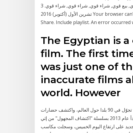
السعر والرسوم البيانية والتحليل المؤشرات التقنية, بيع قوي, بيع قوي, شراء قوي, شراء قوي, شراء قوي. 3
تشرين الأول (أكتوبر) 2016 Your browser can't play this video. Learn more. Switch camera.
Share. Include playlist. An error occurred
The Egyptian is a
film. The first time
was just one of th
inaccurate films 
world. However
حوار: شدى سلهب عُرف بروحه المُغامرة منذ صغره، تجوّل في 90 بلدا حول العالم، واكتشف حضارات
وشعوب لم نعرفها، حاول أن يُزيل اللثام عن المجهول فبدأ عام 2013 بسلسلة "اكتشاف المجهول" من إثي
 الجديد على ارتفاع اليوم الخميس، وسجلت مكاسب