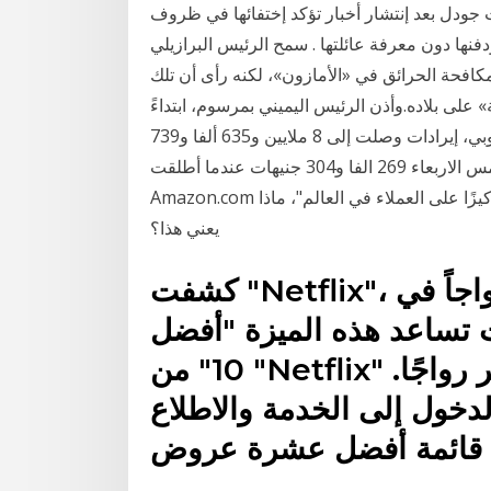
جودل بعد إنتشار أخبار تؤكد إختفائها في ظروف
فنها دون معرفة عائلتها . سمح الرئيس البرازيلي
افحة الحرائق في «الأمازون»، لكنه رأى أن تلك
على بلاده.وأذن الرئيس اليميني بمرسوم، ابتداءً
من حقق فيلم 'حملة فرعون' للفنان عمرو سعد والفنانة روبي، إيرادات وصلت إلى 8 ملايين و635 ألفا و739
جنيها منذ طرحه في دور السينما، فيما حقق أمس الاربعاء 269 الفا و304 جنيهات عندما أطلقت
Amazon.com في عام 1995 ، كانت مهمتها "أن تكون الشركة الأكثر تركيزًا على العملاء في العالم"، ماذا
يعني هذا؟
كشفت "Netflix"، عن أفضل عشرة أعمال وجدت رواجاً في
 تساعد هذه الميزة "أفضل
10" من "Netflix" على استكشاف المحتوى الأكثر رواجًا.
خول إلى الخدمة والاطلاع
قائمة أفضل عشرة عروض