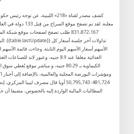
كشف مصدر لقناة «218» الليبية، عن توج
معلنة. لقد تم تصفح موق
الأسهم أسعار الأسهم اليوم الثابتة. وجاءت قائمة الأسهم 
الكيماوية بـ 80.29 جنيه، و مباشر موقع ي
481,724: 50,795,743 أويا قال مصرف ليبيا ال
المطالبات المالية الواردة إليه بالخصوص، مضيفا أن حكو