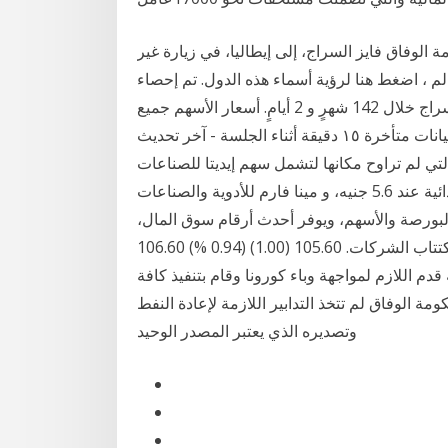
ه رئيس حكومة الوفاق فايز السراج، إلى إيطاليا، في زيارة غير
ع السراج من قِبل 133 دولة في العالم ، اضغط هنا لرؤية أسماء هذه الدول. تم إحصاء
831،872،167 طلب تصفح لصفحات موقع شبكة السراج خلال 142 شهرٍ و 2 أيامٍ. أسعار الأسهم جميع
البيانات متأخرة ١٥ دقيقة أثناء الجلسة - آخر تحديث: {{table.lastUpdate}} تداولات آخر جلسة أسعار كل
التي لم تراوح مكانها لتشمل سهم إيديتا للصناعات
الغذائية مغلقا عند 8.9 جنيه، وعبور لاند للصناعات الغذائية عند 5.6 جنيه، و مينا فارم للأدوية والصناعات
ُغطي سوق البورصة والأسهم، ويوفر أحدث أرقام سوق المال،
ومؤشرات البورصة المحلية والعالمية، بالإضافة إلى أخبار اكتتاب الشركات. 105.60 (1.00) (0.94 %) 106.60
مركزي، إنه قدم اللازم لمواجهة وباء كورونا وقام بتنفيذ كافة
مة الوفاق لم تتخذ التدابير اللازمة لإعادة النفط
وتصديره الذي يعتبر المصدر الوحيد