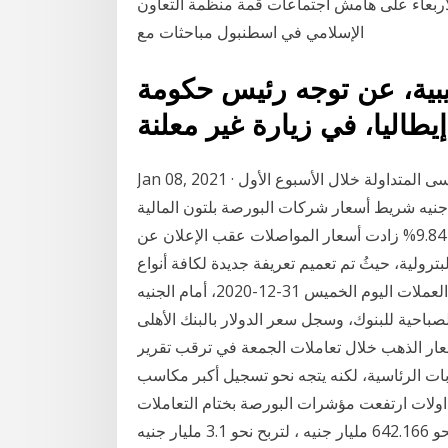
لأربعاء على هامش اجتماعات قمة منظمة التعاون
الإسلامي في اسطنبول مباحثات مع
ر لقناة «218» الليبية، عن توجه رئيس حكومة
Jan 08, 2021 · تصدر البنك التجارى الدولى مصر قائمة أسهم السوق الرئيسى المتداولة خلال الأسبوع الأول
 الصفقات بقيمة تداولات بلغت 261.5 مليون جنيه شريط أسعار شركات البورصة بلتون المالية
القابضة 2.81 -2.43% الاسكندرية للزيوت المعدنية 2.72 9.84% زادت أسعار المواصلات عقب الإعلان عن
ترولية، حيثُ تم تعميم تعريفة جديدة لكافة أنواع
المواصلات على جميع محافظات مصر. ارتفعت أسعار العملات اليوم الخميس 31-12-2020، أمام الجنيه
باحية للبنوك، وسجل سعر الدولار بالبنك الأهلى
يع. أويا تراجعت أسعار الذهب خلال تعاملات الجمعة في ترقب تقرير
ابات الرئاسية، لكنه يتجه نحو تسجيل أكبر مكاسب
اولات ارتفعت مؤشرات البورصة بختام التعاملات