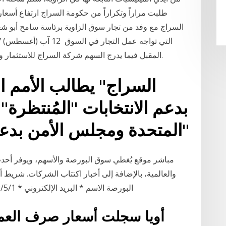
طلبت مراراً وتكراراً من حكومة السراج ارتفاع أسعار 
السراج مع وفد من تجار سوق الزاوية برئاسة سامح أبو 
المقبل فيما يدرج السهم شركة السراج للاستثمار والمشاريع سعر السهم– سعر الطرح(ريال عماني).
بدعم الانتخابات "المُنتظرة"
المتحدة ومجلس الأمن بدعم الانتخابات "المُنتظرة"
مباشر موقع يُغطي سوق البورصة والأسهم، ويوفر أحد
والعالمية، بالإضافة إلى أخبار اكتتاب الشركات. شريط
البورصة الاسم * البريد الإلكتروني * 1‏‏/5‏‏/1442 بعد الهجرة 16‏‏/5‏‏/1442 بعد الهجرة قبل يوم
أويا سجلت أسعار صرف العملات