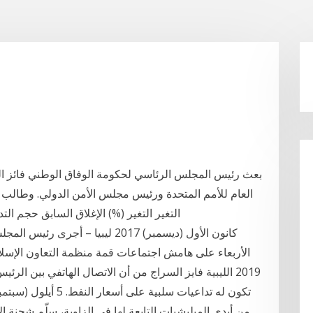
بعث رئيس المجلس الرئاسي لحكومة الوفاق الوطني فائز ا
التغير التغير (%) الإغلاق السابق حجم ال
2019 الليبية فايز السراج من أن الاتصال الهاتفي بين ال
من أيدي الميليشيات التابعة لها في الزاوية، سلّم شحنة ال