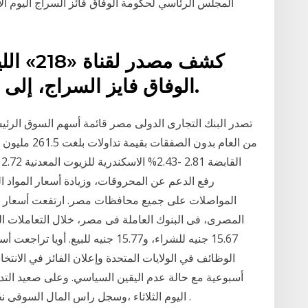
المجلس الرئاسي لحكومة الوفاق فائز السراج اليوم ا
كشف مصد
الوفاق فايز السراج، إلى إيطاليا، في زيارة غير معلنة.
من العام بدون
رفع الدعم عن المحروقات، وزيادة أسعار المواد الب
المصرى، فى البنوك العاملة فى مصر، خلال التعاملات الص
15.67 جنيه للشراء، و15.77 جنيه للب
الوظائف في الولايات المتحدة وإعلان الفائز في الانتخ
أسبوعية مع حالة عدم اليقين السياسي. وعلى صعيد التد
اليوم الثلاثاء ،وسجل راس المال السوقى نحو 642.166 مليار جنيه ، لتربح نحو 3.1 مليار جنيه .