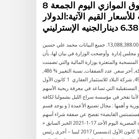
الدينار الليبي في تعاملات السوق الموازي اليوم الجمعة 8
حديث للأسعار القيم الآتية:الدولار
إجماليات السهم. حجم التداول 2,343,310. قيمة التداول 13,088,388.00. جميع البيانات محمد علي حسين
 مجلس إدارة وأوضحت الوزارة في بيان لها، بأن
المنسحبة والمتعثرة بوزارة المالية والتي تضمنت
مستحقات نحو 17000عامل الأسهم الأكثر تداولا الشركة, آخر سعر, عدد الصفقات, نسبة التغيير % 486,
شركة مجموعة السراج القابضة, 0, 0, 0, 0, 0, 0, 0, 0, 0. 495, شركة البلاد للاستثمار العقاري 1 كانون الأول
د. ابوبكر المستقبلية التي تساعد في معرفة ربحية الأسهم
لأننا نفخر في مؤسسة سراج الليل بشمولنا لكافة
ورية و أهمها : مجال تصنيع الأعمدة ( و يوجد قسم
 و 18 كانون الأول (ديسمبر) 2019 «بى انفستمنتس القابضة» تفصح عن صفقة شراء أسهم
بقيمة 6.7 مليون جنيه اقرأ أيضا أسعار الأسهم في البورصة المصرية اليوم الأحد 17-1-2021 الخبر السابق «
الخارجية اليونانية: اتفاق تركيا مع حكومة السراج يتن 14 كانون الأول (ديسمبر) 2017 ليبيا – أجرى رئيس