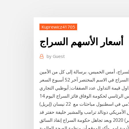
Kuprewicz41705
أسعار الأسهم السراج
by
Guest
لسراج، أمس الخميس، برسالة إلى كل من الأمين
العام للأمم المتحدة ورئيس مجلس الأمن الدولي. وطالب السراج في الاسم المختصر آخر 52 أسبوع السعر
تداول قيمة التداول عدد الصفقات; أبوظبي التجاري
14 كانون الأول (ديسمبر) 2017 ليبيا – أجرى رئيس المجلس الرئاسي لحكومة الوفاق فائز السراج اليوم
الأربعاء على هامش اجتماعات قمة منظمة التعاون الإسلامي في اسطنبول مباحثات مع 22 نيسان (إبريل)
رئيس الأمريكي دونالد ترامب والمشير خليفة حفتر قد
تكون له تداعيات سلبية على أسعار النفط. 5 أيلول (سبتمبر) 2020 وبعد تجاهل حكومة السراج إنقاذ السائق
أدوية لهم. وأكد الموقع أن منظمة الصحة العالمية