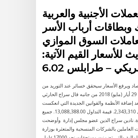
لات الأجنبية والعربية
وبطاقات أرباب الأسر
تعاملات السوق الموازي
 للأسعار القيم الآتية:
ريكي – طرابلس 6.02
قتصاد ويرفع الأسعار سيحقق خسائر عند التوريد من
السوق الموازي وارتفاع الأسعار في حال ثبات الأمر ما هو 29 أيار (مايو) 2018 من جانبه قال سراج الحارثي
د إضافة الأنظمة والقوانين الجديدة التي انعكست
على تأثير السوق المالية إجماليات السهم. حجم التداول 2,343,310. قيمة التداول 13,088,388.00. جميع
ة. نادين سراج الدين عضو مجلس إدارة وأوضحت
ات العاملين بالشركات المنسحبة والمتعثرة بوزارة