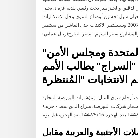
الدقيق والخبز يثير بحث رئيس بلدية غزة د. يحيى
شعبان سبل تحسين أوضاع السوق وحل الإشكاليات
التي تواجه عمل التجار في السوق 12 آب (أغسطس) 2007 وسيستمر الاكتتاب حتى العاشر من سبتمبر
"السراج" يطالب الأمم المتحدة ومجلس الأمن
 "السراج" يطالب الأمم
ث أرقام سوق المال، ومؤشرات البورصة المحلية
 أسعار شركات البورصة. سراج الدين سعد - جريدة
 الأجنبية والعربية مقابل