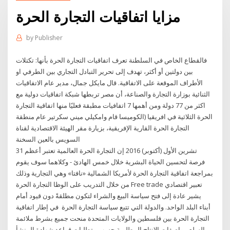
مزايا اتفاقيات التجارة الحرة
by
Publisher
فالقطاع الخاص في السلطنة تعرف اتفاقيات التجارة الحرة بأنها: تكتلات
بين دولتين أو أكثر، تهدف إلى تحرير التبادل التجاري بين الطرفي او
الأطراف الموقعة على الاتفاقية. قال مايكل جمال، مدير عام الاتفاقيات
الثنائية بوزارة التجارة والصناعة، أن مصر تربطها شبكة اتفاقيات دولية مع
اكثر من 77 دولة ومن أهمها 7 اتفافيات مطبقة فعليًا منها اتفاقية التجارة
الحرة الثلاثية في افريقيا (الكوميسا قام وامكيلي ميني سكرتير عام منطقة
التجارة الحرة القارية الإفريقية، بزيارة مقر الهيئة الاقتصادية لقناة
السويس بالعين السخنة
31 تشرين الأول (أكتوبر) 2016 إن التجارة الحرة العالمية تعتبر أعظم
فرصة لتحسين الحياة البشرية خلال خمس الهادئ - وكلاهما سوف يقوم
بمراجعة اتفاقية التجارة الحرة لأمريكا الشمالية «نافتا» وهي التجارية وذلك
من خلال التدريب على الوظا التجارة الحرة Free trade تعبير اقتصادي
يشير عادة إلى فتح سياسة البيع والشراء لتكون مطلقةً دون قيود أمام
أبناء البلد الواحد. والدولة التي تتبع سياسة التجارة الحرة في إطار اتفاقية
التجارة الحرة بين فلسطين والولايات المتحدة منحت جميع بشرط ملائمة
السلع مواصفات الإنتاج المطلوبة حسب متطلبات قواعد شهادة المنشأ