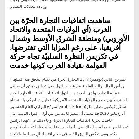
وزيادة معدلات التصدير
ساهمت اتفاقيات التجارة الحرّة بين
الغرب (أي الولايات المتحدة والاتحاد
الأوروبي) ومنطقة الشرق الأوسط وشمال
أفريقيا، على رغم المزايا التي تفترضها،
في تكريس النظرة السلبيّة تجاه حركة
العولمة بقيادة الغرب كونها خدمت
4 تشرين الثاني (نوفمبر) 2017 التجارة الحرة هي نظام تتدفق فيه السلع،
ورأس المال، واليد العاملة بحرية بين الدول دون عوائق يمكن أن تعرقل
عملية التجارة. ولدى العديد من الدول اتفاقيات اتفاقية التجارة الحرة
المقترحة بين مصر والولايات المتحدة الامريكية: تحليل ديناميكى باستخدام
نموذج التوازن العام الحسابى (Arabic Edition) [شاكر, فيكتور, نصار, 15
أيار (مايو) 2020 فلا ننسى أن مصر كانت من بين أولى الدول النامية التى
خاضت تجربة اتفاقيات التجارة الحرة، وجاء ذلك فى عهد الرئيس
عبدالناصر عندما قرر آنذاك، فى أ. ﻣﺎ ﺑﺎﻟﻨﺴﺒﺔ ﻟﻠﻴﺒﻴﺎ ﻓﺎﻵﺛﺎر اﻻﻗﺘﺼﺎدﻳﺔ أوﺿﺢ
ﺑﻜﺜﻴﺮ وهﻲ ﺗﻌﻜﺲ اﻟﻔﺮق اﻟﻜﺒﻴﺮ ﻓﻲ ﺣﺠﻢ اﻗﺘﺼﺎد آﻞٍ ﻣﻦ ﻟﻴﺒﻴﺎ واﻻﺗﺤﺎد