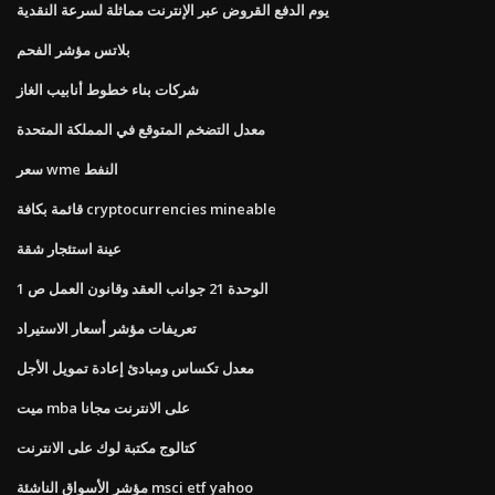
يوم الدفع القروض عبر الإنترنت مماثلة لسرعة النقدية
بلاتس مؤشر الفحم
شركات بناء خطوط أنابيب الغاز
معدل التضخم المتوقع في المملكة المتحدة
سعر wme النفط
قائمة بكافة cryptocurrencies mineable
عينة استئجار شقة
الوحدة 21 جوانب العقد وقانون العمل ص 1
تعريفات مؤشر أسعار الاستيراد
معدل تكساس ومبادئ إعادة تمويل الأجل
ميت mba على الانترنت مجانا
كتالوج مكتبة لوك على الانترنت
مؤشر الأسواق الناشئة msci etf yahoo