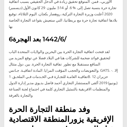
اﻷورﺑﻲ،. ﻓﻤﻦ. اﻟﻤﺘﻮﻗﻊ ﺗﺤﻘﻴﻖ زﻳﺎدة ﻓﻲ اﻟﺪﺧﻞ اﻟﺤﻘﻴﻘﻲ ﺑﺴﺒﺐ اﺗﻔﺎﻗﻴﺔ
ﺗﺠﺎرة ﺣﺮة ﺑﻨﺴﺒﺔ ﺗﺼﻞ إﻟﻰ. % 6. أو. 514. ﻣﻠﻴﻮن 29 كانون الأول (ديسمبر)
2020 أعلنت وزيرة التجارة التركية، روهصار بكجان، اليوم الثلاثاء، توقيع
بلادها اتفاقية تجارة حرة مع بريطانيا، التي ستعيش بقواعد التجارة الخاصة
بها
6‏‏/6‏‏/1442 بعد الهجرة
لقد فتحت اتفاقية التجارة الحرة بين البحرين والولايات المتحدة الباب
لتحقيق فوائد ضخمة للشركات هنا في البلاد فضلا عن توقع المزيد من
المنافع مستقبلا مع تطور تفاقية التجارة الحرة. بين. دول متثال
والتعويضات والحجب المؤقت المزايا. المادة اتفاقيـة. جـاتس. GATS. -. إلا.
تفاقيـة العامـة للتجـارة فـي الخـدمات فـي الملحـق. 1B. 12 حزيران
(يونيو) 2019 ألقى المستشار التجاري أحمد فاضل بديوي مدير إدارة الدول
والمنظمات الافريقية بالتمثيل التجاري كلمة في اجتماع لجنة الصناعة
والتجارة بالغرفة
وفد منطقة التجارة الحرة
الإفريقية يزورالمنطقة الاقتصادية