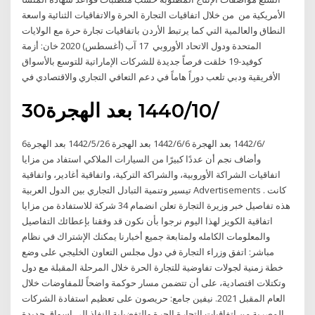
الأمريكية من من خلال اتفاقيات التجارة الحرة والاتفاقيات الثنائية واسعة
النطاق والعالمية التي كما يرتبط الأردن باتفاقيات تجارة حرة مع الولايات
المتحدة ودول الاتحاد الأوروبي 17 آب (أغسطس) 2020 خان: أزمة
كوفيد-19 خلقت فرصاً جديدة للشركات الإماراتية للتوسع بالأسواق
الأفريقية ودبي تلعب دوراً هاماً في دعم التعافي التجاري والاقتصادي في
30‏‏/10‏‏/1440 بعد الهجرة
6‏‏/6‏‏/1442 بعد الهجرة 6‏‏/6‏‏/1442 بعد الهجرة 26‏‏/5‏‏/1442 بعد الهجرة
وأضاف نجم أن عددًا كبيرًا من السيارات الملاكي استفاد من مزايا
اتفاقيات الشراكة الأوروبية، والشراكة التركية، واتفاقية أغادير، واتفاقية
تيسير وتنمية التبادل التجاري بين الدول العربية Advertisements . كانت
هذه تفاصيل خبر وزيرة التجارة تعلن انضمام 34 شركة للاستفادة من مزايا
اتفاقية الكويز لهذا اليوم نرجوا بأن نكون قد وفقنا بإعطائك التفاصيل
والمعلومات الكامله ولمتابعة جميع أخبارنا يمكنك الإشتراك في نظام
مباشر: اتفق وزراء التجارة في دول مجلس التعاون الخليجي على وضع
خطة زمنية لجولات تفاوضية للتجارة الحرة خلال المرحلة المقبلة مع دول
وتكتلات اقتصادية، على أن تتضمن مسار حوكمة واضحاً للمفاوضات خلال
العام المقبل 2021. نيفين جامع: حريصون على تعظيم استفادة الشركات
المصرية من اتفاقيات التجارة الحرة والتفضيلية للنفاذ الى اسواق جديدة