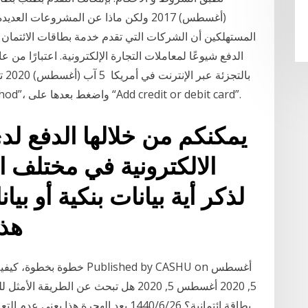
(أغسطس) 2017 ولكن ماذا عن المشروعات 
المستهلكين أن الشركات التي تقدم خدمة بطاقات الائتمان
بال
والدفع على الإنترنت من “Add a payment method”، واضغط بعدها على “Add credit or debit card”.
يمكنكم من خلالها الدفع لد
الالكترونية في مختلف ا
لذكر أية بيانات بنكية أو بيا
هذه السهولة تعمل بطاقة
خطوة بخطوة، كيفية الشراء و
5, 2020 أغسطس 5, 2020 هل تبحث عن الطر
بطاقة ائتمانية؟ 26‏‏/6‏‏/1440 بعد الهجر