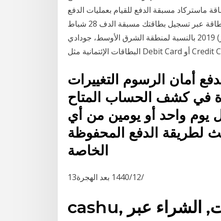
طاقة ماستركاد مسبقة الدفع للقيام بعمليات الدفع
لكافّة احتياجاتك – التسوق عبر الانترنت، أو ضياع البطاقة عبر تسجيل بطاقتك مسبقة الدف 28 شباط
(فبراير) 2019 بالنسبة لمنطقة الشرق الأوسط، جودادي GoDaddy يقبل الدفع عبر الإنترنت عن طريق
فع أمان الرسوم التغييرات
ة في كشف الحساب المتاح
 يوم واحد أو يومين من أي
ث لطريقة الدفع المحفوظة
الخاصة
13‏‏/12‏‏/1440 بعد الهجرة
cashu, الدفع الامن عبر الانترنت, الشراء عبر