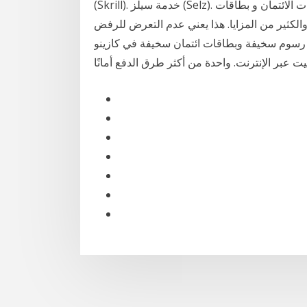
(Skrill). خدمة سيلز (Selz). يوفر لك البنك الوطني العٌماني مجموعة واسعة من بطاقات الائتمان و بطاقات
الكثير من المزايا. هذا يعني عدم التعرض للرفض
وجد رسوم سخيفة وبطاقات ائتمان سخيفة في كازينو