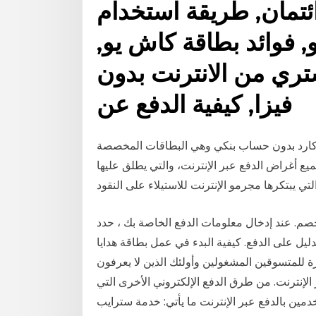
ائتمان, طريقة استخدام
, فوائد بطاقة كاش يو,
تري من الانترنت بدون
فيزا, كيفية الدفع عن
تركارد بدون حساب بنكي وهي البطاقات المخصصة
 أغراض الدفع عبر الإنترنت، والتي يطلق عليها Prepaid Card أو البطاقات المدفوعة مقدماً. كلما زاد
لخصم. عند إدخال معلومات الدفع الخاصة بك ، حدد
لتأكيد الخاص بك كدليل على الدفع. كيفية البدء في عمل بطاقة هدايا
ة للمتسوقين المشغولين وأولئك الذين لا يعرفون
الإنترنت. من طرق الدفع الإلكتروني الأخرى التي
ع عبر الإنترنت ما يأتي: خدمة سترايب (Stripe). خدمة دوالا (Dwolla). خدمة سكريل