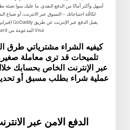
أسهل وأكثر أمانًا من الدفع النقدي. ما عليك سوا تعبئة ب
البطاقات الإئتمانية مثل Debit Card أو Credit Card المدعومة من Visa
كيفيه الشراء مشترياتي طرق الد
تلميحات قد ترى معاملة صغير
عبر الإنترنت الخاص بحسابك خلال
عملية شراء بطلب مسبق أو تحدي