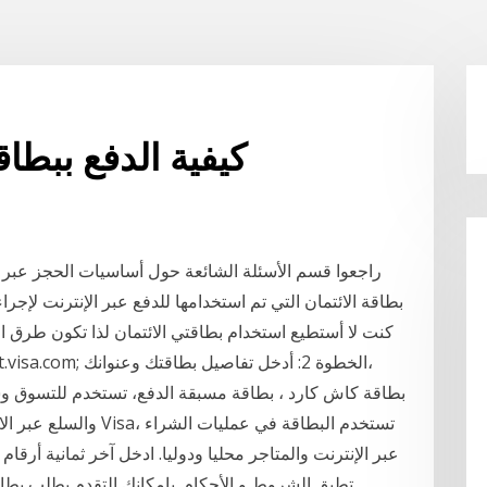
كيفية الدفع ببطاق
راجعوا قسم الأسئلة الشائعة حول أساسيات الحجز عبر
بطاقة الائتمان التي تم استخدامها للدفع عبر الإنترنت لإج
كنت لا أستطيع استخدام بطاقتي الائتمان لذا تكون طرق الد
بنك ربي الاسلامي هنا https://secure.checkout.visa.com; الخطوة 2: أدخل تفاصيل بطاقتك وعنوانك،
والسلع عبر الانترنت وا
عبر الإنترنت والمتاجر محليا ودوليا. ادخل آخر ثمانية أرقام م