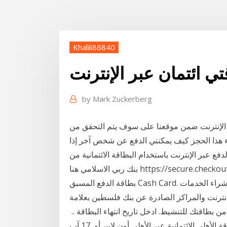
Khalili86840
تي ائتمان عبر الإنترنت
by
Mark Zuckerberg
 الإنترنت ضمن موقعنا على سوف يتم التحقق من
راء هذا الحجز كيف يمكنني الدفع عن شخص آخر إذا
فع عبر الإنترنت باستخدام البطاقة الائتمانية من
بطاقة الدفع المسبق Cash Card. بطاقة كاش كارد ، بطاقة مسبقة الدفع، تستخدم للتسوق وشراء الخدمات
لمراكز الصادرة عن بنك فلسطين بعلامة Visa، تستخدم البطاقة في عمليات الشراء
ن بطاقتك للتنشيط. ادخل تاريخ انتهاء البطاقة .​. ​
تطبق الشروط و الأحكام. بإمكانك التقدم بطلب بطاقة الأهلي الائتمانية عبر الأهلي أون لاين أو 17 آب