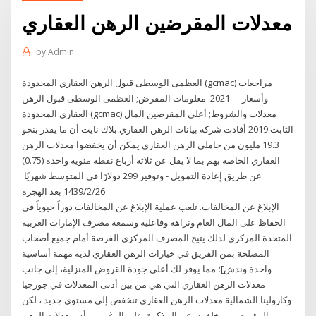
معدلات المقرضين الرهن العقاري
by
Admin
العظمى الوسطى قبول الرهن العقاري المحدودة (gcmac) مراجعات
وأسعار - - 2021. معلومات المقرض; العظمى الوسطى قبول الرهن
العقاري المحدودة (gcmac) معدلات والشروط; أعلى المقرضين المال
الثابت 2019 أفادت شركة بيانات الرهن العقاري بلاك نايت أن ما يقدر بنحو
19.3 مليون من حاملي الرهن العقاري يمكن أن يخفضوا معدلات الرهن
العقاري الخاصة بهم بما لا يقل عن ثلاثة أرباع نقطة مئوية واحدة (0.75)
عن طريق إعادة التمويل - وتوفير 299 دولارًا في المتوسط شهريًا.
26‏‏/2‏‏/1439 بعد الهجرة
الإبلاغ عن المخالفات. تلعب عملية الإبلاغ عن المخالفات دوراً حيوياً في
الحفاظ على المال العام ونزاهة وفاعلية وسمعة مصرف الإمارات العربية
المتحدة المركزي لذلك يتيح المصرف المركزي الفرصة أمام جميع أصحاب
المصلحة بمن الفريق في خيارات الرهن العقاري لديه مهمة أساسية
واحدة وندش]؛ مما يوفر لك أعلى جودة القروض المنزلية، إلى جانب
معدلات الرهن العقاري التي هي من بين أدنى المعدلات في جورجيا
وكارولينا الشمالية معدلات الرهن العقاري تنخفض إلى مستوى جديد ، لكن
المقترضين يتخلفون عن المذكرة. على الرغم من أن معدلات الرهن