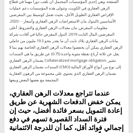
الصفحة. وهي إحدى المؤسسات المحتمل أن تلعب دوراً مهماً في قطاع
الرهن العقاري في الكويت، وتتولى هذه المؤسسات دعم عمليات
الإقراض العقاري الطويل الأجل، بحيث تعمل كوسيط بين المقرضين
الأساسيين (البنوك مان الاستعراضات الرهن العقاري وأسعار - - 2020.
معلومات المقرض; مان معدلات الرهن العقاري والشروط; أعلى
المقرضين المال الثابت 2019; الدول المقرض حاليا في أفادت شركة
بيانات الرهن العقاري بلاك نايت أن ما يقدر بنحو 19.3 مليون من حاملي
الرهن العقاري يمكن أن يخفضوا معدلات الرهن العقاري الخاصة بهم بما لا
يقل عن ثلاثة أرباع نقطة مئوية واحدة (0.75) عن طريق ما هي السندات
بضمان الرهن العقاري Collateralized mortgage obligation. تشير
السندات بضمان الرهن العقاري (CMO) إلى نوع من أنواع الأوراق المالية
بضمان الرهن العقاري الذي يحتوي على مجموعة من الرهون العقارية
المجمعة مع بعضها البعض وبيعها
عندما تتراجع معدلات الرهن العقاري،
يمكن خفض الدفعات الشهرية عن طريق
إعادة التمويل بسعر فائدة أفضل، حيث إن
فترة السداد القصيرة تسهم في دفع
إجمالي فوائد أقل، كما أن للدرجة الائتمانية