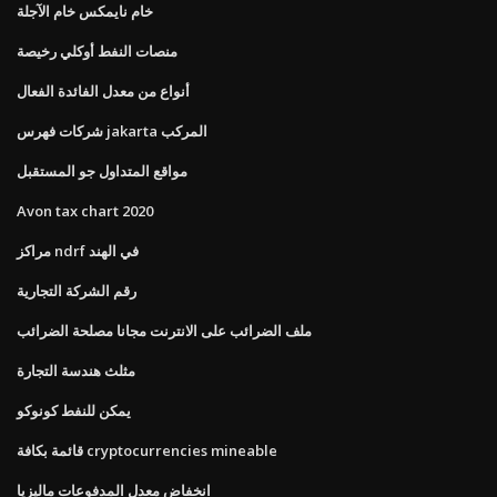
خام نايمكس خام الآجلة
منصات النفط أوكلي رخيصة
أنواع من معدل الفائدة الفعال
شركات فهرس jakarta المركب
مواقع المتداول جو المستقبل
Avon tax chart 2020
مراكز ndrf في الهند
رقم الشركة التجارية
ملف الضرائب على الانترنت مجانا مصلحة الضرائب
مثلث هندسة التجارة
يمكن للنفط كونوكو
قائمة بكافة cryptocurrencies mineable
انخفاض معدل المدفوعات ماليزيا