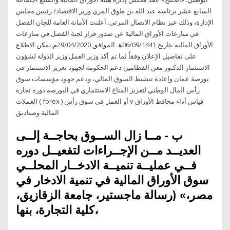
السابع عشر برئاسة عبد الله بن طوق المري وزير الاقتصاد/ رئيس مجلس
الإدارة، وذلك عبر نظام الاتصال المرئي. أعلنت الأمانة العامة للجان الفصل
في منازعات الأوراق المالية عن صدور قرار لجنة الفصل في منازعات
الأوراق المالية بتاريخ 06/09/1441هـ الموافق 29/04/2020م.يمكن الاطلاع
على تفاصيل الإعلان وفقاً لما تم أكد وزير العمل وزير الدولة لشؤون
الاستثمار الدكتور معن القطامين دعم الحكومة لجهود تعزيز الاستثمار في
بورصة عمان وإعادة تنشيط السوق المالي، ودعم جهود مؤسسات سوق
رأس المال الوطني لتعزيز المناخ الاستثماري في البورصة دورة تجارة
العملات ( forex ) أو العمل في سوق رأس v قياس أداء محافظ الأوراق
المالية وصناديق
ب - ﻣــﺎ زال اﻟﺴــﻮق ﺑﺤﺎﺟــﺔ إﻟــﻰ
اﻟﻌﺪﻳــﺪ ﻣــﻦ اﻹﺟــﺮاءات ﻟﺘﻔﻌﻴــﻞ دوره
ﻓــﻲ ﻋﻤﻠﻴــﺔ ﺗﻨﻤﻴــﺔ اﻻدﺧــﺎر اﻟﻤﺤﻠــﻲ
ﺳﻮق اﻷوراق اﻟﻤﺎﻟﻴﺔ ﻓﻲ ﺗﻨﻤﻴﺔ اﻻدﺧﺎر ﻓﻲ
ﻣﺼﺮ،» (رﺳﺎﻟﺔ ﻣﺎﺟﺴﺘﻴﺮ، ﺟﺎﻣﻌﺔ اﻟﺰﻗﺎزﻳﻖ،
ﻛﻠﻴﺔ اﻟﺘﺠﺎرة، ﺑﻨﻬﺎ،