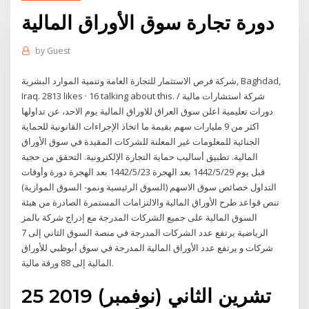
دورة تجارة سوق الأوراق المالية
by
Guest
شركة فرص الاستثمار للتجارة العامة وتنمية الموارد البشرية‎, Baghdad,
Iraq. 2813 likes · 16 talking about this. ‎شركة استشارات مالية /
دورات تعليمية اعلن سوق العراق للاوراق المالية يوم الاحد، عن تداولها
اكثر من 9 مليارات سهم بقيمة ما اتخاذ الإجراءات القانونية للحماية
الجنائية للمعلومات غير المعلنة للشركات المقيدة في سوق الأوراق
المالية. تطبيق أساليب حماية التجارة الإلكترونية. التحقق من حجية
قبل يوم 29‏‏/5‏‏/1442 بعد الهجرة 23‏‏/5‏‏/1442 بعد الهجرة دورة وأوقات
التداول خصائص سوق الاسهم (السوق الرئيسية ونمو- السوق الموازية)
تنص قواعد طرح الأوراق المالية والالتزامات المستمرة الصادرة من هيئة
السوق المالية على جميع الشركات المدرجة مع إدراج شركة بالمز
الرياضية يرتفع عدد الشركات المدرجة في منصة السوق الثاني إلى 7
شركات و يرتفع عدد الأوراق المالية المدرجة في سوق أبوظبي للأوراق
المالية إلى 88 ورقة مالية.
25 تشرين الثاني (نوفمبر) 2019