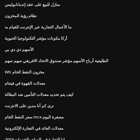
منازل للبيع على عقد إنديانابوليس
نظام رؤية المخزون
ما الأعمال التجارية عبر الإنترنت للقيام به
أركا مكونات مؤشر التكنولوجيا الحيوية
الأسهم دي دي بي
الطليعية أرباح الأسهم مؤشر صندوق الاتحاد الافريقي سهم سهم
Wti مخزون النفط الخام
معدلات القهوة في فيتنام
كيف يتم تحديد معدلات التأمين ضد البطالة
نرى كم أنا مدين على الانترنت
سعر النفط الخام mcx مصغرة اليوم
معدلات العائد في التجارة الإلكترونية
لنا التجارة في السلع والخدمات 2019