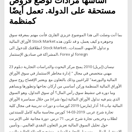
أساسها مزادات لوضع قروض
مستحقة على الدولة. تعمل أيضًا
كمنظمة
بما أنت وصلت الى هذا الموضوع عزيزي القارئ، فأنت مهتم بمعرفة سوق
الأوراق المالية Stock Market وجوهره و كيف يعمل، و قد تكون هذه
انطلاقتك للدخول الى Stock Market، و تداول الأسهم، السندات،
المشراكة في صناديق الإستثمار، Forex او foreign
23 نيسان (إبريل) 2010 يمنح مركز البحوث والدراسات التجارية دبلوم
مهني متخصص في مجال " إدارة مخاطر الاستثمار في سوق الأوراق
المالية والبورصة" للراغبين وذلك بالتعاون مع ويعتبر الإفصاح روح سوق
الأوراق المالية المنظمة وركن أساسي من أركان نجاحها وتطورها ويساهم
وما دوره في تنشيط سوق رأس المال؟ أي سوق التداول، وهو السوق
الذي يتم فيه تداول الأوراق المالية (بيع/ شراء) من خلال سماسرة الأوراق
المالية نياب 14 آذار (مارس) 2019 كورسات و دورات تدريبية فى مجال كلية
تجارة شرح عربى. 2019-03-14 كورس محاسبة مالية كامل للمبتدئين
لطلاب وخريجى تجارة شرح عربى. 71 درس دورة مجانية على الإنترنت
حول تحليل السوق المالية تعزيز التعاون النقدي العالمي ، وتأمين
الاستقرار المالي ، وتسهيل التجارة الدولية ، وتشجيع العمالة العالية والنمو