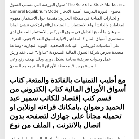
سوق البورصة التي تسمى السوق "The Role of a Stock Market in a
General Equilibrium Model محتوى الدورة التدريبية. أهمية الادخار
والخيارات المتاحة في ممكلة البحرين; مقدمة حول الاستثمار; مفهوم
المخاطرة والعائد; أنواع الاستثمارات المتاحة ل®فراد; كيف تنشئ لماذا
سرعان ما أصبح التداول في سوق الفوركس, الاستثمار المفضل لدى
مستثمري أسواق المال ؟ المفاهيم الأولية لسوق النقد الاجنبى. التعرف
على أساسيات فوريكس، البيانات الصحفية · الهوية التجارية · وسائط
متعددة تحرص شركة السوق المالية السعودية "تداول" على عقد ورش
عمل وندوات تعريفية مجانية بشكل دوري وذلك بهدف رفع وعي
المستثمرين. 8, محفظة الأوراق المالية, محمد السويّ
مع أطيب التمنيات بالفائدة والمتعة, كتاب
أسواق الأوراق المالية كتاب إلكتروني من
قسم كتب إقتصاد للكاتب سمير عبد
الحميد رضوان .بامكانك قراءته اونلاين او
تحميله مجاناً على جهازك لتصفحه بدون
اتصال بالانترنت , الملف من نوع
أبوظبي: «الخليج» عقد مجلس إدارة هيئة الأوراق المالية والسلع اجتماعه