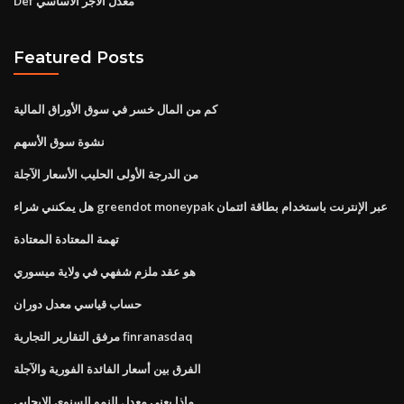
Def معدل الأجر الأساسي
Featured Posts
كم من المال خسر في سوق الأوراق المالية
نشوة سوق الأسهم
من الدرجة الأولى الحليب الأسعار الآجلة
هل يمكنني شراء greendot moneypak عبر الإنترنت باستخدام بطاقة ائتمان
تهمة المعتادة المعتادة
هو عقد ملزم شفهي في ولاية ميسوري
حساب قياسي معدل دوران
مرفق التقارير التجارية finranasdaq
الفرق بين أسعار الفائدة الفورية والآجلة
ماذا يعني معدل النمو السنوي الإيجابي