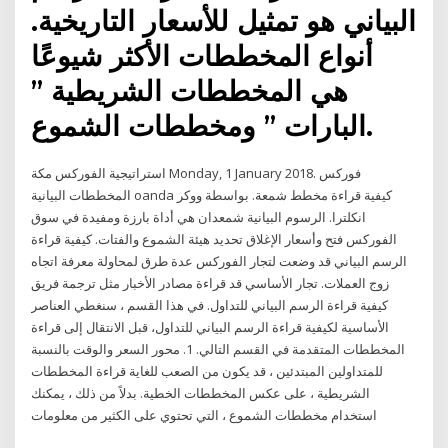
البياني هو تمثيل للأسعار التاريخية.
أنواع المخططات الأكثر شيوعًا
هي المخططات الشريطية ”
البارات ” ومخططات الشموع.
استراتيجية الفوركس مكة Monday, 1 January 2018. فوركس
المخططات البيانية oanda كيفية قراءة مخطط شمعة. بواسطة ووكر
انكلترا. الرسوم البيانية شمعدان هي أداة بارزة ومفيدة في سوق
الفوركس فتح وأسعار الإغلاق تحديد هيئة الشموع والفتات. كيفية قراءة
الرسم البياني قد وضعت لتجار الفوركس عدة طرق لمحاولة معرفة اتجاه
زوج العملات. تجار الأساسي قد قراءة مصادر الأخبار مثل ترجمة فريق
كيفية قراءة الرسم البياني للتداول. في هذا القسم ، سنغطي العناصر
الأساسية لكيفية قراءة الرسم البياني للتداول، قبل الانتقال إلى قراءة
المخططات المتقدمة في القسم التالي. 1. محور السعر والوقت بالنسبة
للمتداولين المبتدئين ، قد يكون من الصعب للغاية قراءة المخططات
الشريطية ، على عكس المخططات الخطية. بدلاً من ذلك ، يمكنك
استخدام مخططات الشموع ، التي تحتوي على الكثير من معلومات