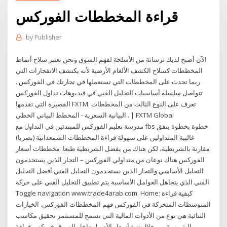
قراءة المخططات الفوركس
by
Publisher
الآن أصبح لديك ترسانة من الأسلحة لفهم السوق ونحن نعتبر سلاح أنماط
المخططات كسلاح الكشف الألغام الأرضية لأنه يكتشف الانفجارات التي
ربما تحدث على المخططات التي تستعملها في تجارتك في الفوركس .
تتواصل سلسلة أساسيات التحليل الفني في فيديوهات تداول الفوركس
القصيرة التي تقدمها FXTM. تعرف على النوع الثالث من المخططات
البيانية السعرية - المخطط البياني الخطي.. | FXTM Global
مدرسة تعليم الفوركس للمبتدئين في التداول مع fbs خطوة بخطوة يتفق
غالبية المتداولين على سهولة قراءة المخططات الشمعدانية (بصريا)
مقارنة بالشريطية، لكن هناك من يفضل الشريطية طبعا. مخططات أسعار
الفوركس هناك نوعان من متداولي الفوركس – التجار الذين يستخدمون
التحليل الأساسي والتجار الذين يستخدمون التحليل الفني.أفضل التحليل
الفني الذي يتجاهل العوامل الأساسية يتم تطبيق التحليل الفني على حركة
Toggle navigation www.trade4arab.com. Home; كيفية قراءة
المتوسطات المتحركة في الفوركس فهم المخططات الفوركس. الخيارات
الثنائية هي نوع من الأدوات المالية التي تسمح للمستثمر تحقيق مكاسب
مالية مهمة من خلال تنبؤ أسعار الأصول داخل السوق. فوركس قراءة