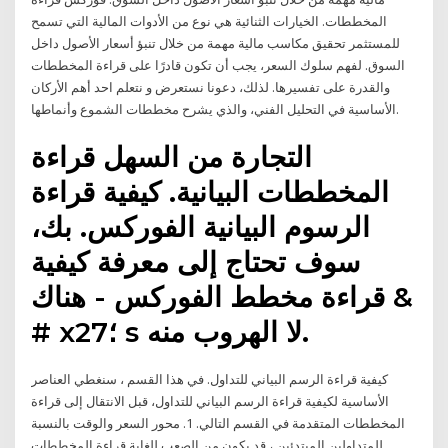
المخططات. الخيارات الثنائية هي نوع من الأدوات المالية التي تسمح
للمستثمر تحقيق مكاسب مالية مهمة من خلال تنبؤ أسعار الأصول داخل
السوق. لفهم سلوك السعر، يجب أن تكون قادرًا على قراءة المخططات
والقدرة على تفسيرها. لذلك، دعونا نستعرض و نتعلم احد أهم الأركان
الأساسية في التحليل الفني، والذي يشرح مخططات الشموع وأنماطها.
التجارة من السهل قراءة
المخططات البيانية. كيفية قراءة
الرسوم البيانية الفوركس. بك،
سوف تحتاج إلى معرفة كيفية
قراءة مخطط الفوركس - هناك &
# x27؛ s لا الهروب منه.
كيفية قراءة الرسم البياني للتداول. في هذا القسم ، سنغطي العناصر
الأساسية لكيفية قراءة الرسم البياني للتداول، قبل الانتقال إلى قراءة
المخططات المتقدمة في القسم التالي. 1. محور السعر والوقت بالنسبة
للمتداولين المبتدئين ، قد يكون من الصعب للغاية قراءة المخططات