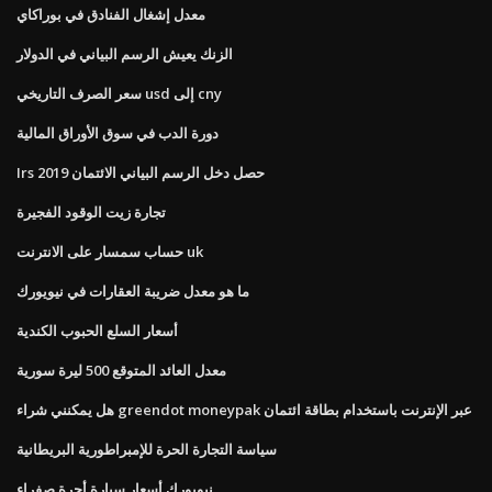
معدل إشغال الفنادق في بوراكاي
الزنك يعيش الرسم البياني في الدولار
سعر الصرف التاريخي usd إلى cny
دورة الدب في سوق الأوراق المالية
Irs حصل دخل الرسم البياني الائتمان 2019
تجارة زيت الوقود الفجيرة
حساب سمسار على الانترنت uk
ما هو معدل ضريبة العقارات في نيويورك
أسعار السلع الحبوب الكندية
معدل العائد المتوقع 500 ليرة سورية
هل يمكنني شراء greendot moneypak عبر الإنترنت باستخدام بطاقة ائتمان
سياسة التجارة الحرة للإمبراطورية البريطانية
نيويورك أسعار سيارة أجرة صفراء