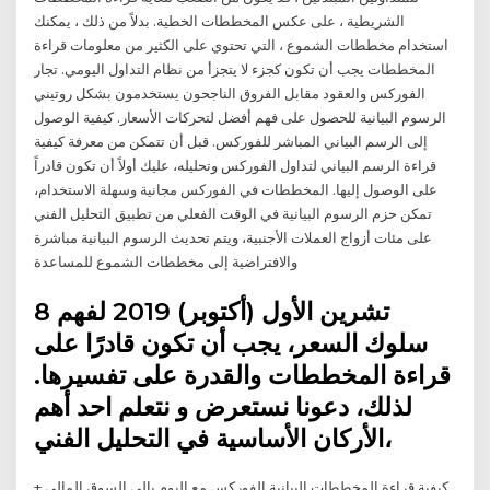
الشريطية ، على عكس المخططات الخطية. بدلاً من ذلك ، يمكنك
استخدام مخططات الشموع ، التي تحتوي على الكثير من معلومات قراءة
المخططات يجب أن تكون كجزء لا يتجزأ من نظام التداول اليومي. تجار
الفوركس والعقود مقابل الفروق الناجحون يستخدمون بشكل روتيني
الرسوم البيانية للحصول على فهم أفضل لتحركات الأسعار. كيفية الوصول
إلى الرسم البياني المباشر للفوركس. قبل أن تتمكن من معرفة كيفية
قراءة الرسم البياني لتداول الفوركس وتحليله، عليك أولاً أن تكون قادراً
على الوصول إليها. المخططات في الفوركس مجانية وسهلة الاستخدام،
تمكن حزم الرسوم البيانية في الوقت الفعلي من تطبيق التحليل الفني
على مئات أزواج العملات الأجنبية، ويتم تحديث الرسوم البيانية مباشرة
والافتراضية إلى مخططات الشموع للمساعدة
8 تشرين الأول (أكتوبر) 2019 لفهم
سلوك السعر، يجب أن تكون قادرًا على
قراءة المخططات والقدرة على تفسيرها.
لذلك، دعونا نستعرض و نتعلم احد أهم
الأركان الأساسية في التحليل الفني،
+ كيفية قراءة المخططات البيانية الفوركس مع اليوم يالي السوق المالي