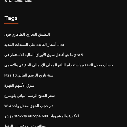
معدل معادل عدالة
Tags
التطبيق التجاري الظاهري فون
أسعار الفائدة على السندات البلدية aaa
ما هو أفضل سوق الأوراق المالية للاستثمار في gta 5
حساب معدل التضخم باستخدام الناتج المحلي الإجمالي الحقيقي والاسمي
Ftse 10 سنة تاريخ الرسم البياني
سوق الأسهم القهوة
سعر القمح الرسم البياني بلومبرغ
W-4 تم حجب الحجز بمعدل واحد
مؤشر stoxx® europe 600 للأغذية والمشروبات
وظائف غرب تكساس النفط