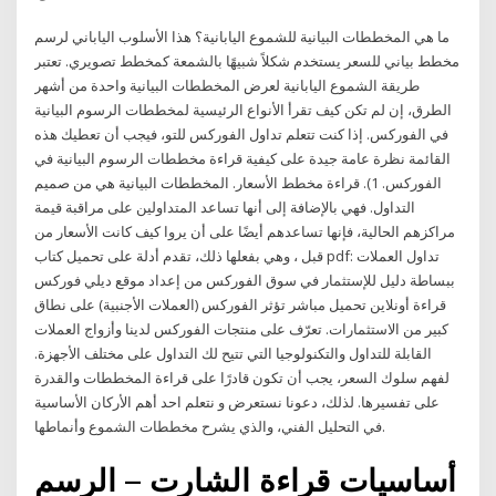
ما هي المخططات البيانية للشموع اليابانية؟ هذا الأسلوب الياباني لرسم
مخطط بياني للسعر يستخدم شكلاً شبيهًا بالشمعة كمخطط تصويري. تعتبر
طريقة الشموع اليابانية لعرض المخططات البيانية واحدة من أشهر
الطرق، إن لم تكن كيف تقرأ الأنواع الرئيسية لمخططات الرسوم البيانية
في الفوركس. إذا كنت تتعلم تداول الفوركس للتو، فيجب أن تعطيك هذه
القائمة نظرة عامة جيدة على كيفية قراءة مخططات الرسوم البيانية في
الفوركس. 1). قراءة مخطط الأسعار. المخططات البيانية هي من صميم
التداول. فهي بالإضافة إلى أنها تساعد المتداولين على مراقبة قيمة
مراكزهم الحالية، فإنها تساعدهم أيضًا على أن يروا كيف كانت الأسعار من
قبل ، وهي بفعلها ذلك، تقدم أدلة على تحميل كتاب pdf: تداول العملات
ببساطة دليل للإستثمار في سوق الفوركس من إعداد موقع ديلي فوركس
قراءة أونلاين تحميل مباشر تؤثر الفوركس (العملات الأجنبية) على نطاق
كبير من الاستثمارات. تعرّف على منتجات الفوركس لدينا وأزواج العملات
القابلة للتداول والتكنولوجيا التي تتيح لك التداول على مختلف الأجهزة.
لفهم سلوك السعر، يجب أن تكون قادرًا على قراءة المخططات والقدرة
على تفسيرها. لذلك، دعونا نستعرض و نتعلم احد أهم الأركان الأساسية
في التحليل الفني، والذي يشرح مخططات الشموع وأنماطها.
أساسيات قراءة الشارت – الرسم