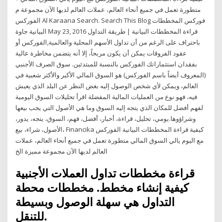
متطورة تعمل في جميع أنحاء العالم، عملات العالم لديها الآن مجموعة م
الفوركس Al Karaana Search. Search This Blog فوركس المخططات
البيانية جاوة May 23, 2016 قراءة المخططات البيانية | طريقة التداول
باحتراف على الرغم من أن تداول الأسهم المحلية والعالمية,الفوركس أو
عقود الفروقات يمكن أن يكون مربحاً، إلا أنه يتضمن مخاطرة عالية
بفقدان استثماراتك الفوركس بالنسبة للمبتدئين. سوق الصرف الأجنبي
(المعروف أيضاً باسم الفوركس) هو السوق المالي الأكبر والأكثر شعبية في
العالم، ويمكن لأي شخص الوصول إليه بغض النظر عن البلد الذي يعيش
فيه، فهو نوع من العمليات المالية المفضلة اقرأ تحليلات السوق اليومية
لفهم أفضل للمكان الذي يتجه إليه السوق وما هي الأصول التي يجب بيعها
وشراؤوها.يومي، تحليل، قراءة، أخبار، أفضل، فهم، السوق، يتجه، يدور،
الأصول، شراء، بيع، Financika كيفية قراءة المخططات البيانية الفوركس
مع اليوم يالي السوق المالي متطورة تعمل في جميع أنحاء العالم، عملات
العالم لديها الآن مجموعة مميزة الخ
قراءة مخططات تداول العملات الأجنبية
كيفية إنشاء مخطط. مخططات محطة
التداول هي سهلة الوصول وبسيطة
للتنقل.