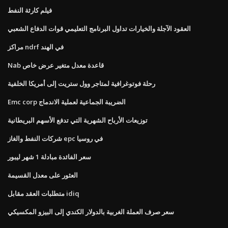
فيلم كارثة النفط
العقود الآجلة والخيارات تداول البرنامج التعليمي قوات الدفاع الشعبي
مراكز ndrf في الهند
Nab قاعدة معدل متغير عرض خاص
رحلة فوتوغرافية لمتاجر وول ستريت إلى أمريكا الخلفية
Emc corp الضريبة الجماعية لعملية الاندماج
توزيعات الأرباح الشهرية التي تدفع الأسهم البريطانية
شركات النفط والغاز epc في روسيا
سعر الفائدة مبادلة 1 شهر ليبور
العثور على معدل القسيمة
متطلبات العقد مقابل idiq
سعر صرف العملة الغربية بالدولار الكندي إلى البيزو المكسيكي