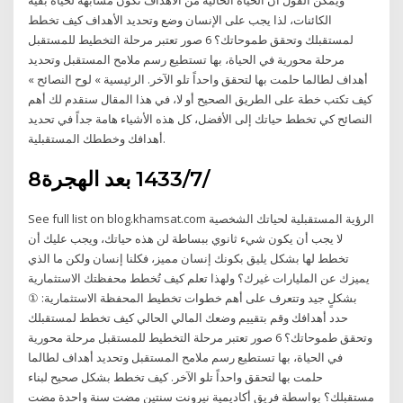
الكائنات، لذا يجب على الإنسان وضع وتحديد الأهداف كيف تخطط
لمستقبلك وتحقق طموحاتك؟ 6 صور تعتبر مرحلة التخطيط للمستقبل
مرحلة محورية في الحياة، بها تستطيع رسم ملامح المستقبل وتحديد
أهداف لطالما حلمت بها لتحقق واحداً تلو الآخر. الرئيسية » لوح النصائح »
كيف تكتب خطة على الطريق الصحيح أو لا، في هذا المقال سنقدم لك أهم
النصائح كي تخطط حياتك إلى الأفضل، كل هذه الأشياء هامة جداً في تحديد
أهدافك وخططك المستقبلية.
8‏‏/7‏‏/1433 بعد الهجرة
See full list on blog.khamsat.com الرؤية المستقبلية لحياتك الشخصية
لا يجب أن يكون شيء ثانوي ببساطة لن هذه حياتك، ويجب عليك أن
تخطط لها بشكل يليق بكونك إنسان مميز، فكلنا إنسان ولكن ما الذي
يميزك عن المليارات غيرك؟ ولهذا تعلم كيف تُخطط محفظتك الاستثمارية
بشكلٍ جيد وتتعرف على أهم خطوات تخطيط المحفظة الاستثمارية: ①
حدد أهدافك وقم بتقييم وضعك المالي الحالي كيف تخطط لمستقبلك
وتحقق طموحاتك؟ 6 صور تعتبر مرحلة التخطيط للمستقبل مرحلة محورية
في الحياة، بها تستطيع رسم ملامح المستقبل وتحديد أهداف لطالما
حلمت بها لتحقق واحداً تلو الآخر. كيف تخطط بشكل صحيح لبناء
مستقبلك؟ بواسطة فريق أكاديمية نيرونت سنتين مضت سنة واحدة مضت