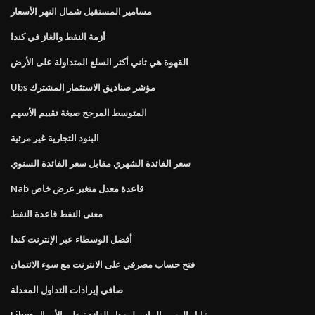
مسامير المستقبل شمال النهر الأسعار
أزمة النفط والغاز في كندا
القهوة هي ثاني أكثر السلع المتداولة على الأرض
Ubs مؤشر صناديق الاستثمار المشترك
المتوسط ​​المرجح صيغة تقييم الأسهم
البنود التجارية غير مرئية
سعر الفائدة الشهري مقابل سعر الفائدة السنوي
Nab قاعدة معدل متغير عرض خاص
معنى النفط قاعدة النفط
أفضل الوسطاء عبر الإنترنت كندا
فتح حساب مصرفي على الانترنت مع سوء الائتمان
صافي إيرادات التداول المعدلة
Libor مقابل الرسم البياني لمعدل الفائدة على الأموال