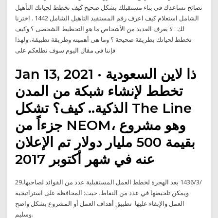
نصائح تساعدك في بناء مستقبلك بشكل صحيح كيف تخطط لحياتك التأهيل
الشامل استعلام كيف اعرف رقم المستفيد التاهيل الشامل 1442 . اخترنا
لك . لا يعرف العديد من الأشخاص ما هو التخطيط الشخصى ؟ وكيف
تخطط لحياتك بطريقة صحيحة ؟ وما هى أهميته وطريقة تطبيقة، ولهذا
فإننا فى مقال اليوم سوف نطلعكم على
Jan 13, 2021 · ذا لاين السعودية
تخطط لإنشاء شبكة من المدن
الذكية.. كيف؟ تشكل The Line
جزءاً من NEOM، وهو مشروع
بقيمة 500 مليار دولار تم الإعلان
عنه في شهر أكتوبر 2017
29‏‏/3‏‏/1436 بعد الهجرة لخطط العمل المستقبلية عدد من الفوائد لصاحبها،
ويمكن تلخيصها في عدد من النقاط، حيث: المحافظة على استراتيجية
العمل والإبقاء عليها. تطبيق أهداف العمل أو المشروع بشكل واضح
وسليم.