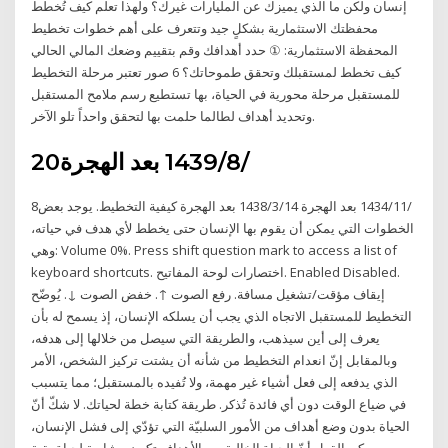
إنسان ولكن ما الذي يميزك عن المليارات غيرك؟ ولهذا تعلم كيف تُخطط
محفظتك الاستثمارية بشكلٍ جيد وتتعرف على أهم خطوات تخطيط
المحفظة الاستثمارية: ① حدد أهدافك وقم بتقييم وضعك المالي الحالي
كيف تخطط لمستقبلك وتحقق طموحاتك؟ 6 صور تعتبر مرحلة التخطيط
للمستقبل مرحلة محورية في الحياة، بها تستطيع رسم ملامح المستقبل
وتحديد أهداف لطالما حلمت بها لتحقق واحداً تلو الآخر.
20‏‏/8‏‏/1439 بعد الهجرة
8‏‏/11‏‏/1434 بعد الهجرة 14‏‏/3‏‏/1438 بعد الهجرة كيفية التخطيط. يوجد بعض
الخطوات التي يمكن أن يقوم بها الإنسان حتى يخطط لأي هدف في حياته،
وهي: Volume 0%. Press shift question mark to access a list of
keyboard shortcuts. اختصارات لوحة المفاتيح. Enabled Disabled.
إيقاف مؤقت/تشغيل ‏مسافة. رفع الصوت ↑. خفض الصوت ↓. يُوضّح
التخطيط للمستقبل الاتجاه الذي يجب أن يسلكه الإنسان، إذ يسمح له بأن
يعرف إلى أين سيذهب، والطريقة التي سيصل من خلالها إلى هدفه،
وبالمقابل إنّ انعدام التخطيط من شأنه أن يشتت تركيز الشخص، الأمر
الذي يدفعه إلى فعل أشياء غير مهمة، ولا تُفيده بالمستقبل؛ مما يتسبب
في ضياع الوقت دون أي فائدة تُذكر. طريقة كتابة خطة لحياتك. لا شكّ أنّ
الحياة بدون وضع أهداف من الأمور السلبيّة التي تؤدّي إلى فشل الإنسان،
ويمكن القول أنّ الحياة الخالية من الأهداف تكون مشابهة لحياة بقية