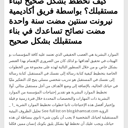
كيف تخطط بشكل صحيح لبناء
مستقبلك؟ بواسطة فريق أكاديمية
نيرونت سنتين مضت سنة واحدة
مضت نصائح تساعدك في بناء
مستقبلك بشكل صحيح
الموارد البشرية هي العصب الحقيقي الذي تعتمد عليه كافة المؤسسات ،و
الهيئات في تحقيق أهدافها ،و لذلك كان من الضروري الإهتمام بهذا العنصر
بشكل خاص ،و من خلال السطور التالية لهذه على مجموعة من الخطوات
الخاصة بتخطيط كيفية كتابة رسالة إلى نفسك في المستقبل. كتابة رسالة
إلى نفسك في المستقبل هو تدريب شخصي مسلي يتيح لك التفكير مليًا
في حياتك الحالية، بالإضافة إلى وضع الأهداف من أجل مستقبل مثالي. أولا
تخطيط الموارد البشرية هو تقدير إحتياجات المؤسسة من الموارد
البشرية ذات المهارات والتخصصات المحددة خلال فترة زمنية م قبلة
وإختيار أفضل هذه الإحتياجات ثانيا خطوات تخطيط الموارد الشرية _1 _
تحليل الظروف البيئية See full list on blog.khamsat.com الرؤية
المستقبلية لحياتك الشخصية لا يجب أن يكون شيء ثانوي ببساطة لن هذه
حياتك، ويجب عليك أن تخطط لها بشكل يليق بكونك إنسان مميز، فكلنا