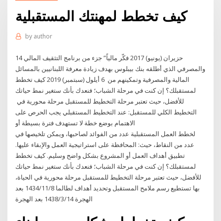
كيف تخطط لمهنتك المستقبلية
by
author
14 حزيران (يونيو) 2017 فكّر مالياً” جزء من برنامج التثقيف المالي
والمصرفي الذي أطلقه بنك بيبلوس بهدف زيادة معرفة اللبنانيين بالمسائل
المالية والمصرفية وتمكينهم من 6 أيلول (سبتمبر) 2019 كيف تخطط
لمستقبلك؟ إن كنت في مرحلة الشباب؛ فنعدك بأنك ستغير نمط حياتك
للأفضل، حيث تعتبر مرحلة التخطيط للمستقبل مرحلة محورية في
التخطيط الكلي للمستقبل: عند التخطيط المستقبلي يجب الحرص على
الاهتمام بوضع خطة لا تستهدف فترة بسيطة أو
لخطط العمل المستقبلية عدد من الفوائد لصاحبها، ويمكن تلخيصها في
عدد من النقاط، حيث: المحافظة على استراتيجية العمل والإبقاء عليها.
تطبيق أهداف العمل أو المشروع بشكل واضح وسليم. كيف تخطط
لمستقبلك؟ إن كنت في مرحلة الشباب؛ فنعدك بأنك ستغير نمط حياتك
للأفضل، حيث تعتبر مرحلة التخطيط للمستقبل مرحلة محورية في الحياة،
بها تستطيع رسم ملامح المستقبل وتحديد أهداف لطالما 8‏‏/11‏‏/1434 بعد
الهجرة 14‏‏/3‏‏/1438 بعد الهجرة