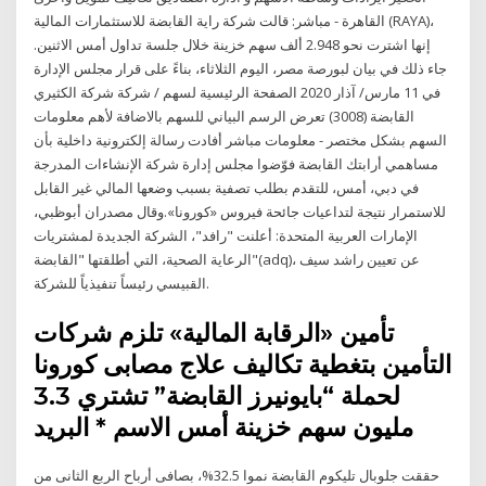
القاهرة - مباشر: قالت شركة راية القابضة للاستثمارات المالية (RAYA)،
إنها اشترت نحو 2.948 ألف سهم خزينة خلال جلسة تداول أمس الاثنين.
جاء ذلك في بيان لبورصة مصر، اليوم الثلاثاء، بناءً على قرار مجلس الإدارة
في 11 مارس/ آذار 2020 الصفحة الرئيسية لسهم / شركة شركة الكثيري
القابضة (3008) تعرض الرسم البياني للسهم بالاضافة لأهم معلومات
السهم بشكل مختصر - معلومات مباشر أفادت رسالة إلكترونية داخلية بأن
مساهمي أرابتك القابضة فوّضوا مجلس إدارة شركة الإنشاءات المدرجة
في دبي، أمس، للتقدم بطلب تصفية بسبب وضعها المالي غير القابل
للاستمرار نتيجة لتداعيات جائحة فيروس «كورونا».وقال مصدران أبوظبي،
الإمارات العربية المتحدة: أعلنت "رافد"، الشركة الجديدة لمشتريات
الرعاية الصحية، التي أطلقتها "القابضة"(adq)، عن تعيين راشد سيف
القبيسي رئيساً تنفيذياً للشركة.
تأمين «الرقابة المالية» تلزم شركات
التأمين بتغطية تكاليف علاج مصابى كورونا
لحملة “بايونيرز القابضة” تشتري 3.3
مليون سهم خزينة أمس الاسم * البريد
حققت جلوبال تليكوم القابضة نموا 32.5%، بصافى أرباح الربع الثانى من