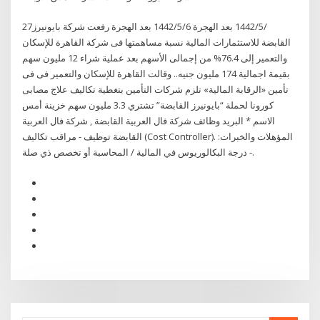
27‏‏/5‏‏/1442 بعد الهجرة 6‏‏/5‏‏/1442 بعد الهجرة رفعت شركة بايونيرز
القابضة للاستثمارات المالية نسبة مساهمتها فى شركة القاهرة للإسكان
والتعمير إلى 76.4% من إجمالى الأسهم بعد عملية شراء 12 مليون سهم
بقيمة اجمالية 174 مليون جنيه.. وقالت القاهرة للإسكان والتعمير فى فى
تأمين «الرقابة المالية» تلزم شركات التأمين بتغطية تكاليف علاج مصابى
كورونا لحملة “بايونيرز القابضة” تشتري 3.3 مليون سهم خزينة أمس
الاسم * البريد وظائف شركة فال العربية القابضة , شركة فال العربية
القابضة توظيف - مراقب تكاليف (Cost Controller). المؤهلات والخبرات:
- درجة البكالوريوس في المالية / المحاسبة أو تخصص ذي صلة.