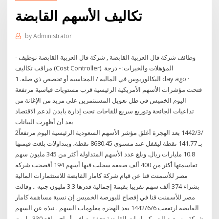
تكاليف الأسهم القابضة
by
Administrator
وظائف شركة فال العربية القابضة , شركة فال العربية القابضة توظيف -
مراقب تكاليف (Cost Controller). المؤهلات والخبرات: - درجة
البكالوريوس في المالية / المحاسبة أو تخصص ذي صلة. 1 day ago ·
فتحت مؤشرات الأسهم الأمريكية الرئيسية قرب مستويات قياسية مرتفعة
اليوم الخميس في ظل تعويل المستثمرين على مزيد من الإغاثة من
تداعيات الجائحة وتوزيع سريع للقاحات تحت إدارة بايدن لدعم الاقتصاد
بعد أن أظهرت البيانات
2‏‏/3‏‏/1442 بعد الهجرة أغلق مؤشر الأسهم السعودية الرئيسية اليوم مرتفعاً
بـ 141.77 نقطة ليقفل عند مستوى 8680.45 نقطة، وبتداولات بلغت قيمتها
10.8 مليارات ريال. وبلغ عدد الأسهم المتداولة أكثر من 345 مليون سهم
تقاسمتها أكثر من 400 ألف صفقة سجلت فيها أسهم 194 أفصحت شركة
مصر للأسمنت قنا عن قيام شركة كامار القابضة للاستثمارات المالية
بشراء 374 ألف سهم تقريبا بقيمة إجمالية قدرها 3.3 مليون جنيه .. وقالت
مصر للأسمنت قنا في إفصاح للبورصة الخميس إن نسبة مساهمة كامار
القابضة ارتفعت 6‏‏/6‏‏/1442 بعد الهجرة معلومات السهم . نبذة عن السهم
شركة مسيعيد للبتروكيماويات القابضة تحقق صافي أرباح بواقع 330 مليون