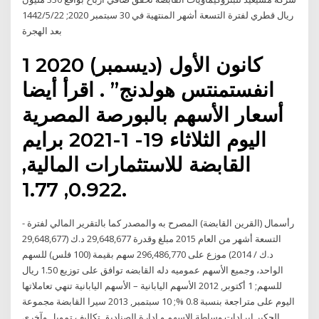
ريال قطري لفترة التسعة أشهر المنتهية في 30 سبتمبر 2020; 22‏‏/5‏‏/1442
بعد الهجرة
1 كانون الأول (ديسمبر) 2020
انفستمنتس هولدنج” . اقرأ أيضا
أسعار الأسهم بالبورصة المصرية
اليوم الثلاثاء 19- 1-2021 برايم
القابضة للاستثمارات المالية,
0.922, 1.77.
- رأسمال (القرين القابضة) المصرح به والمصدر كما بالتقرير المالي لفترة
التسعة أشهر من العام 2015 مبلغ وقدرة 29,648,677 د.ك (29,648,677
د.ك / 2014) موزع على 296,486,770 سهم بقيمة (100 فلس) للسهم
الواحد، وجميع الأسهم عموميه دله القابضه توافق على توزيع 1.50 ريال
للسهم; 1 أكتوبر, 2012 الأسهم اليابانية – الأسهم اليابانية تنهي تعاملاتها
اليوم على متراجعة بنسبة 0.8 %; 10 سبتمبر, 2013 سيرا القابضة مجموعة
الحكير ايرادات وساطة الاسهم و ادارة الصناديق تكاليف تمويل وآخرى