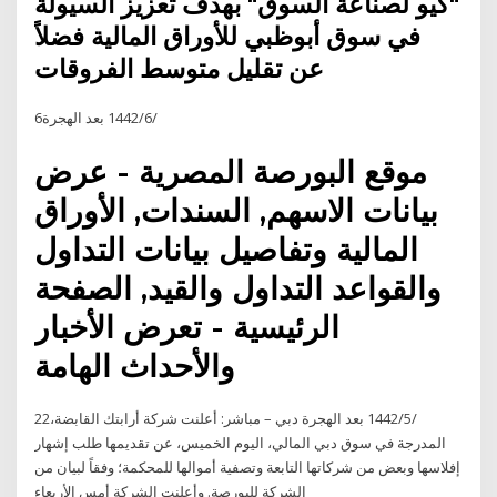
"كيو لصناعة السوق" بهدف تعزيز السيولة
في سوق أبوظبي للأوراق المالية فضلاً
عن تقليل متوسط الفروقات
6‏‏/6‏‏/1442 بعد الهجرة
موقع البورصة المصرية - عرض
بيانات الاسهم, السندات, الأوراق
المالية وتفاصيل بيانات التداول
والقواعد التداول والقيد, الصفحة
الرئيسية - تعرض الأخبار
والأحداث الهامة
22‏‏/5‏‏/1442 بعد الهجرة دبي – مباشر: أعلنت شركة أرابتك القابضة،
المدرجة في سوق دبي المالي، اليوم الخميس، عن تقديمها طلب إشهار
إفلاسها وبعض من شركاتها التابعة وتصفية أموالها للمحكمة؛ وفقاً لبيان من
الشركة للبورصة. وأعلنت الشركة أمس الأربعاء