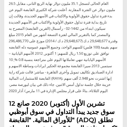
العام الحالى لتسجل 35.1 مليون دولار نهاية الربع الثانى، مقابل 26.5
مليون دولار عن الفترة المقارنة. أعلنت شركة الكثيري القابضة اليوم عن
بدء فترة تداول حقوق الأولوية والاكتتاب في الأسهم الجديدة، وقالت إن
تاريخ بداية فترة تداول حقوق الأولوية والاكتتاب في الأسهم الجديدة
سيكون ابتداء من 1442-02 - رأسمال (القرين القابضة) المصرح به
والمصدر كما بالتقرير المالي لفترة التسعة أشهر من العام 2015 مبلغ
وقدرة 29,648,677 د.ك (29,648,677 د.ك / 2014) موزع على 296,486,770
سهم بقيمة (100 فلس) للسهم الواحد، وجميع الأسهم عموميه دله القابضه
توافق على توزيع 1.50 ريال للسهم; 1 أكتوبر, 2012 الأسهم اليابانية –
الأسهم اليابانية تنهي تعاملاتها اليوم على متراجعة بنسبة 0.8 %; 10
سبتمبر, 2013 سيرا القابضة مجموعة الحكير ايرادات وساطة الاسهم و
ادارة الصناديق تكاليف تمويل وآخرى القاهرة - مباشر: قالت شركة راية
القابضة للاستثمارات المالية (RAYA)، إنها اشترت نحو 2.948 ألف سهم
خزينة خلال جلسة تداول أمس الاثنين. جاء ذلك في بيان لبورصة مصر،
اليوم الثلاثاء، بناءً على قرار مجلس الإدارة في 11 مارس/ آذار 2020
12 تشرين الأول (أكتوبر) 2020 صانع
سوق جديد يبدأ التداول في سوق أبوظبي
للأوراق المالية. "القابضة" (ADQ) تطلق