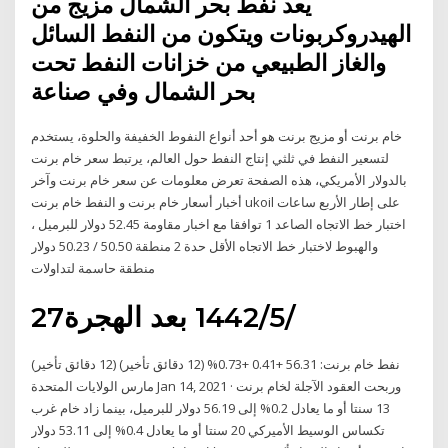
يعد نفط بحر الشمال مزيج من
الهيدروكربونات ويتكون من النفط السائل
والغاز الطبيعي من خزانات النفط تحت
بحر الشمال وفي صناعة
خام برنت أو مزيج برنت هو أحد أنواع النفوط الخفيفة والحلوة، يستخدم
لتسعير النفط في ثلثي إنتاج النفط حول العالم، يرتبط سعر خام برنت
بالدولار الأمريكي، هذه الصفحة تعرض معلومات عن سعر خام برنت وآخر
أخبار أسعار خام برنت و النفط خام برنت ukoil على إطار الأربع ساعات
اختبار خط الاتجاه الصاعد 1 توافقا مع اخبار مقاومة 52.45 دولار للبرميل ،
والهبوط لاختبار خط الاتجاه الأقل حدة 2 منطقة 50.50 / 50.23 دولار
منطقة حاسمة لتداولات
27‏‏/5‏‏/1442 بعد الهجرة
نفط خام برنت: 56.31 +0.41 +0.73% (12 دقائق تأخير) (12 دقائق تأخير)
مارس الولايات المتحدة Jan 14, 2021 · وربحت العقود الآجلة لخام برنت
13 سنتا أو ما يعادل 0.2% إلى 56.19 دولار للبرميل، بينما زاد خام غرب
تكساس الوسيط الأميركي 20 سنتا أو ما يعادل 0.4% إلى 53.11 دولار