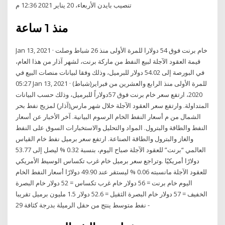
تنصيب بايدن الأربعاء، 20 يناير 2021 12:36 م
منذ 1 ساعة
Jan 13, 2021 · خام برنت فوق 54 دولارا للمرة الأولى منذ 26 شباط وصلت
قيمة العقود الآجلة لبيع النفط من ماركة برنت، لشهر آذار من هذا العام،
في البورصة إلى 54.02 دولار للبرميل، وذلك وفقا لبيانات منصات البيع في
05:27 Jan 13, 2021 · للمرة الأولى منذ الرابع والعشرين من فبراير(شباط)
2020، ارتفع سعر خام برنت فوق 57دولاراً للبرميل، وذلك حسب البيانات
المتداولة. وارتفع سعر العقود الآجلة خلال شهر مارس(آذار) لمزيج نفط بحر
الشمال من م أسعار النفط الخام الرسوم البيانية. آخر الأخبار عن أسعار
النفط والطاقة والبترول. المواد والتحليل والاستخبارات السوق على النفط
والغاز والبترول والطاقة الصناعة. ارتفع سعر برميل نفط خام القياس
العالمي “برنت” للعقود الآجلة صباح اليوم، بنسبة 0.32 % ليصل إلى 53.77
دولارًا أمريكيًا .وتراجع سعر برميل خام غرب تكساس الوسيط الأمريكي
للعقود الآجلة مانسبته 0.06 % ليستقر عند 49.90 دولارًا أسعار النفط الخام
اليوم خام برنت = 56 دولار خام غرب تكساس = 52 دولار خام البصرة
الخفيف = 57 دولار خام البصرة الثقيل = 52.6 دولار 1.5 مليون برميل تقريبا
نفط متوسط ينتج من حقل الرميلة بدرجة كثافة 29 -