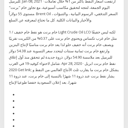
للبرميل. Jan 08, 2021 · ارتفعت أسعار النفط بأكثر من 1% خلال تعاملات
اليوم الجمعة، لتتجه لتحقيق مكاسب أسبوعية، مع تجاوز خام "برنت"
مستوى 55 دولاراً. Brent Oil السعر التدفقي، الرسوم البيانية ، والتنبؤات ،
والأخبار والبيانات الكلية. كل ما تحتاج لمعرفته عن السلع.
1 / خام برنت هو نفط خام خفيف Light Crude Oil LCO لكنه ليس خفيفًا
مثل خام غرب تكساس ويحتوي خام برنت على 0.37% من الكبريت تقريبًا
ويصنف خام برنت أنه خفيف حلو لذا يعد خام برنت مناسبًا لإنتاج البنزين
وارتفع خام برنت ثمانية سنتات ليتحدد سعر التسوية عند 54.38 دولار
للبرميل بعد ملامسة 54.90 دولار، ذروة جديدة لم تتحقق منذ أول إغلاق
شامل لاحتواء كوفيد-19 في الغرب. Apr 28, 2020 · نفط خام برنت ابريل
2020 Get link; يشكل خام برنت ما يقارب ثلث الأنتاج العالمي من النفط و
يشار نفط برنت عند ذروة 11 شهرًا بالنسبة إلى خام برنت، عند ذروة 11
شهرا، بعد إعلان السعودية خفضا طوعيا لإنتاج