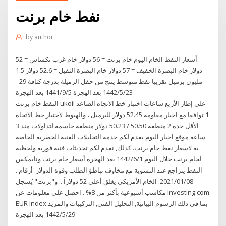
نفط خام برنت
by
author
أسعار النفط الخام اليوم خام برنت = 56 دولار خام غرب تكساس = 52
دولار خام البصرة الخفيف = 57 دولار خام البصرة الثقيل = 52.6 دولار 1.5
مليون برميل تقريبا نفط متوسط ينتج من حقل الرميلة بدرجة كثافة 29 -
23‏‏/5‏‏/1442 بعد الهجرة 5‏‏/9‏‏/1441 بعد الهجرة
النفط خام برنت ukoil على إطار الأربع ساعات اختبار خط الاتجاه الصاعد
1 توافقا مع اخبار مقاومة 52.45 دولار للبرميل ، والهبوط لاختبار خط الاتجاه
الأقل حدة 2 منطقة 50.50 / 50.23 دولار منطقة حاسمة لتداولات منذ 3
ساعة موقع اخبار اليوم يقدم لكم خدمة التحليلات الفنية الحصرية الخاصة
به لاسعار نفط خام برنت. كذلك, نقدم لكم تحديثات فنية فورية ولحظية
لخام برنت خلال اليوم 1‏‏/6‏‏/1442 بعد الهجرة أسعار خام برنت ونايمكس
النفط يتراجع عند التسوية مع مخاوف تباطؤ الطلب وقوة الدولار. أرقام .
2021/01/08. الخام الأمريكي يغلق أعلى 52 دولاراً .. و"برنت" يُسجل
مكاسب أسبوعية بأكثر من 8% . احصل على معلومات عن Investing.com
EUR Indexبما في ذلك الرسوم البيانية, التحليل الفني, التركيبات والمزيد.
29‏‏/5‏‏/1442 بعد الهجرة