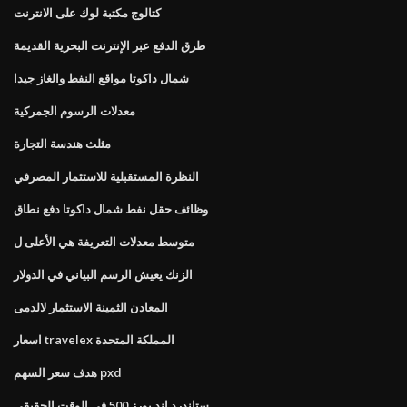
كتالوج مكتبة لوك على الانترنت
طرق الدفع عبر الإنترنت البحرية القديمة
شمال داكوتا مواقع النفط والغاز جيدا
معدلات الرسوم الجمركية
مثلث هندسة التجارة
النظرة المستقبلية للاستثمار المصرفي
وظائف حقل نفط شمال داكوتا دفع نطاق
متوسط ​​معدلات التعريفة هي الأعلى ل
الزنك يعيش الرسم البياني في الدولار
المعادن الثمينة الاستثمار لالدمى
اسعار travelex المملكة المتحدة
هدف سعر السهم pxd
ستاندرد اند بورز 500 في الوقت الحقيقي