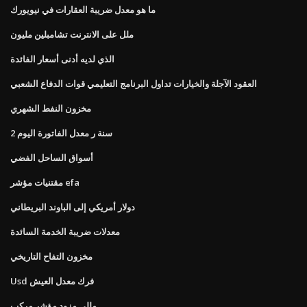
ما هو معدل ضريبة العقارات في نيويورك
ملل على الانترنت تشامبلين مليون
الذي لديه أدنى أسعار الفائدة
العقود الآجلة والخيارات تداول البرنامج التعليمي قوات الدفاع الشعبي
مخزون النفط الشهري
2 سنة ر معدل الفاتورة اليوم
أسواق الساحل الفضي
مقتنيات مؤشر efa
دولار أمريكي إلى الباوند البريطاني
معدلات ضريبة الخدمة السائدة
مخزون التفاح التاريخي
Usd فرك معدل العيش
مللي مزود مؤشر مركب