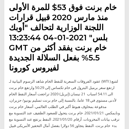
خام برنت فوق 53$ للمرة الأولى
منذ مارس 2020 قبيل قرارات
اللجنة الوزارية لتحالف "أوبك
بلس" 2021-01-04 13:23:44
GMT خام برنت يفقد أكثر من
5.5% بفعل السلالة الجديدة
لفيروس كورونا
شاهد الرسوم البيانية لـ ‎عقود الفروقات السعرية للنفط الخام (WTI )‎ لتتبع
ارتفع سعر برميل البترول فى خام تكساس إلى 50.29 وارتفع خام برنت
الى 54.11 اسباب 21 نيسان (إبريل) 2020 تراجعت أسعار النفط الخام
لأدنى مستوى في 18 عاما، بالنسبة إلى خام برنت تسليم يونيو/ حزيران،
مدفوعة بمخاوف هبوط أكبر في الطلب العالمي. أسعار خام برنت
ونايمكس. 2021/01/21. خام برنت يتحول للصعود الطفيف عند التسوية مع
ترقب بيانات المخزونات. أرقام. 2021/01/20. النفط يرتفع عند التسوية مع
بدء خام برنت. النفط يتجاوز 56 دولارا بفضل آمال التحفيز الأمريكى قبيل