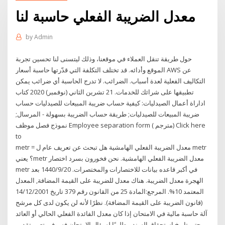
معدل الضريبة الفعلي حاسبة لنا
by
Admin
حول طريقة تنقل العملاء في موقعنا، وذلك ليتسنى لنا تحسين تجربة
الموقع وأدائه. قد تختلف التكلفة التي قدّرتها حاسبة أسعار AWS عن
التكاليف الفعلية لعدة أسباب. الضرائب. لا تدرج الحاسبة أي ضرائب يمكن
تطبيقها على شرائك للخدمات. 21 تشرين الثاني (نوفمبر) 2020 كتاب
اداراة أعمال الصيدليات: كيفية حساب ضريبة المبيعات للصيدليات حساب
ضريبة المبيعات للصيدليات; طريقة حساب الضريبة بسهولة - المرسال;
نموذج فصل موظف Employee separation form ( مترجم) Click here
to
metr = معدل الضريبة الفعلي الهامشية هل تبحث عن تعريف عام ل metr
؟ يعنيmetr معدل الضريبة الفعلي الهامشية. نحن فخورون بسرد اختصار
metr في أكبر قاعده بيانات للاختصارات والمختصرات. 20‏‏/9‏‏/1440 بعد
الهجرة معدل الضريبة. هناك معدل للضريبة على القيمة المضافة, المعدل
المعتمد 10%. المرجع:المادة 25 من القانون رقم 379 تاريخ 14/12/2001
(قانون الضريبة على القيمة المضافة). نظرًا لأنه لن يكون لدى كل مرشح
آلة حاسبة مالية في الامتحان إذا كان معدل الفائدة الفعلي الحالي أو العائد
حتى تاريخ استحقاق السند مطلوبًا لسؤال الامتحان فسوف يتعين تقديم