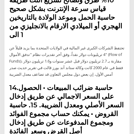
قياس سرعة الإنترنت بشكل صحيح
حاسبة الحمل وموعد الولادة بالتاريخين
الهجري أو الميلادي الارقام بالانجليزي من
1 الى
تحتفظ الشركات الكبرى غير المالية في الولايات المتحدة بما يزيد قليلاً عن
4 تريليونات دولار نقداً، وفق آخر تقديرات نظام "تدفق الأموال" (Flow of
Funds)، مقارنة بـ 2.7 تريليون دولار قبل عشر سنوات و1.6 تريليون دولار
فقط في عام 2000 كانت وكالة ستاند آند بورز قالت في تقرير حديث صدر
أمس الأول، إن بعض دول مجلس التعاون قد تضاعف معدل الضريبة
14.حاسبة ضرائب المبيعات • الحصول
على السعر الاجمالي عن طريق إدخال
السعر الأصلي ومعدل الضريبة. 15. حاسبة
القروض • يمكنك حساب مجموع الفوائد
ومجموع المدفوعات عن طريق إدخال
أصل القرض وسعر الفائدة