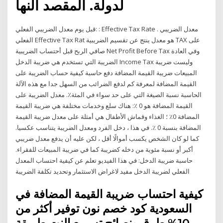
لدولة. المقصد النها
قبل يوم معدل الضريبي الفعلي: : Effective Tax Rate . معدل الضريبي
الفعلي Effective Tax Rat هو معدل ينتج عن تقسيم الضريبية TAX على
صافي الربح قبل أحتساب الضريبية Net Profit Before Tax وفي العادة
الضريبة التي تستخدم هي ضريبة الدخل Income Tax وليست ضريبة
المبيعات ضريبة القيمة المضافة دفع حاسبة كيفية حساب الضريبة على
القيمة المضافة لمعرفة كم لدفع الضرائب من السهل جدا مع هذه الآلة
الحاسبة نسبة الصيغة التي على حد سواء في المئة٪. معدل الضريبة على
القيمة المضافة هو 0 ٪: هناك سلع وخدمات مختلفة هي ضريبة القيمة
المضافة 0٪ ؛ الغذاء وقماش الأطفال هي أمثلة على معدل ضريبة القيمة
المضافة بنسبة 0 ٪. في هذا ، دخل الفرد ومعدل الضريبة يتناسب عكسيا.
كما لو كان الشخص يكسب أموالًا أقل ، لكن عليه أن يدفع معدل ضريبي
أكبر أو نسبة مئوية من دخله كضريبة كما في ضريبة المبيعات للفقراء.
حاسبة ضريبة الدخل: في هذا الفيديو تعلم عن كيفية احتساب المعدل
الفعلي لضريبة الدخل مفيد لاغراض الاستثمار وتحديد تكلفة الضريبة
كيفية احتساب ضريبة القيمة المضافة في
السعودية كود خصم نون توفير أكثر من
10% طرق ونصائح تسريع النت طريقة