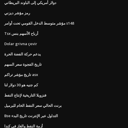
دولار أمريكي إلى الباوند البريطاني
رمز مؤشر ديزني
مؤشر متوسط ​​الدخل القومي تحت أوامر s148
Tsx أرباح الأسهم بنس
Dolar grivna çevir
يدعم حركة الفضة الحرة
تاريخ الفجوة سعر السهم
تاريخ مؤشر تراكم asx
كم جنيه هو 30 دولار لنا
فنزويلا التاريخية لإنتاج النفط
برنت الحالي سعر النفط الخام للبرميل
Bse التداول عبر الإنترنت تاريخ البدء
أزمة النفط والغاز في كندا