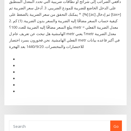
دافعي الضرائب إلى شرائح أو نطاقات ضريبية التي تحدد المعدل المنطبق
على الدخل الخاضع للضريبة للمودع الضريبي. 3. أدخل سعر الضريبة ثم
[%]. * يمكنك التحقق من سعر الضريبة بالضغط على [ac] ثم إدخال [tax+‎]
2. كيفية حساب السعر مضافًا إليه الضريبة والسعر بدون الضريبة. ‏(1) كم
يبلغ السعر مضافًا إليه الضريبة للعدد 100؟ metr = معدل الضريبة الفعلي
الهامشية هل تبحث عن تعريف عام ل metr ؟ يعنيmetr معدل الضريبة
الفعلي الهامشية. نحن فخورون بسرد اختصار metr في أكبر قاعده بيانات
للاختصارات والمختصرات. 20‏‏/9‏‏/1440 بعد الهجرة
Go