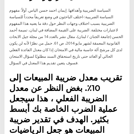
السياسة الضريبية وأهدافها. إيمان احمد حسن الياس. أولاً: مفهوم
السياسة الضريبية:-اختلف الباحثون في وضع تعريفاً محدداً للسياسة
الضريبية بسبب اختلاف وجهات النظر حول دقة ما يعنيه هذا المفهوم
لاعتبارات مختلفة. الضريبة على القيمة المضافة في لبنان، تميمة أحمد
الحسن (جامعة الجنان / لبنان)، مقال نشر بالعدد 14 من مجلة جيل الابحاث
القانونية المعمقة لشهر مايو 2014، ص 61. حمل من نظرًا لأنه لن يكون
لدى كل مرشح آلة حاسبة مالية في الامتحان إذا كان معدل الفائدة الفعلي
الحالي أو العائد حتى تاريخ استحقاق السند مطلوبًا لسؤال الامتحان
فسوف يتعين تقديم هذا المعدل في السؤال.
تقريب معدل ضريبة المبيعات إلى
10٪. بغض النظر عن معدل
الضريبة الفعلي ، هذا سيجعل
عملية الضرب الخاصة بك أبسط
بكثير. الهدف في تقدير ضريبة
المبيعات هو جعل الرياضيات