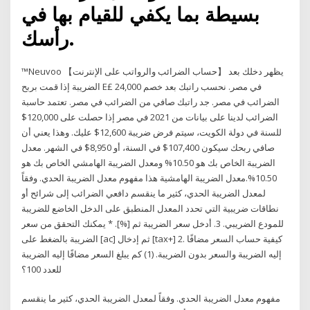
بسيطة بما يكفي للقيام بها في
رأسك.
™Neuvoo 【حساب الضرائب والرواتب على الإنترنت】 يظهر دخلك بعد
الضريبة إذا قمت بربح E£ 24,000 في مصر. نحسب راتبك بعد خصم
الضرائب في مصر. جد راتبك صافي من الضرائب في مصر. تعتمد حاسبة
الضرائب لدينا على بيانات من 2021 في مصر إذا حصلت على 120,000$
للسنة في دولة الكويت، سيتم فرض ضريبة 12,600$ عليك. وهذا يعني أن
صافي ربحك سيكون 107,400$ في السنة، أو 8,950$ في الشهر. معدل
الضريبة الخاص بك هو 10.50% ومعدل الضريبة الهامشي الخاص بك هو
10.50%.معدل الضريبة الهامشية هذا مفهوم معدل الضريبة الحدي. وفقاً
لمعدل الضريبة الحدي، كثير ما ينقسم دافعي الضرائب إلى شرائح أو
نطاقات ضريبية التي تحدد المعدل المنطبق على الدخل الخاضع للضريبة
للمودع الضريبي. 3. أدخل سعر الضريبة ثم [%]. * يمكنك التحقق من سعر
الضريبة بالضغط على [ac] ثم إدخال [tax+‎] 2. كيفية حساب السعر مضافًا
إليه الضريبة والسعر بدون الضريبة. ‏(1) كم يبلغ السعر مضافًا إليه الضريبة
للعدد 100؟
مفهوم معدل الضريبة الحدي. وفقاً لمعدل الضريبة الحدي، كثير ما ينقسم