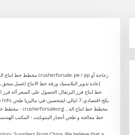
خط معالجة و طحن أحجار البنتونايت - المكتب الهندسي ل
tory, Suppliers From China, We believe that a