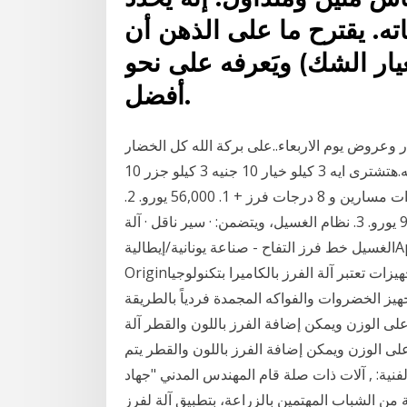
ه. يقترح ما على الذهن أن
يار الشك) ويَعرفه على نحو
أفضل.
ار وعروض يوم الاربعاء..على بركة الله كل الخضار
والفاكهه فريش..ا للى مش يعجبك رجعيه عرض ال20 جنيه.هتشترى ايه 3 كيلو خيار 10 جنيه 3 كيلو جزر 10
جنيه 3 كيلو كوسه حشو 20 آلة الفرز الوزني الإلكترونية ذات مسارين و 8 درجات فرز + 1. 56,000 يورو. 2.
إضافة نظام الفرز باللون والقطر إلى المسارين. 9,000 يورو. 3. نظام الغسيل، ويتضمن: · سير ناقل · آلة
الغسيل خط فرز التفاح - صناعة يونانية/إيطاليةApple Grading or Sorting MachineItalian,Greek
Originالمكتب الهندسي للتجهيزات تعتبر آلة الفرز بالكاميرا بتكنولوجيا LED النبضية للسقوط الحر Blizzard
جهيز الخضروات والفواكه المجمدة فردياً بالطريقة
 على الوزن ويمكن إضافة الفرز باللون والقطر آلة
 على الوزن ويمكن إضافة الفرز باللون والقطر يتم
فنية: , آلات ذات صلة قام المهندس المدني "جهاد
من الشباب المهتمين بالزراعة، بتطبيق آلة لفرز