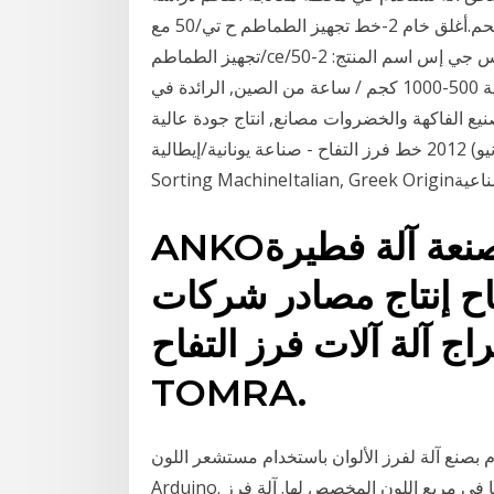
جدوى ماكينة طباعة , آلة التبريد، مطحنة الفحم.أغلق خام 2-خط تجهيز الطماطم ح تي/50 مع iso9001 آلة
تجهيز الطماطم/ce/إس جي إس اسم المنتج: 2-50T / H خط تجهيز الطماطم عصير العائد: ≥ 90% جودة
عالية آلة غسل الخضار التجارية ، آلة غسل الفقاعات الهوائية 500-1000 كجم / ساعة من الصين, الرائدة في
يع الفاكهة والخضروات مصانع, انتاج جودة عالية
آلة غسل الخضار 10 حزيران (يونيو) 2012 خط فرز التفاح - صناعة يونانية/إيطاليةApple Grading or
ANKOهي تايوان عالية الجودة المصنعة آلة فطيرة
تاح إنتاج مصادر شركات
 آلة آلات فرز التفاح :
TOMRA.
آلة لفرز الألوان باستخدام مستشعر اللون TCS3200 ولوحة
Arduino. سيتضمن هذا المشروع فرز الكرات الملونة والاحتفاظ بها في مربع اللون المخصص لها. آلة فرز