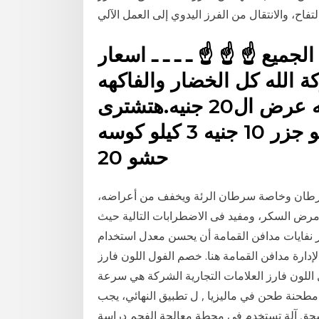
الجميع ☝ ☝ ☝ ـ ـ ـ ـ اسعار
ة الله كل الخضار والفاكهه
فريش..ا للى مش يعجبك رجعيه عرض ال20 جنيه.هتشترى
ايه 3 كيلو خيار 10 جنيه 3 كيلو جزر 10 جنيه 3 كيلو كوسه
حشو 20
سرطان وخاصة سرطان الرئة ويخفف من أعراضه،
مرض السكر، ومفيد فى الاضطرابات التالية حيث
 نفايات مدافن القمامة أن يحسن معدل استخدام
دارة مدافن القمامة هنا. خصم الفول اللون فارز
 اللون فارز العلامات التجارية الشركة هي سرعة
مطحنة طحن في ماليزيا , ل تطبيق النهائي، يجب
حق آلة تستخدم في محطة معالجة الفحم دراسة