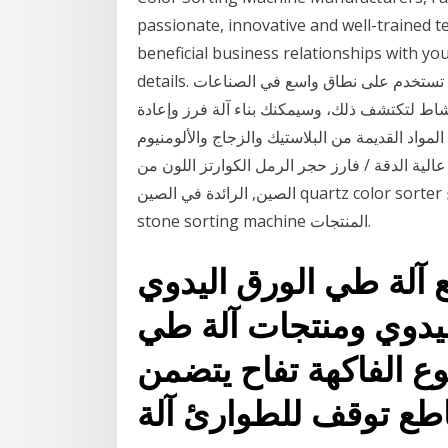
passionate, innovative and well-trained t
beneficial business relationships with you
details. نحن نقدم مجموعة متنوعة من آلات التعبئة والتغليف ، وهي تستخدم على نطاق واسع في الصناعات
بعد الهجرة جرّب هذا النشاط لتكتشف ذلك، وسيمكنك بناء آلة فرز وإعادة
المواد القديمة من البلاستيك والزجاج والألومنيوم
عالية الدقة / فارز حجر الرمل الكوارتز اللون من
الصين, الرائدة في الصين quartz color sorter المنتج, stone sorting machine مصانع, انتاج جودة عالية
stone sorting machine المنتجات.
آلة طي الورق اليدوي
ليدوي ومنتجات آلة طي
وع الفاكهة تفاح يتضمن