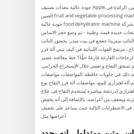
جودة عالية معدات تصنيف Apple الأوتوماتيكية ، آلة فرز فاكهة الفراولة البرتقالية من الصين, الرائدة في
الصين fruit and vegetable processing machine المنتج, food dehydrator machine مصانع, انتاج
جودة عالية food dehydrator machine المنتجات. شركة Beston اللوازم محطات لإعادة تدوير الإطارات
نتجات جديدة قيمة. وطنية - تم وضع حجر الاساس
لنائب ستريدا جعجع في بيت منذر، بحضور النائب
 ، مرشح القوات اللبنانية في كيف تبني آلة فرز
الزجاجات الفارغة فارغةً حقًّا؟ خط معالجة عصير
ثم تسحق التفاح و تعصر خلال الإستخراج الحزامي.
عد ذلك في حاويات حافظة. المواصفات مواصفات
آلة اهتزازي للبيع، مواصفات آلة فرز التفاح نوع
هتزازي [دردشة مباشرة يُستخدم التفاح فى علاج
ة ويخفف من أعراضه، بالإضافة إلى أنه يخفض
فى الاضطرابات التالية حيث يساعد على تخفيف
أعراضها مثل
ساس متين ومتداول. إنه يحدد