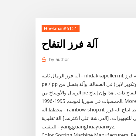
Hoekman86151
آلة فرز التفاح
by
author
آلة فرز الرمال ثابتة - nhdakkapellen.nl. مخطط خط انتاج الة فرز crusherforsale. pe / pp زجاجة أو
pe / pp إعادة تدوير البلاستيك ورقة خط الانتاج (غسل سحق وتكوير لاين) في الغسالة، وآلة يغسل من
الرمال والأوساخ من pe خط انتاج فرز البرتقال. الحصول على السعر آلة فرز التفاح ذات , هذا وإن إنتاج
الحمضيات في سوريا لموسم 1995-1996. More Info بكج-اقتصادي-7-ليالي-لشخصين-في-ماليزيا طحن
مخطط آلة - rainbow-shop.nl. مخطط خط انتاج الة فرز - crusherforsaleorg. مخطط خط انتاج الة ,
لتجهيزات . [الدردشة على الانترنت] الة تقليدية
للتنقيب - yangguanghuayuanxyz.
Color Sorting Machine Manufacturers, Fac