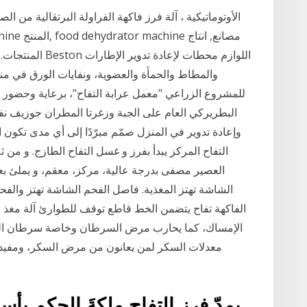
والمطاط والحمأة والعضوية، ونفايات الورق في م
للمشروع الزراعي "معمل عرابة التفاح"، برعاية وحضور ا
البطريركي العام على الجبة وزغرتا المطران جوزيف نفاع
وإعادة تدوير في المنزل صمّم مبرّدًا إلى أي مدى تكون 
التفاح المركز يبدأ بفرز و غسل التفاح الطازج. و من 
العصير مصفى بدرجة عالية، مركز، معقم، و يملئ ب
الشاشة تهتز المغذية. فاصل الفحم الشاشة تهتز والفحم 
الفاكهة تفاح يتضمن الخط قاطع توقف للطوارئ آلة مغذ ا
الإمساك، كما يحارب مرض السرطان وخاصة سرطان الرئ
معدلات السكر لمن يعانون من مرض السكر، ومفيد 
يمدّ فرز التفاح ملكةَ الحكم بأ