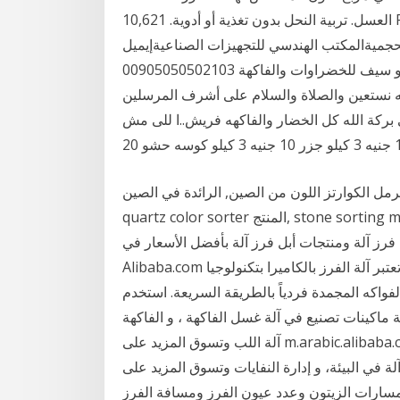
العسل. تربية النحل بدون تغذية أو أدوية. 10,621 Followers · Product/Service آلة فرز البرتقال
كتب الهندسي للتجهيزات الصناعيةإيميل info@ieeo.netwww.ieeo.netواتس اب
00905050502103 ‎أبو سيف للخضراوات والفاكهة‎, Suez, Egypt. 722 likes · 22 talking about this. ‎بسم
والصلاة والسلام على أشرف المرسلين‎ بسم الله..مشاء الله ربنا يرزق
ى بركة الله كل الخضار والفاكهه فريش..ا للى مش
رمل الكوارتز اللون من الصين, الرائدة في الصين
quartz color sorter المنتج, stone sorting machine مصانع, انتاج جودة عالية stone sorting machine
فرز آلة ومنتجات أبل فرز آلة بأفضل الأسعار في
Alibaba.com تعتبر آلة الفرز بالكاميرا بتكنولوجيا LED النبضية للسقوط الحر Blizzard آلة فرز الأغذية
فواكه المجمدة فردياً بالطريقة السريعة. استخدم
ة ماكينات تصنيع في آلة غسل الفاكهة ، و الفاكهة
آلة اللب وتسوق المزيد على m.arabic.alibaba.com. استخدم مجموعة الخيارات الكبيرة لدينا من الجوافة
ي البيئة، و إدارة النفايات وتسوق المزيد على m.arabic.alibaba.com. الوصف الفني : عبارة عن
د مسارات الزيتون وعدد عيون الفرز ومسافة الفرز