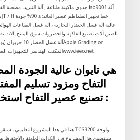
الصين آلات تصنيع الفاكهة والخضروات سوق المنتج, آلات تصن
Sorting MachineItalian, Greek Originالمكتب الهندسي للتجهيزات الصناعيةwww.ieeo.net.
التفاح ومزود تسليم المف
تصنيع عصير التفاح استخراج
هنا في هذا المشروع التعليمي ، سنقوم بصنع 