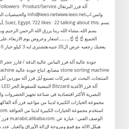
والحمضيات الحجميةالم
الله الرحمن الرحيم وبه نستعين 
الجميع ☝ ☝ ☝ ـ ـ ـ ـ اسعار وعروض يوم الاربعاء..عل
يعجبك رجعيه عرض ال20 جنيه.هتشترى ايه 3 كيلو خيار 10 جنيه 3 كيلو جزر 10 جنيه 3 كيلو كوسه حشو 20
جودة عالية آلة فرز الماس عالية الدقة / فارز حجر ال
المنتجات. البحث عن شركات تصنيع أبل فرز آلة موردين أبل 
البصرية الأكثر اقتصادية في صناعة تجهيز الخضروات وال
مجموعة الخيارات الكبيرة لدينا من مواعيد فرز آلة الفاكه
فرز آلة ف
هيكل الالة مع قمع ومروحة لإزالة الأوراق والغبار. عد