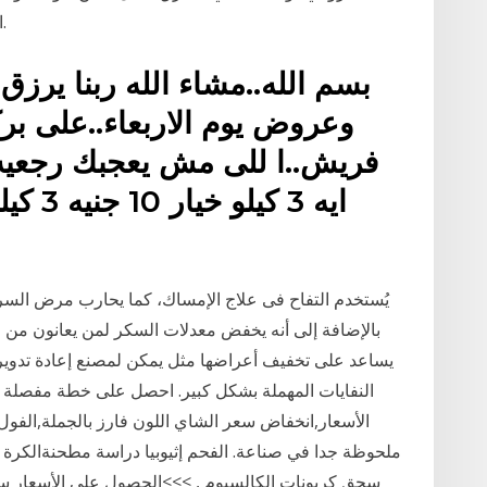
التفاح، والانتقال من الفرز اليدوي إلى العمل الآلي.
بسم الله..مشاء الله ربنا يرزق 
وعروض يوم الاربعاء..على برك
يُستخدم التفاح فى علاج الإمساك، كما يحارب مرض ال
بالإضافة إلى أنه يخفض معدلات السكر لمن يعانون من 
يساعد على تخفيف أعراضها مثل يمكن لمصنع إعادة تدوير
النفايات المهملة بشكل كبير. احصل على خطة مفصلة لإ
الأسعار,انخفاض سعر الشاي اللون فارز بالجملة,الفول
ملحوظة جدا في صناعة. الفحم إثيوبيا دراسة مطحنةالكرة 
سحق كربونات الكالسيوم , >>>الحصول على الأسعار س