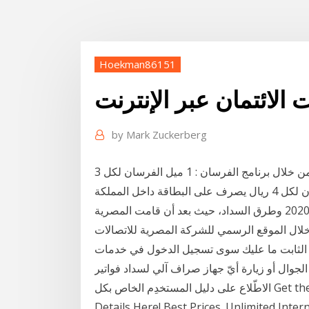
Hoekman86151
الائتمان عبر الإنترنت
by
Mark Zuckerberg
البطاقة الائتمانية الأقوى في المملكة. تمنحك أميال أكثر من خلال برنامج الفرسان : 1 ميل الفرسان لكل 3
الاستعلام عن فاتورة التليفون الأرضي لشهر أكتوبر 2020 وطرق السداد، حيث بعد أن قامت المصرية
 خلال الموقع الرسمي للشركة المصرية للاتصالات
 ما عليك سوى تسجيل الدخول في خدمات QNB المصرفية عبر الإنترنت أو
الجوال أو زيارة أيّ جهاز صراف آلي لسداد فواتير Ooredoo عبر الإنترنت. لمزيد من المعلومات، يرجى
الاطّلاع على دليل المستخدِم الخاص بكل Get the Latest Offers for Mobile & Internet in UAE.
Details Here! Best Prices. Unlimited Inter