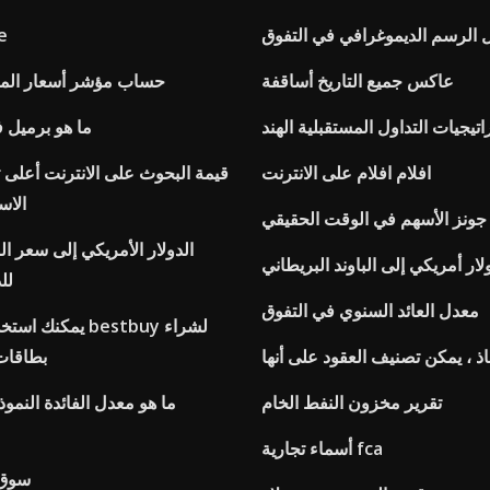
 الرسم الديموغرافي في التفوق
مؤ
عاكس جميع التاريخ أساقفة
حساب مؤشر أسعار الم
اتيجيات التداول المستقبلية الهند
ما هو برميل ف
افلام افلام على الانترنت
قيمة البحوث على الانترنت أعلى
الاس
 جونز الأسهم في الوقت الحقيقي
الدولار الأمريكي إلى سعر ا
لار أمريكي إلى الباوند البريطاني
لل
معدل العائد السنوي في التفوق
يمكنك استخدام بطا
فاذ ، يمكن تصنيف العقود على أنها
بطاقات 
تقرير مخزون النفط الخام
ما هو معدل الفائدة الن
أسماء تجارية fca
سوق 