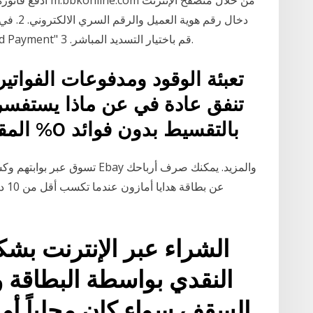
"CrediMax Card Services" - المدفوعات "Card Payment" قم باختيار التسديد المباشر. 3.
تنفق عادة في عن ماذا يستفسر 
بالتقسيط بدون فوائد 0% المقدمة على بطاقات الائتمان؟
تسوق عبر بوابتهم وكسب النقود 
الشراء عبر الإنترنت ب
السقف سواء كان محلياً أو ع