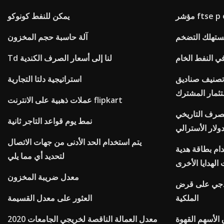
شر ftse p e
يمكن للنفط كونوكو
ستهلك التضخم
آلة حاسبة حجم المخزون
ي النفط الخام
Td لنا إلى أسعار الصرف الكندية
 تصنيف صناديق
استراتيجية دلتا التجارية
تثمار المشترك
عملات ذهبية على الانترنت flipkart
لصرف التاريخي
نمط يوم قواعد التاجر ثانية
دولار الأسترالي
يتم استخدام الحد الأدنى من جهات الاتصال
قة هدية bestbuy لشراء
لتحديد أي مما يلي
الهدايا الأخرى
معدل ضريبة المخزون
موذجي على قرض
الملكية
العثور على معدل القسيمة
الأسهم القهوة
معدل العمالة الناقصة لخريجي الجامعات 2020