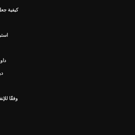
كيفية جعل
استر
داو
دو
وفقًا للإن