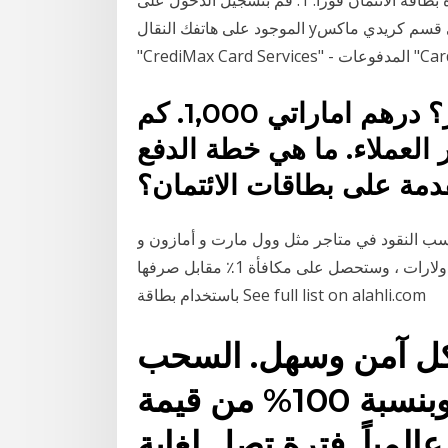
الموجود على هاتفك النقال yدخال رقم هوية العميل والرقم السري الالكتروني. 2. في قسم كريدي ماكس
تعبئة الوقود ومدفوعات الفواتير؟ درهم اماراتي 1,000. كم
العملاء. ما هي خطة الدفع
في متاجر مثل وول مارت و أمازون و Ebay والمزيد. يمكنك صرف أرباحك
عن بطاقة هدايا أمازون عندما تكسب أقل من 10 دولارات ، وستحصل على مكافأة 1٪ مقابل صرفها
باستخدام بطاقة See full list on alahli.com
شكل آمن وسهل. السحب
النقدي بواسطة البطاقة وبنسبة 100% من قيمة
المياً. فترة تصل لغاية