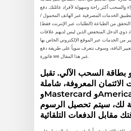
والسحب أكثر راحة وسهولة لأفراد عائلتك. دفع
 تطبيق الخدمات المصرفية عبر الهاتف المحمول /
 التحقق من الطباعة (الطلبات عبر الإنترنت فقط)
د ذوي الدخل المنخفض الذين ليس لديهم علاقات
ر من الخدمات عبر الموقع الإلكتروني الخاص بها
 تغيير الباقة، وسوف نتعرف سوياً على طريقة دفع
فاتورة we عبر هذا المقال.
بطاقة السحب الآلي. تقبل Google
ائتمان المعروفة، شاملة Visa
وMastercard وAmerican Express.وفي حال تعيين
ة لك، سيتم تحصيل الرسوم
ادفع فاتورة بطاقة الائتمان فوراً. 1. قم بتسجيل الدخول على m.bbkonline.com من خلال متصفح الإنترنت